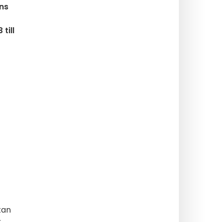
ans
till
tan
r