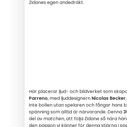
Zidanes egen andedräkt.
Här placerar ljud- och bildverket som ska
Parreno
, med ljuddesignern
Nicolas Becker
,
inte bollen utan spelaren och fångar hans bl
spänning som alltid är närvarande. Denna
3
del av matchen, att följa Zidane så nära h
den passion vi känner för denna stjärna i spe