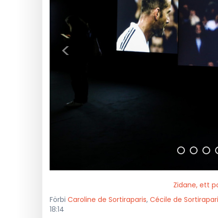
<
Zidane, ett p
Förbi
Caroline de Sortiraparis
,
Cécile de Sortirapar
18:14