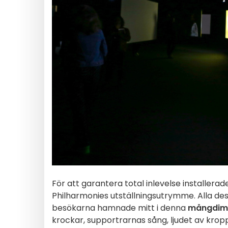
För att garantera total inlevelse installera
Philharmonies utställningsutrymme. Alla dess
besökarna hamnade mitt i denna
mångdime
krockar, supportrarnas sång, ljudet av krop