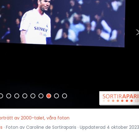
orträtt av 2000-talet, våra foton
is
· Foton av Caroline de Sortiraparis · Uppdaterad 4 oktober 2023 