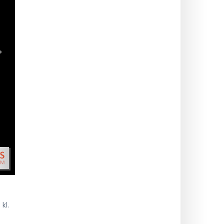
>
kl.