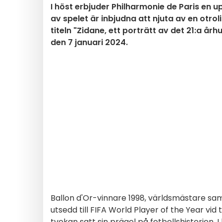
I höst erbjuder Philharmonie de Paris en 
av spelet är inbjudna att njuta av en otro
titeln "Zidane, ett porträtt av det 21:a å
den 7 januari 2024.
Ballon d'Or-vinnare 1998, världsmästare s
utsedd till FIFA World Player of the Year vid t
tvekan satt sin prägel på fotbollshistorien. I