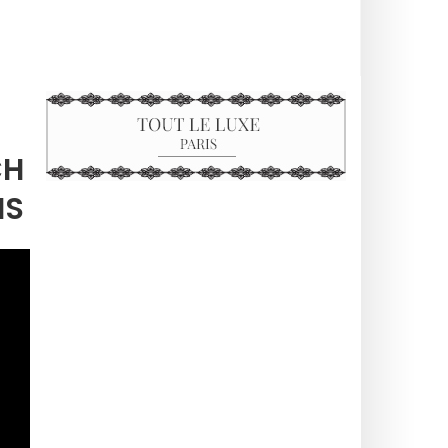
CH
IS