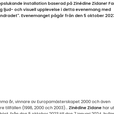
uppslukande installation baserad på Zinédine Zidane! F
lig ljud- och visuell upplevelse i detta evenemang med
rhundradet". Evenemanget pågår från den 5 oktober 2023 
amma år, vinnare av Europamästerskapet 2000 och även
re tillfällen (1998, 2000 och 2003)...
Zinédine Zidane
har u
 höst, från den 5 oktober 2023 till den 7 januari 2024, hylla