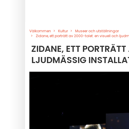
Välkommen
Kultur
Museer och utställningar
Zidane, ett porträtt av 2000-talet: en visuell och lju
ZIDANE, ETT PORTRÄTT
LJUDMÄSSIG INSTALLAT