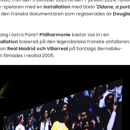
le-spelaren med en
installation
med titeln
"Zidane, a port
ln på den franska dokumentären som regisserades av
Dougla
ng i östra Paris?
Philharmonie
kastar oss in i en
tallation
baserad på den legendariske franske anfallaren.
lan
Real Madrid och Villarreal
på Santiago Bernabéu-
filmades i realtid 2005.