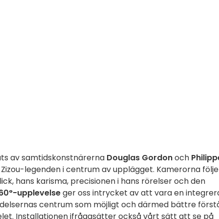
pats av samtidskonstnärerna
Douglas Gordon
och
Philipp
Zizou-legenden i centrum av upplägget. Kamerorna följe
ick, hans karisma, precisionen i hans rörelser och den
60°-upplevelse
ger oss intrycket av att vara en integre
ändelsernas centrum som möjligt och därmed bättre först
let. Installationen ifrågasätter också vårt sätt att se på