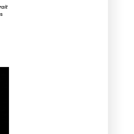
rait
s