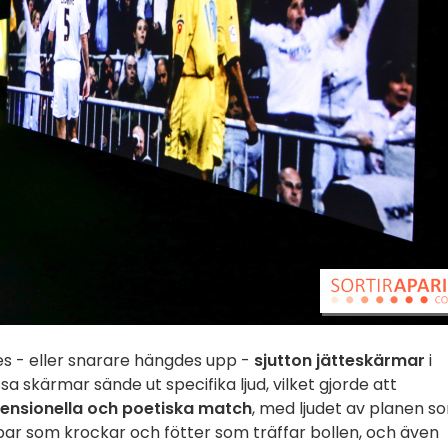
des - eller snarare hängdes upp -
sjutton jätteskärmar
i
a skärmar sände ut specifika ljud, vilket gjorde att
nsionella och poetiska match
, med ljudet av planen s
par som krockar och fötter som träffar bollen, och även