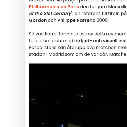
Philharmonie de Paris
den tidigare Marseil
of the 21st century
", en referens till tite
Gordon
och
Philippe Parreno
2006.
Så vad kan vi förvänta oss av detta evenema
fotbollsmatch, med en
ljud- och visuell
ins
Fotbollsfans kan återuppleva matchen mel
stadion i Madrid som om de var där. Matchen 