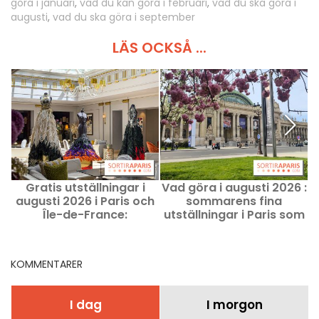
göra i januari
,
vad du kan göra i februari
,
vad du ska göra i
augusti
,
vad du ska göra i september
LÄS OCKSÅ ...
Gratis utställningar i
Vad göra i augusti 2026 :
augusti 2026 i Paris och
sommarens fina
u
Île-de-France:
utställningar i Paris som
sommarens bästa tips
du inte får missa
att se
KOMMENTARER
I dag
I morgon