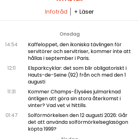
Infotråd
+ Läser
Onsdag
14:54
Kaffeloppet, den ikoniska tävlingen för
servitörer och servitriser, kommer inte att
hållas i september i Paris.
12:11
Elsparkcyklar: det som blir obligatoriskt i
Hauts-de-Seine (92) från och med den 1
augusti
11:31
Kommer Champs-Élysées julmarknad
äntligen att göra sin stora återkomst i
vinter? Vad vet vi hittills.
01:47
Solförmörkelsen den 12 augusti 2026: Går
det att använda solförmörkelseglasögon
köpta 1999?