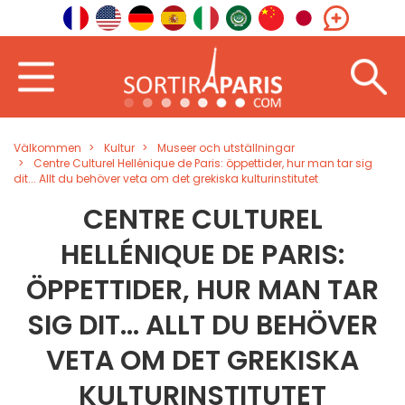
Välkommen
Kultur
Museer och utställningar
Centre Culturel Hellénique de Paris: öppettider, hur man tar sig
dit... Allt du behöver veta om det grekiska kulturinstitutet
CENTRE CULTUREL
HELLÉNIQUE DE PARIS:
ÖPPETTIDER, HUR MAN TAR
SIG DIT... ALLT DU BEHÖVER
VETA OM DET GREKISKA
KULTURINSTITUTET