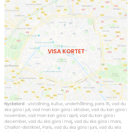
VISA KORTET
Nyckelord :
utställning
,
kultur
,
underhållning
,
paris 16
,
vad du
ska göra i juli
,
vad man kan göra i oktober
,
vad du kan göra i
november
,
vad man kan göra i april
,
vad du kan göra i
december
,
vad du ska göra i maj
,
vad du ska göra i mars
,
Chaillot-distriktet
,
Paris
,
vad du ska göra i juni
,
vad du ska