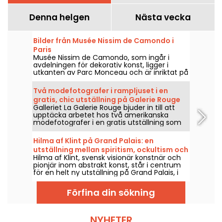
Denna helgen
Nästa vecka
Bilder från Musée Nissim de Camondo i
Paris
Musée Nissim de Camondo, som ingår i
avdelningen för dekorativ konst, ligger i
utkanten av Parc Monceau och är inriktat på
fransk dekorativ konst från andra hälften av
1600-talet.
Två modefotografer i rampljuset i en
gratis, chic utställning på Galerie Rouge
Galleriet La Galerie Rouge bjuder in till att
upptäcka arbetet hos två amerikanska
modefotografer i en gratis utställning som
visas 29 maj–19 september 2026.
Hilma af Klint på Grand Palais: en
utställning mellan spiritism, ockultism och
Hilma af Klint, svensk visionär konstnär och
abstraktion
pionjär inom abstrakt konst, står i centrum
för en helt ny utställning på Grand Palais, i
samarbete med Centre Pompidou, 6 maj–
30 augusti 2026. Hennes mystiska verk,
Förfina din sökning
närda av spiritism och det ockulta, visas för
första gången i Frankrike i en presentation
som samlar nästan alla verk ur cykeln
Templets målningar, hennes största bedrift.
NYHETER