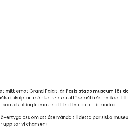
tet mitt emot Grand Palais, är
Paris stads museum för d
måleri, skulptur, möbler och konstföremål från antiken till
iljö som du aldrig kommer att tröttna på att beundra.
 övertyga oss om att återvända till detta parisiska mus
r upp tar vi chansen!