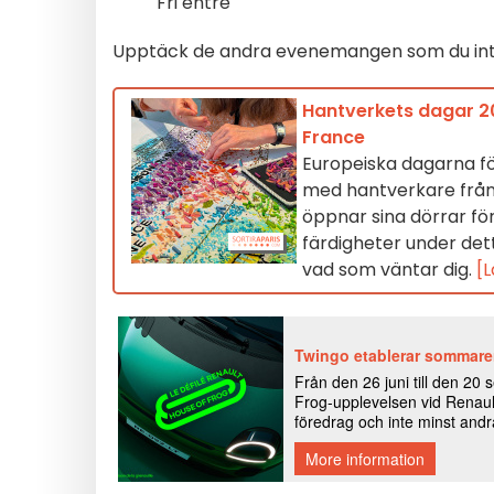
Fri entré
Upptäck de andra evenemangen som du inte f
Hantverkets dagar 20
France
Europeiska dagarna fö
med hantverkare från F
öppnar sina dörrar fö
färdigheter under dett
vad som väntar dig.
[