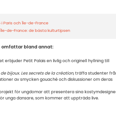
i Paris och Île-de-France
 Île-de-France: de bästa kulturtipsen
 omfattar bland annat:
bjuder Petit Palais en livlig och originell hyllning till
 de bijoux. Les secrets de la création
, träffa studenter frå
rationer av smycken gouaché och diskussioner om deras
rojekt för ungdomar att presentera sina kostymdesigne
för unga dansare, som kommer att uppträda live.