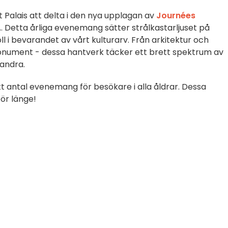
Palais att delta i den nya upplagan av
Journées
. Detta årliga evenemang sätter strålkastarljuset på
l i bevarandet av vårt kulturarv. Från arkitektur och
monument - dessa hantverk täcker ett brett spektrum av
andra.
tt antal evenemang för besökare i alla åldrar. Dessa
för länge!