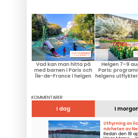
Vad kan man hitta på
Helgen 7–9 aug
med barnen i Paris och
Paris: program
Île-de-France i helgen
helgens utflykte
den 8–9 augusti 2026?
inte får mi
KOMMENTARER
I dag
I morgo
Uthyrning av lic
närheten av Neu
Redan den 18 ap