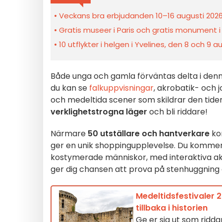
Veckans bra erbjudanden 10–16 augusti 2026 
Gratis museer i Paris och gratis monument i
10 utflykter i helgen i Yvelines, den 8 och 9 a
Både unga och gamla förväntas delta i denn
du kan se
falkuppvisningar
, akrobatik- och 
och medeltida scener som skildrar den tiden
verklighetstrogna läger
och bli riddare!
Närmare
50 utställare och hantverkare
ko
ger en unik shoppingupplevelse. Du kommer 
kostymerade människor, med interaktiva akti
ger dig chansen att prova på stenhuggning ell
Medeltidsfestivaler 
tillbaka i historien
Ge er sig ut som ridda