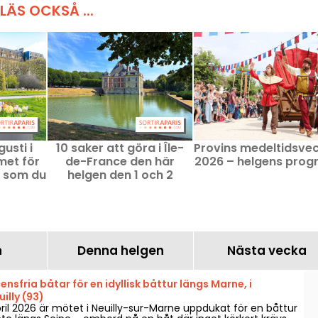
LÄS OCKSÅ ...
usti i
10 saker att göra i Île-
Provins medeltidsve
met för
de-France den här
2026 – helgens pro
r som du
helgen den 1 och 2
ssa
augusti inom räckhåll
med Pass Navigo
n
Denna helgen
Nästa vecka
ensfria båtar för en idyllisk båttur längs Marne, i
illy (93)
ril 2026 är mötet i Neuilly-sur-Marne uppdukat för en båttur