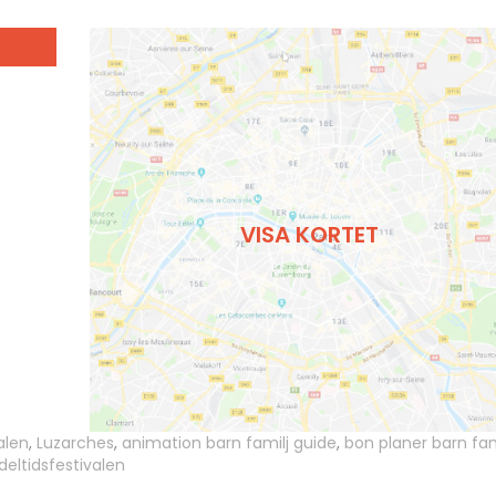
VISA KORTET
alen
,
Luzarches
,
animation barn familj guide
,
bon planer barn fam
deltidsfestivalen