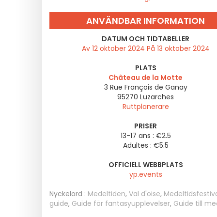
ANVÄNDBAR INFORMATION
DATUM OCH TIDTABELLER
Av 12 oktober 2024 På 13 oktober 2024
PLATS
Château de la Motte
3 Rue François de Ganay
95270
Luzarches
Ruttplanerare
PRISER
13-17 ans : €2.5
Adultes : €5.5
OFFICIELL WEBBPLATS
yp.events
Nyckelord :
Medeltiden
,
Val d'oise
,
Medeltidsfestiv
guide
,
Guide för fantasyupplevelser
,
Guide till me