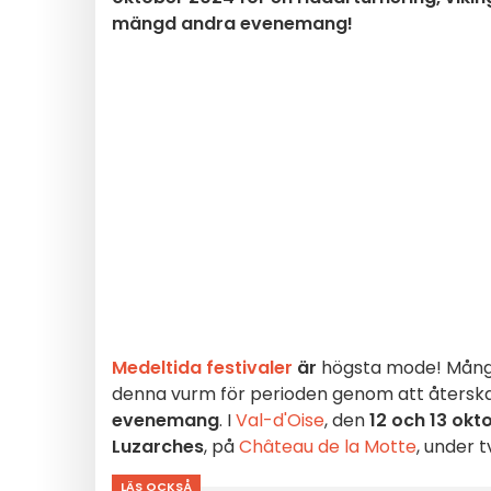
mängd andra evenemang!
Medeltida festivaler
är
högsta mode! Mång
denna vurm för perioden genom att återsk
evenemang
. I
Val-d'Oise
, den
12 och 13 okt
Luzarches
, på
Château de la Motte
, under 
LÄS OCKSÅ