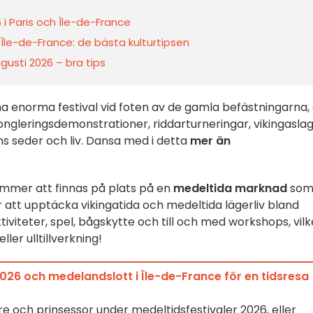
i Paris och Île-de-France
 Île-de-France: de bästa kulturtipsen
ugusti 2026 – bra tips
a enorma festival vid foten av de gamla befästningarna,
jongleringsdemonstrationer, riddarturneringar, vikingasla
s seder och liv. Dansa med i detta
mer än
mmer att finnas på plats på en
medeltida marknad
so
att upptäcka vikingatida och medeltida lägerliv bland
viteter, spel, bågskytte och till och med workshops, vilk
er ulltillverkning!
2026 och medelandslott i Île-de-France för en tidsresa
re och prinsessor under medeltidsfestivaler 2026, eller