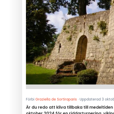
Förbi
Graziella de Sortiraparis
· Uppdaterad 3 oktobe
Är du redo att kliva tillbaka till medeltiden
oktober 2024 för en riddarturnering, viki