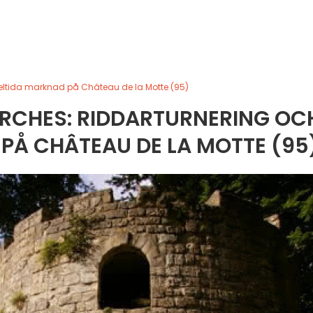
eltida marknad på Château de la Motte (95)
ARCHES: RIDDARTURNERING OC
PÅ CHÂTEAU DE LA MOTTE (95