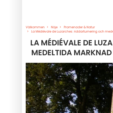
Välkommen
Nöje
Promenader & Natur
La Médiévale de Luzarches: riddarturnering och med
LA MÉDIÉVALE DE LUZ
MEDELTIDA MARKNAD 