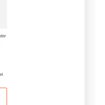
 där
g
m
et