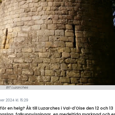
BIT Luzarches
r 2024 kl. 15:29
 för en helg? Åk till Luzarches i Val-d'Oise den 12 och 13
ngaslag, falkuppvisningar, en medeltida marknad och e