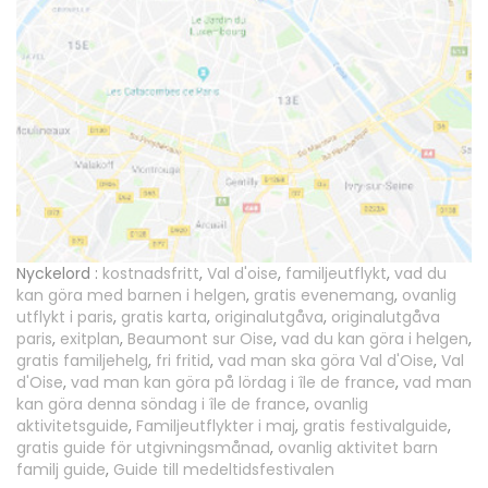
Nyckelord :
kostnadsfritt
,
Val d'oise
,
familjeutflykt
,
vad du
kan göra med barnen i helgen
,
gratis evenemang
,
ovanlig
utflykt i paris
,
gratis karta
,
originalutgåva
,
originalutgåva
paris
,
exitplan
,
Beaumont sur Oise
,
vad du kan göra i helgen
,
gratis familjehelg
,
fri fritid
,
vad man ska göra Val d'Oise
,
Val
d'Oise
,
vad man kan göra på lördag i île de france
,
vad man
kan göra denna söndag i île de france
,
ovanlig
aktivitetsguide
,
Familjeutflykter i maj
,
gratis festivalguide
,
gratis guide för utgivningsmånad
,
ovanlig aktivitet barn
familj guide
,
Guide till medeltidsfestivalen