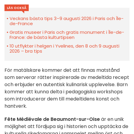
LÄS OCKSÅ
Veckans bästa tips 3–9 augusti 2026 i Paris och Île-
de-France
Gratis museer i Paris och gratis monument i Île-de-
France: de bästa kulturtipsen
10 utflykter i helgen i Yvelines, den 8 och 9 augusti
2026 – bra tips
För matälskare kommer det att finnas matstånd
som serverar rätter inspirerade av medeltida recept
och erbjuder en autentisk kulinarisk upplevelse. Barn
kommer att kunna delta i pedagogiska workshops
som introducerar dem till medeltidens konst och
hantverk.
Fête Médiévale de Beaumont-sur-Oise
är en unik
möjlighet att fördjupa sig i historien och upptäcka de
kulturella rikedomarna i samspelet mellan öst och