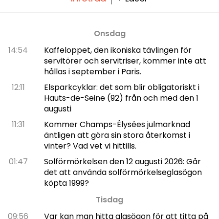
Onsdag
14:54
Kaffeloppet, den ikoniska tävlingen för
servitörer och servitriser, kommer inte att
hållas i september i Paris.
12:11
Elsparkcyklar: det som blir obligatoriskt i
Hauts-de-Seine (92) från och med den 1
augusti
11:31
Kommer Champs-Élysées julmarknad
äntligen att göra sin stora återkomst i
vinter? Vad vet vi hittills.
01:47
Solförmörkelsen den 12 augusti 2026: Går
det att använda solförmörkelseglasögon
köpta 1999?
Tisdag
09:56
Var kan man hitta glasögon för att titta på