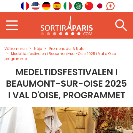
Välkommen
Nöje
Promenader & Natur
Medeltidsfestivalen i Beaumont-sur-Oise 2025 i Val d'Oise,
programmet
MEDELTIDSFESTIVALEN I
BEAUMONT-SUR-OISE 2025
I VAL D'OISE, PROGRAMMET