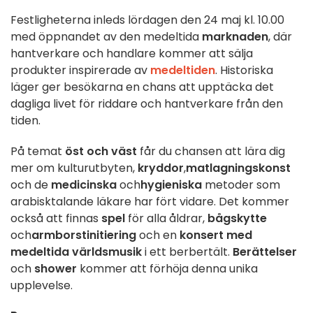
Festligheterna inleds lördagen den 24 maj kl. 10.00
med öppnandet av den medeltida
marknaden
, där
hantverkare och handlare kommer att sälja
produkter inspirerade av
medeltiden
. Historiska
läger ger besökarna en chans att upptäcka det
dagliga livet för riddare och hantverkare från den
tiden.
På temat
öst och väst
får du chansen att lära dig
mer om kulturutbyten,
kryddor
,
matlagningskonst
och de
medicinska
och
hygieniska
metoder som
arabisktalande läkare har fört vidare. Det kommer
också att finnas
spel
för alla åldrar,
bågskytte
och
armborstinitiering
och en
konsert med
medeltida världsmusik
i ett berbertält.
Berättelser
och
shower
kommer att förhöja denna unika
upplevelse.