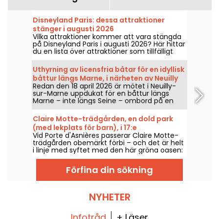
Disneyland Paris: dessa attraktioner
stänger i augusti 2026
Vilka attraktioner kommer att vara stängda
på Disneyland Paris i augusti 2026? Här hittar
du en lista över attraktioner som tillfälligt
inte är tillgängliga på grund av underhåll eller
renovering – så kan du planera ditt besök i
Uthyrning av licensfria båtar för en idyllisk
Disney-parkerna.
båttur längs Marne, i närheten av Neuilly
Redan den 18 april 2026 är mötet i Neuilly-
(93)
sur-Marne uppdukat för en båttur längs
Marne – inte längs Seine – ombord på en
båt där inget körkort krävs.
Claire Motte-trädgården, en dold park
(med lekplats för barn), i 17:e
Vid Porte d'Asnières passerar Claire Motte-
arrondissementet
trädgården obemärkt förbi – och det är helt
i linje med syftet med den här gröna oasen:
att erbjuda en plats att återhämta sig i lugn
och ro.
Förfina din sökning
NYHETER
Infotråd
+ Läser