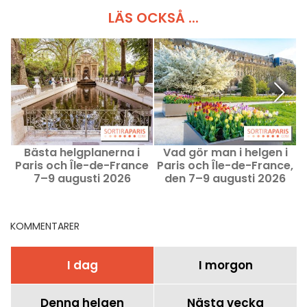
LÄS OCKSÅ ...
Bästa helgplanerna i
Vad gör man i helgen i
V
Paris och Île-de-France
Paris och Île-de-France,
7–9 augusti 2026
den 7–9 augusti 2026
f
KOMMENTARER
I dag
I morgon
Denna helgen
Nästa vecka