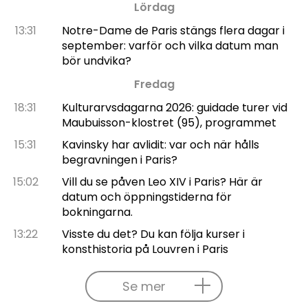
Lördag
13:31
Notre-Dame de Paris stängs flera dagar i
september: varför och vilka datum man
bör undvika?
Fredag
18:31
Kulturarvsdagarna 2026: guidade turer vid
Maubuisson-klostret (95), programmet
15:31
Kavinsky har avlidit: var och när hålls
begravningen i Paris?
15:02
Vill du se påven Leo XIV i Paris? Här är
datum och öppningstiderna för
bokningarna.
13:22
Visste du det? Du kan följa kurser i
konsthistoria på Louvren i Paris
Se mer