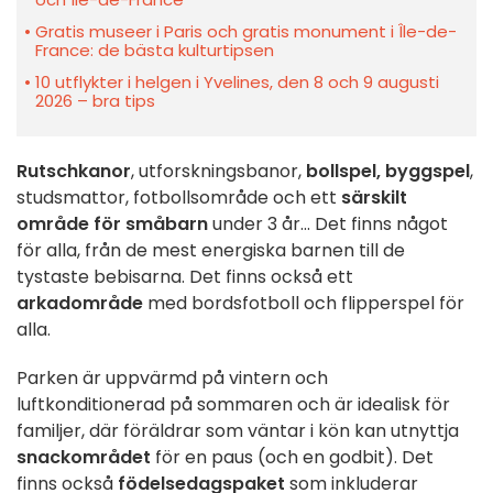
Gratis museer i Paris och gratis monument i Île-de-
France: de bästa kulturtipsen
10 utflykter i helgen i Yvelines, den 8 och 9 augusti
2026 – bra tips
Rutschkanor
, utforskningsbanor,
bollspel, byggspel
,
studsmattor, fotbollsområde och ett
särskilt
område för småbarn
under 3 år... Det finns något
för alla, från de mest energiska barnen till de
tystaste bebisarna. Det finns också ett
arkadområde
med bordsfotboll och flipperspel för
alla.
Parken är uppvärmd på vintern och
luftkonditionerad på sommaren och är idealisk för
familjer, där föräldrar som väntar i kön kan utnyttja
snackområdet
för en paus (och en godbit). Det
finns också
födelsedagspaket
som inkluderar