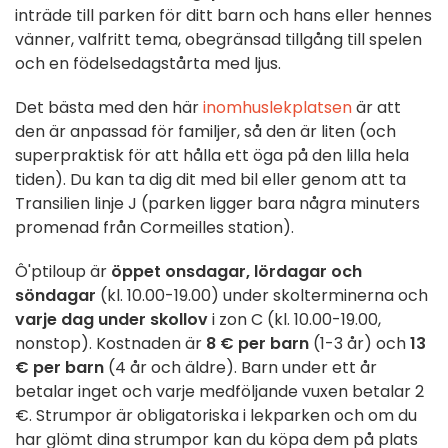
inträde till parken för ditt barn och hans eller hennes
vänner, valfritt tema, obegränsad tillgång till spelen
och en födelsedagstårta med ljus.
Det bästa med den här
inomhuslekplatsen
är att
den är anpassad för familjer, så den är liten (och
superpraktisk för att hålla ett öga på den lilla hela
tiden). Du kan ta dig dit med bil eller genom att ta
Transilien linje J (parken ligger bara några minuters
promenad från Cormeilles station).
Ô'ptiloup är
öppet onsdagar, lördagar och
söndagar
(kl. 10.00-19.00) under skolterminerna och
varje dag under skollov
i zon C (kl. 10.00-19.00,
nonstop). Kostnaden är
8 € per barn
(1-3 år) och
13
€ per barn
(4 år och äldre). Barn under ett år
betalar inget och varje medföljande vuxen betalar 2
€. Strumpor är obligatoriska i lekparken och om du
har glömt dina strumpor kan du köpa dem på plats