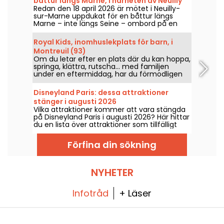
båttur längs Marne, i närheten av Neuilly
Redan den 18 april 2026 är mötet i Neuilly-
(93)
sur-Marne uppdukat för en båttur längs
Marne – inte längs Seine – ombord på en
båt där inget körkort krävs.
Royal Kids, inomhuslekplats för barn, i
Montreuil (93)
Om du letar efter en plats där du kan hoppa,
springa, klättra, rutscha... med familjen
under en eftermiddag, har du förmodligen
redan hört talas om inomhuslekplatser. I
Montreuil kan barnen roa sig i en timme på
Disneyland Paris: dessa attraktioner
stadens Royal Kids inomhuslekplats.
stänger i augusti 2026
Vilka attraktioner kommer att vara stängda
på Disneyland Paris i augusti 2026? Här hittar
du en lista över attraktioner som tillfälligt
inte är tillgängliga på grund av underhåll eller
renovering – så kan du planera ditt besök i
Förfina din sökning
Disney-parkerna.
NYHETER
Infotråd
+ Läser