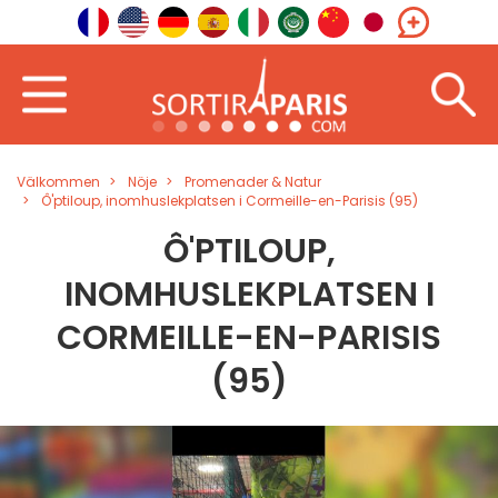
Välkommen
Nöje
Promenader & Natur
Ô'ptiloup, inomhuslekplatsen i Cormeille-en-Parisis (95)
Ô'PTILOUP,
INOMHUSLEKPLATSEN I
CORMEILLE-EN-PARISIS
(95)