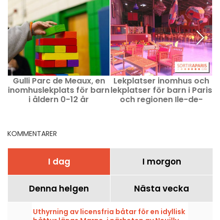
Gulli Parc de Meaux, en
Lekplatser inomhus och
inomhuslekplats för barn
lekplatser för barn i Paris
i åldern 0-12 år
och regionen Ile-de-
France
KOMMENTARER
I dag
I morgon
Denna helgen
Nästa vecka
Uthyrning av licensfria båtar för en idyllisk