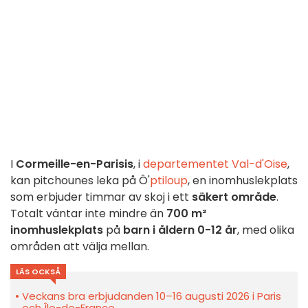
I
Cormeille-en-Parisis
, i
departementet Val-d'Oise
,
kan pitchounes leka på Ô'
ptiloup
, en inomhuslekplats
som erbjuder timmar av skoj i ett
säkert område
.
Totalt väntar inte mindre än
700 m²
inomhuslekplats
på
barn i åldern 0-12 år
, med olika
områden att välja mellan.
LÄS OCKSÅ
Veckans bra erbjudanden 10–16 augusti 2026 i Paris
och Île-de-France