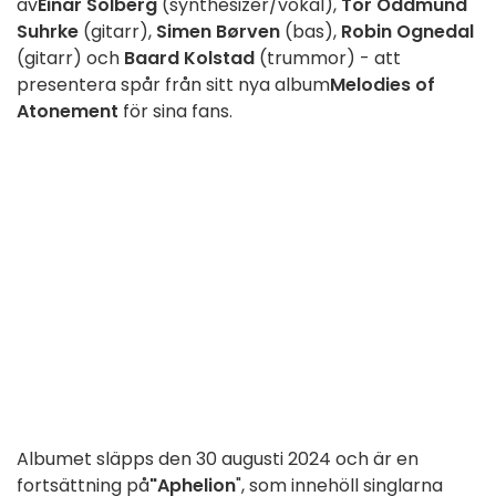
av
Einar Solberg
(synthesizer/vokal),
Tor Oddmund
Suhrke
(gitarr),
Simen Børven
(bas),
Robin Ognedal
(gitarr) och
Baard Kolstad
(trummor) - att
presentera spår från sitt nya album
Melodies of
Atonement
för sina fans.
Albumet släpps den 30 augusti 2024 och är en
fortsättning på
"Aphelion
", som innehöll singlarna