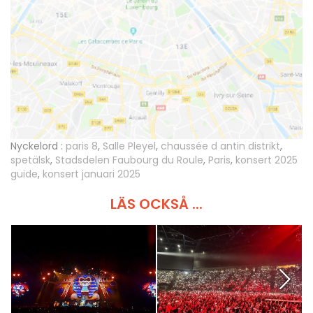
Nyckelord :
paris 8
,
Salle Pleyel
,
chaussée d antin distrikt
,
spetälsk
,
Stadsdelen Faubourg du Roule
,
Paris
,
konsert 2025
guide
,
konsert januari 2025
LÄS OCKSÅ ...