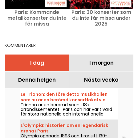
Paris: Kommande
Paris: 30 konserter som
metallkonserter du inte
du inte får missa under
får missa
2025
KOMMENTARER
I dag
I morgon
Denna helgen
Nästa vecka
Le Trianon: den före detta musikhallen
som nu är en berömd konsertlokal vid
Trianon är en berömd scen i 18:e
foten av Butte Montmartre
arrondissementet i Paris och har varit värd
för stora nationella och internationella
artister sedan den öppnade 1894. Här är en
tillbakablick på historien bakom detta
L'Olympia: historien om en legendarisk
nöjesmecka som ligger vid foten av Butte
arena i Paris
Montmartre.
Olympia öppnade 1893 och firar sitt 130-