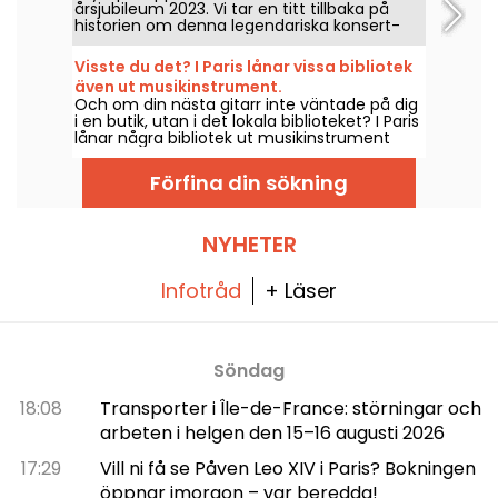
årsjubileum 2023. Vi tar en titt tillbaka på
historien om denna legendariska konsert-
och nöjeslokal i Paris, där Edith Piaf, Jacques
Brel, Barbara och Johnny Hallyday samt Billie
Visste du det? I Paris lånar vissa bibliotek
Holiday, The Beatles och The Rolling Stones
även ut musikinstrument.
har uppträtt.
Och om din nästa gitarr inte väntade på dig
i en butik, utan i det lokala biblioteket? I Paris
lånar några bibliotek ut musikinstrument
gratis för att upptäcka, komma igång igen
eller helt enkelt våga ta första steget.
Förfina din sökning
NYHETER
Infotråd
+ Läser
Söndag
18:08
Transporter i Île-de-France: störningar och
arbeten i helgen den 15–16 augusti 2026
17:29
Vill ni få se Påven Leo XIV i Paris? Bokningen
öppnar imorgon – var beredda!