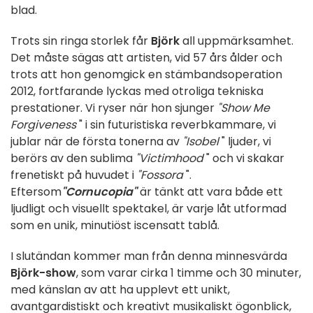
blad.
Trots sin ringa storlek får
Björk
all uppmärksamhet.
Det måste sägas att artisten, vid 57 års ålder och
trots att hon genomgick en stämbandsoperation
2012, fortfarande lyckas med otroliga tekniska
prestationer. Vi ryser när hon sjunger
"Show Me
Forgiveness
" i sin futuristiska reverbkammare, vi
jublar när de första tonerna av
"Isobel
" ljuder, vi
berörs av den sublima
"Victimhood
" och vi skakar
frenetiskt på huvudet i
"Fossora
".
Eftersom
"Cornucopia"
är tänkt att vara både ett
ljudligt och visuellt spektakel, är varje låt utformad
som en unik, minutiöst iscensatt tablå.
I slutändan kommer man från denna minnesvärda
Björk-show
, som varar cirka 1 timme och 30 minuter,
med känslan av att ha upplevt ett unikt,
avantgardistiskt och kreativt musikaliskt ögonblick,