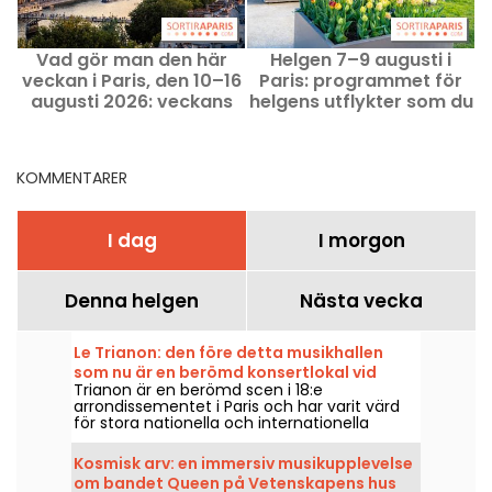
Vad gör man den här
Helgen 7–9 augusti i
B
veckan i Paris, den 10–16
Paris: programmet för
augusti 2026: veckans
helgens utflykter som du
måste‑händelser
inte får missa
KOMMENTARER
I dag
I morgon
Denna helgen
Nästa vecka
Le Trianon: den före detta musikhallen
som nu är en berömd konsertlokal vid
Trianon är en berömd scen i 18:e
foten av Butte Montmartre
arrondissementet i Paris och har varit värd
för stora nationella och internationella
artister sedan den öppnade 1894. Här är en
tillbakablick på historien bakom detta
Kosmisk arv: en immersiv musikupplevelse
nöjesmecka som ligger vid foten av Butte
om bandet Queen på Vetenskapens hus
Montmartre.