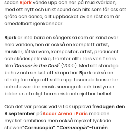
sedan
Björk
vände upp och ner på musikvärlden,
med ett nytt och unikt sound och hits som får oss att
gråta och dansa, allt uppbackat av en röst som är
omedelbart igenkännbar.
Björk
är inte bara en sångerska som är känd över
hela världen, hon är också en komplett artist,
musiker, låtskrivare, kompositör, artist, producent
och skådespelerska, framför allt i Lars von Triers
film
"Dancer in the Dark
" (2000). Med sitt ständiga
behov och sin lust att skapa har
Björk
också en
otrolig förmåga att sätta upp hisnande konserter
och shower där musik, scenografi och kostymer
bildar en otroligt harmonisk och njutbar helhet.
Och det var precis vad vi fick uppleva
fredagen den
8 september
på
Accor Arena i Paris
med den
mycket ambitiösa men också mycket lyckade
showen
"Cornucopia"
.
"
Cornucopia
"-turnén