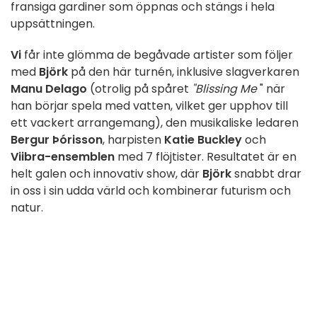
fransiga gardiner som öppnas och stängs i hela
uppsättningen.
Vi
får inte glömma de begåvade artister som följer
med
Björk
på den här turnén, inklusive slagverkaren
Manu Delago
(otrolig på spåret
"Blissing Me
" när
han börjar spela med vatten, vilket ger upphov till
ett vackert arrangemang), den musikaliske ledaren
Bergur Þórisson
, harpisten
Katie Buckley
och
Viibra-ensemblen
med 7 flöjtister. Resultatet är en
helt galen och innovativ show, där
Björk
snabbt drar
in oss i sin udda värld och kombinerar futurism och
natur.