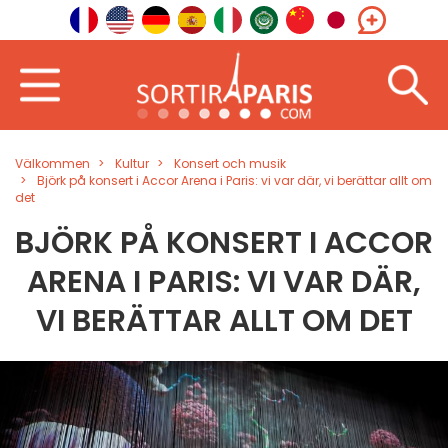
Välkommen
Kultur
Konsert och musik
Björk på konsert i Accor Arena i Paris: vi var där, vi berättar allt om
det
BJÖRK PÅ KONSERT I ACCOR
ARENA I PARIS: VI VAR DÄR,
VI BERÄTTAR ALLT OM DET