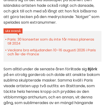
isländska artisten hade också roligt och dansade,
och gick till och med så långt att hon fick blåsarna
att göra tecken på den medryckande
"Notget
" som
spelades som extranummer.
LÄS OCKSÅ
Paris: 30 konserter som du inte får missa planeras
till 2024
Veckans bra erbjudanden 10–16 augusti 2026 i Paris
och Île-de-France
Som alltid under de senaste åren förlitade sig
Björk
på en otrolig garderob och dolde sitt ansikte bakom
sublima skulpterade masker. Samma kväll i Paris
visade artisten upp två outfits: en åtsittande, som
täckte hela hennes kropp och pryddes av den
vitblommiga anthurium, och en annan, vit denna
gång, som sublimerades av en mängd hängande