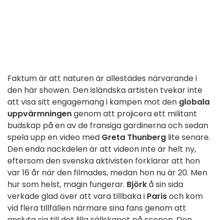
Faktum är att naturen är allestädes närvarande i
den här showen. Den isländska artisten tvekar inte
att visa sitt engagemang i kampen mot den
globala
uppvärmningen
genom att projicera ett militant
budskap på en av de fransiga gardinerna och sedan
spela upp en video med
Greta Thunberg
lite senare.
Den enda nackdelen är att videon inte är helt ny,
eftersom den svenska aktivisten förklarar att hon
var 16 år när den filmades, medan hon nu är 20. Men
hur som helst, magin fungerar.
Björk
å sin sida
verkade glad över att vara tillbaka i
Paris
och kom
vid flera tillfällen närmare sina fans genom att
ansluta sig till det lilla sällskapet på scenen. Den