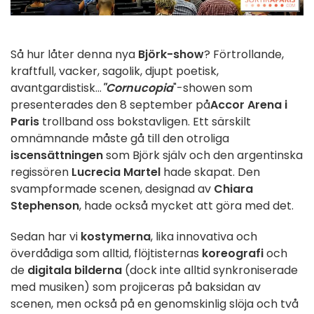
Så hur låter denna nya
Björk-show
? Förtrollande,
kraftfull, vacker, sagolik, djupt poetisk,
avantgardistisk...
"Cornucopia
"-showen som
presenterades den 8 september på
Accor Arena i
Paris
trollband oss bokstavligen. Ett särskilt
omnämnande måste gå till den otroliga
iscensättningen
som Björk själv och den argentinska
regissören
Lucrecia Martel
hade skapat. Den
svampformade scenen, designad av
Chiara
Stephenson
, hade också mycket att göra med det.
Sedan har vi
kostymerna
, lika innovativa och
överdådiga som alltid, flöjtisternas
koreografi
och
de
digitala bilderna
(dock inte alltid synkroniserade
med musiken) som projiceras på baksidan av
scenen, men också på en genomskinlig slöja och två