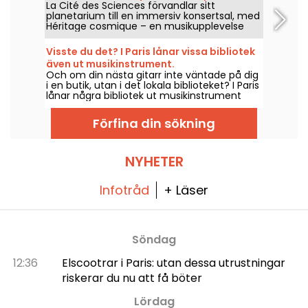
La Cité des Sciences förvandlar sitt
planetarium till en immersiv konsertsal, med
Héritage cosmique – en musikupplevelse
som hyllar den legendariska rockgruppen
Queen.
Visste du det? I Paris lånar vissa bibliotek
även ut musikinstrument.
Och om din nästa gitarr inte väntade på dig
i en butik, utan i det lokala biblioteket? I Paris
lånar några bibliotek ut musikinstrument
gratis för att upptäcka, komma igång igen
eller helt enkelt våga ta första steget.
Förfina din sökning
NYHETER
Infotråd
+ Läser
Söndag
12:36
Elscootrar i Paris: utan dessa utrustningar
riskerar du nu att få böter
Lördag