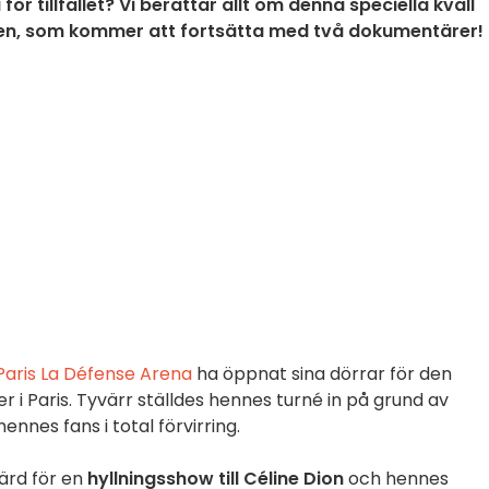
ör tillfället? Vi berättar allt om denna speciella kväll
ten, som kommer att fortsätta med två dokumentärer!
Paris La Défense Arena
ha öppnat sina dörrar för den
 i Paris. Tyvärr ställdes hennes turné in på grund av
nes fans i total förvirring.
ärd för en
hyllningsshow till Céline Dion
och hennes