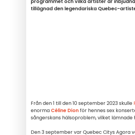
programmet och vilka artister är inbjudna f
tillägnad den legendariska Quebec-artis
Från den 1 till den 10 september 2023 skulle
enorma
Céline Dion
för hennes sex konserter
sångerskans hälsoproblem, vilket lämnade hen
Den 3 september var Quebec Citys Agora v