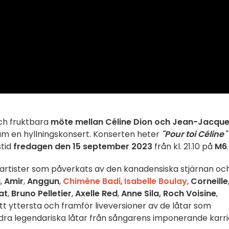
och fruktbara
möte mellan Céline Dion och Jean-Jacqu
am en hyllningskonsert. Konserten heter
"Pour toi Céline
"
stid
fredagen den 15 september 2023
från kl. 21.10 på
M6
.
rtister som påverkats av den kanadensiska stjärnan oc
i
,
Amir
,
Anggun
,
Chimène Badi
,
Isabelle Boulay
,
Corneille
at
,
Bruno Pelletier
,
Axelle Red
,
Anne Sila, Roch Voisine
,
itt yttersta och framför liveversioner av de låtar som
ndra legendariska låtar från sångarens imponerande karri