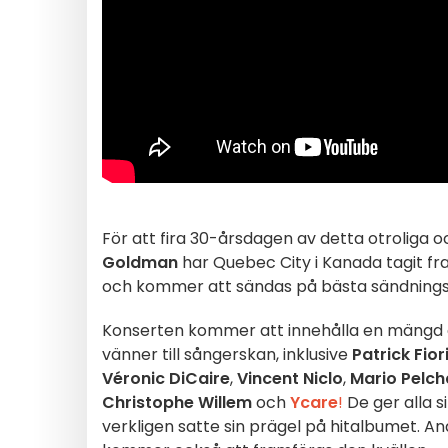
För att fira 30-årsdagen av detta otroliga 
Goldman
har Quebec City i Kanada tagit fr
och kommer att sändas på bästa sändning
Konserten kommer att innehålla en mängd a
vänner till sångerskan, inklusive
Patrick Fior
Véronic DiCaire
,
Vincent Niclo
,
Mario Pelch
Christophe Willem
och
Ycare
!
De ger alla s
verkligen satte sin prägel på hitalbumet. A