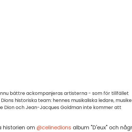
nu bättre ackompanjeras artisterna - som för tillfället
Dions historiska team: hennes musikaliska ledare, musike
ne Dion och Jean-Jacques Goldman inte kommer att
a historien om
@celinedions
album "D'eux" och någ