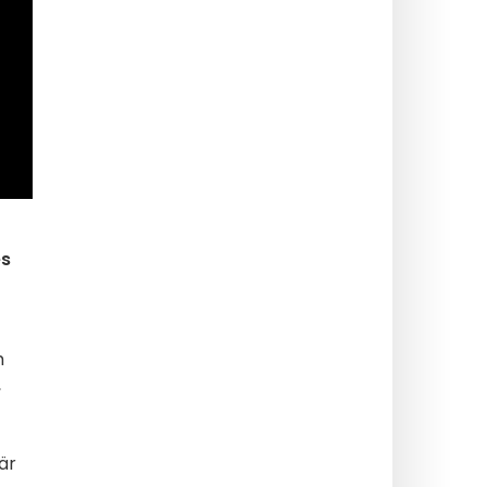
es
h
,
är