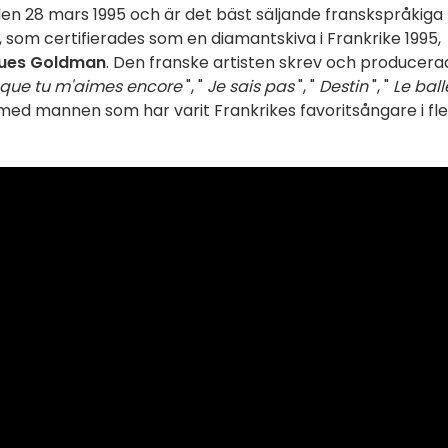
den 28 mars 1995 och är det bäst säljande franskspråkiga
 som certifierades som en diamantskiva i Frankrike 1995,
ues Goldman
. Den franske artisten skrev och producera
 que tu m'aimes encore
", "
Je sais pas
", "
Destin
", "
Le ball
med mannen som har varit Frankrikes favoritsångare i fl