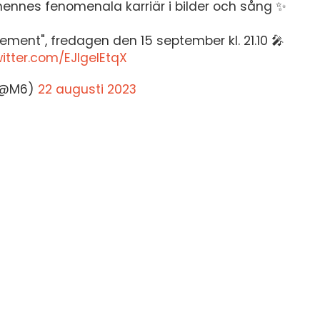
hennes fenomenala karriär i bilder och sång ✨
nement", fredagen den 15 september kl. 21.10 🎤
witter.com/EJIgelEtqX
(@M6)
22 augusti 2023