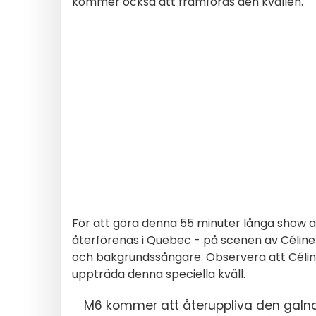
kommer också att framföras den kvällen.
För att göra denna 55 minuter långa show än
återförenas i Quebec - på scenen av Céline 
och bakgrundssångare. Observera att Céli
uppträda denna speciella kväll.
M6 kommer att återuppliva den galn