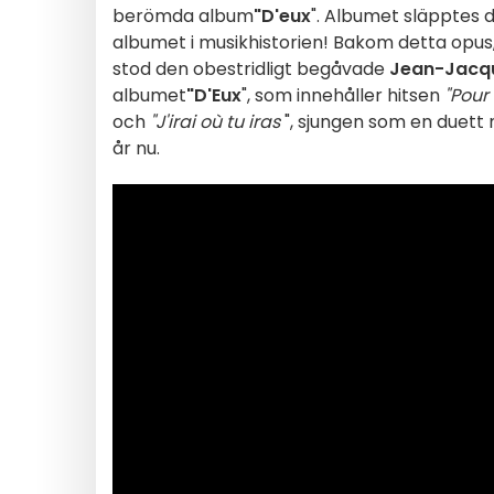
berömda album
"D'eux
". Albumet släpptes 
albumet i musikhistorien! Bakom detta opus,
stod den obestridligt begåvade
Jean-Jacq
albumet
"D'Eux
", som innehåller hitsen
"Pour
och
"J'irai où tu iras
", sjungen som en duett 
år nu.