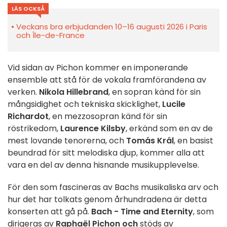
LÄS OCKSÅ
Veckans bra erbjudanden 10–16 augusti 2026 i Paris
och Île-de-France
Vid sidan av Pichon kommer en imponerande
ensemble att stå för de vokala framförandena av
verken.
Nikola Hillebrand
, en sopran känd för sin
mångsidighet och tekniska skicklighet,
Lucile
Richardot
, en mezzosopran känd för sin
röstrikedom,
Laurence Kilsby
, erkänd som en av de
mest lovande tenorerna, och
Tomás Král
, en basist
beundrad för sitt melodiska djup, kommer alla att
vara en del av denna hisnande musikupplevelse.
För den som fascineras av Bachs musikaliska arv och
hur det har tolkats genom århundradena är detta
konserten att gå på.
Bach - Time and Eternity
, som
dirigeras av
Raphaël Pichon
och
stöds av