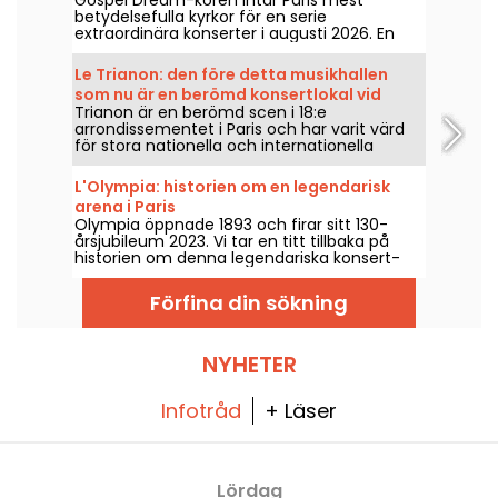
Paris
betydelsefulla kyrkor för en serie
extraordinära konserter i augusti 2026. En
unik musikalisk upplevelse som hyllar
hoppet, gemenskapen och
Le Trianon: den före detta musikhallen
motståndskraften genom de autentiska
som nu är en berömd konsertlokal vid
sångerna från Afroamerikanska kyrkan.
Trianon är en berömd scen i 18:e
foten av Butte Montmartre
arrondissementet i Paris och har varit värd
för stora nationella och internationella
artister sedan den öppnade 1894. Här är en
tillbakablick på historien bakom detta
L'Olympia: historien om en legendarisk
nöjesmecka som ligger vid foten av Butte
arena i Paris
Montmartre.
Olympia öppnade 1893 och firar sitt 130-
årsjubileum 2023. Vi tar en titt tillbaka på
historien om denna legendariska konsert-
och nöjeslokal i Paris, där Edith Piaf, Jacques
Brel, Barbara och Johnny Hallyday samt Billie
Förfina din sökning
Holiday, The Beatles och The Rolling Stones
har uppträtt.
NYHETER
Infotråd
+ Läser
Lördag