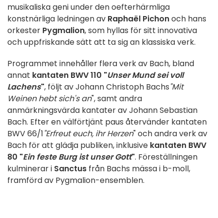
musikaliska geni under den oefterhärmliga
konstnärliga ledningen av
Raphaël Pichon
och hans
orkester
Pygmalion
, som hyllas för sitt innovativa
och uppfriskande sätt att ta sig an klassiska verk.
Programmet innehåller flera verk av Bach, bland
annat
kantaten BWV 110 "
Unser Mund sei voll
Lachens
"
, följt av Johann Christoph Bachs
"Mit
Weinen hebt sich's an
", samt andra
anmärkningsvärda kantater av Johann Sebastian
Bach. Efter en välförtjänt paus återvänder kantaten
BWV 66/1
"Erfreut euch, ihr Herzen
" och andra verk av
Bach för att glädja publiken, inklusive
kantaten BWV
80 "
Ein feste Burg ist unser Gott
"
. Föreställningen
kulminerar i
Sanctus
från Bachs mässa i b-moll,
framförd av Pygmalion-ensemblen.