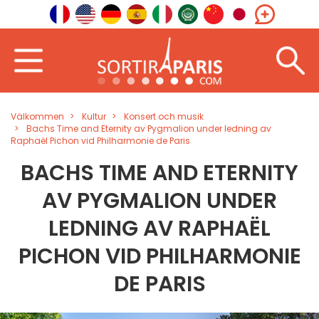
Välkommen
Kultur
Konsert och musik
Bachs Time and Eternity av Pygmalion under ledning av
Raphaël Pichon vid Philharmonie de Paris
BACHS TIME AND ETERNITY
AV PYGMALION UNDER
LEDNING AV RAPHAËL
PICHON VID PHILHARMONIE
DE PARIS