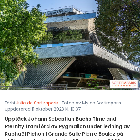
Förbi
Julie de Sortiraparis
· Foton av My de Sortiraparis ·
Uppdaterad 11 oktober 2023 kl. 10:37
Upptäck Johann Sebastian Bachs Time and
Eternity framförd av Pygmalion under ledning av
Raphaël Pichon i Grande Salle Pierre Boulez på