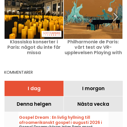
Klassiska konserter i
Philharmonie de Paris:
Paris: något du inte får
vårt test av VR-
missa
upplevelsen Playing with
Fire med Yuja Wang
KOMMENTARER
I dag
I morgon
Denna helgen
Nästa vecka
Gospel Dream : En livlig hyllning till
afroamerikanskt gospel i augusti 2026 i
Gospel Dream-kören intar Paris mest