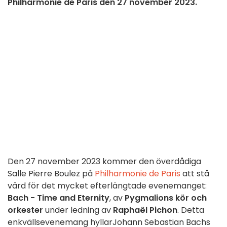
Philharmonie de Paris den 27 november 2023.
Den 27 november 2023 kommer den överdådiga
Salle Pierre Boulez på
Philharmonie de Paris
att stå
värd för det mycket efterlängtade evenemanget:
Bach - Time and Eternity
, av
Pygmalions kör och
orkester
under ledning av
Raphaël Pichon
. Detta
enkvällsevenemang hyllar
Johann Sebastian
Bachs