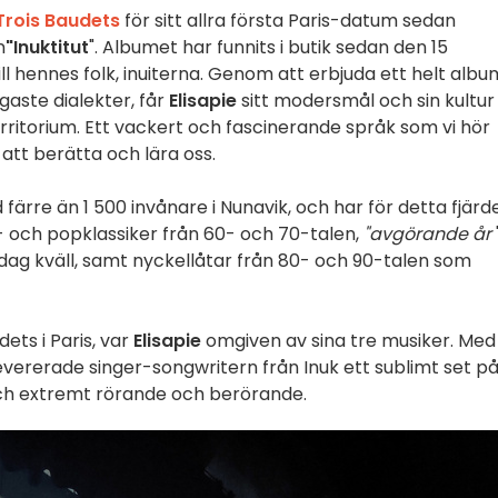
Trois Baudets
för sitt allra första Paris-datum sedan
n
"Inuktitut
". Albumet har funnits i butik sedan den 15
l hennes folk, inuiterna. Genom att erbjuda ett helt albu
igaste dialekter, får
Elisapie
sitt modersmål och sin kultur
rritorium. Ett vackert och fascinerande språk som vi hör
att berätta och lära oss.
färre än 1 500 invånare i Nunavik, och har för detta fjärd
k- och popklassiker från 60- och 70-talen,
"avgörande år
ag kväll, samt nyckellåtar från 80- och 90-talen som
ets i Paris, var
Elisapie
omgiven av sina tre musiker. Med
 levererade singer-songwritern från Inuk ett sublimt set p
ch extremt rörande och berörande.