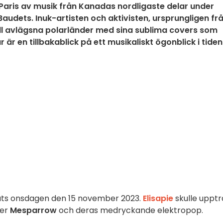
aris av musik från Kanadas nordligaste delar under
Baudets. Inuk-artisten och aktivisten, ursprungligen fr
 till avlägsna polarländer med sina sublima covers som
är en tillbakablick på ett musikaliskt ögonblick i tiden
a plats onsdagen den 15 november 2023.
Elisapie
skulle uppt
ter
Mesparrow
och deras medryckande elektropop.