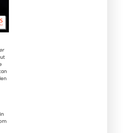
er
tut
e
kan
den
in
som