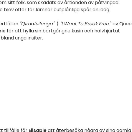
a om sitt folk, som skadats av årtionden av påtvingad
 blev offer för lämnar outplånliga spår än idag.
ed låten
"Qimatsilunga
" (
"I Want To Break Free
" av Quee
pie
för att hylla sin bortgångne kusin och halvhjärtat
bland unga inuiter.
tillfälle för
Elisapie
att återbesöka några av sina gamla