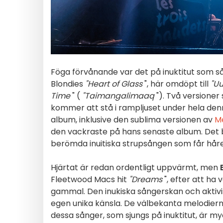
Föga förvånande var det på inuktitut som s
Blondies
"Heart of Glass
", här omdöpt till
"U
Time
" (
"Taimangalimaaq
"). Två versioner 
kommer att stå i rampljuset under hela denn
album, inklusive den sublima versionen av
Me
den vackraste på hans senaste album. Det b
berömda inuitiska strupsången som får håre
Hjärtat är redan ordentligt uppvärmt, men
Fleetwood Macs hit
"Dreams
", efter att ha
gammal. Den inukiska sångerskan och aktivi
egen unika känsla. De välbekanta melodierna
dessa sånger, som sjungs på inuktitut, är m