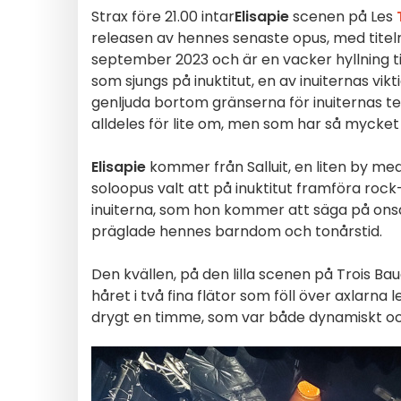
Strax före 21.00 intar
Elisapie
scenen på Les
releasen av hennes senaste opus, med titel
september 2023 och är en vacker hyllning til
som sjungs på inuktitut, en av inuiternas vikt
genljuda bortom gränserna för inuiternas te
alldeles för lite om, men som har så mycket 
Elisapie
kommer från Salluit, en liten by med 
soloopus valt att på inuktitut framföra roc
inuiterna, som hon kommer att säga på onsd
präglade hennes barndom och tonårstid.
Den kvällen, på den lilla scenen på Trois Baud
håret i två fina flätor som föll över axlarna
drygt en timme, som var både dynamiskt o