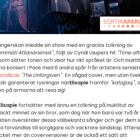
ångerskan inledde sin show med en graciös tolkning av
ummati Attanarsimat
", följt av Cyndi Laupers hit
"Time aft
som sätter tonen och visar hur rikt språket är. Och inukti
a konsert i Paris med 6 andra spår från artistens senast
tallicas
"The Unforgiven
". En vågad cover, men utan tve
lir garanterat rysningar när
Elisapie
framför
"katajjaq
", 
n på armarna att resa sig!
Elisapie
fortsätter med ännu en tolkning på inuktitut av
 väckt minnet av sin bror, som dog när hon bara var två år
sten överskrider dessa välbekanta sånger och ger dem s
 förvandlas till sorgligare och vackrare landskap. Efter
ycket mer än coverversioner är de också ett sätt att