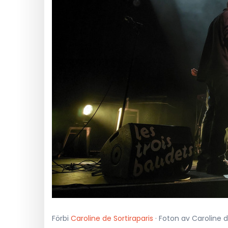
Förbi
Caroline de Sortiraparis
· Foton av Caroline d