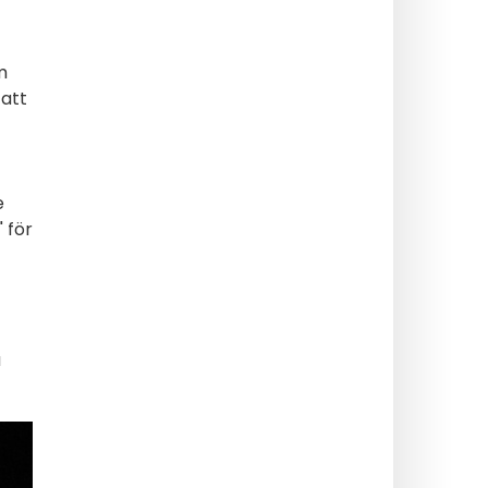
m
 att
e
" för
å