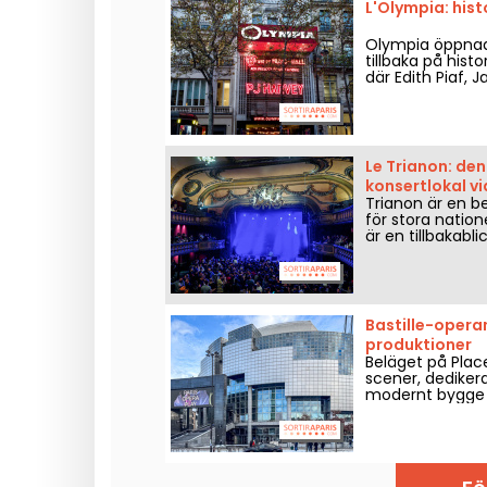
L'Olympia: hist
Olympia öppnade 
tillbaka på hist
där Edith Piaf, 
The Beatles och 
Le Trianon: de
konsertlokal v
Trianon är en be
för stora nation
är en tillbakab
foten av Butte 
Bastille-operan
produktioner
Beläget på Place
scener, dedikera
modernt bygge s
en viktig mötesp
koreografiska f