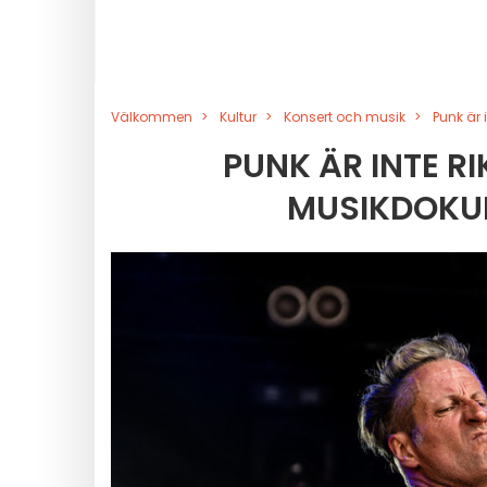
Välkommen
Kultur
Konsert och musik
Punk är 
PUNK ÄR INTE R
MUSIKDOKU