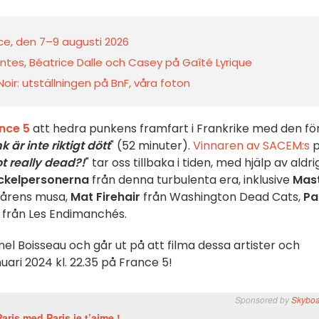
nce, den 7–9 augusti 2026
entes, Béatrice Dalle och Casey på Gaîté Lyrique
oir: utställningen på BnF, våra foton
nce 5
att hedra punkens framfart i Frankrike med den fö
k är inte riktigt dött
" (52 minuter).
Vinnaren av SACEM:s
p
ot really dead?!
" tar oss tillbaka i tiden, med hjälp av aldri
ckelpersonerna
från denna turbulenta era, inklusive
Mas
kårens musa,
Mat Firehair
från Washington Dead Cats,
Pa
från Les Endimanchés.
onel Boisseau och går ut på att filma dessa artister och
uari 2024 kl. 22.35 på France 5!