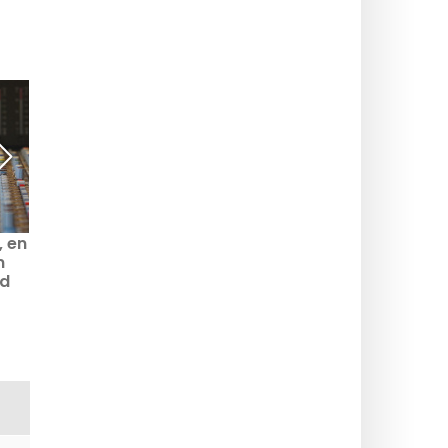
, en
Grand Concours des
Les Inconnus:
n
Régions: Vem är Anne-
specialkväll på TF1
ad
Sophie Guerrier, som
fredagen den 5 januari
ce 5
representerar Île-de-
2024
France?