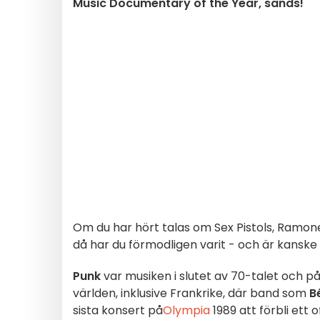
Music Documentary of the Year, sänds!
Om du har hört talas om Sex Pistols, Ramon
då har du förmodligen varit - och är kanske
Punk
var musiken i slutet av 70-talet och på
världen, inklusive Frankrike, där band som
B
sista konsert på
Olympia
1989 att förbli ett 