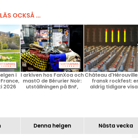
LÄS OCKSÅ ...
elgen i
I arkiven hos FanXoa och
Château d'Hérouville
-France,
mastO de Bérurier Noir:
fransk rockfest: e
i 2026
utställningen på BnF,
aldrig tidigare vis
våra foton
dokumentär på Fran
n
Denna helgen
Nästa vecka