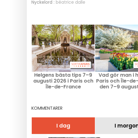
Nyckelord :
béatrice dalle
Helgens bästa tips 7–9
Vad gör man i h
augusti 2026 i Paris och
Paris och Île-de
Île-de-France
den 7–9 august
KOMMENTARER
I dag
I morgo