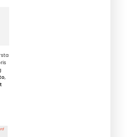
rsta
ris
g
to
,
t