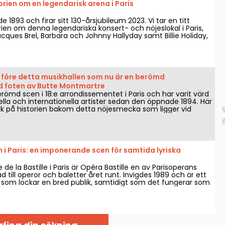
orien om en legendarisk arena i Paris
1893 och firar sitt 130-årsjubileum 2023. Vi tar en titt
orien om denna legendariska konsert- och nöjeslokal i Paris,
Jacques Brel, Barbara och Johnny Hallyday samt Billie Holiday,
The Rolling Stones har uppträtt.
n före detta musikhallen som nu är en berömd
id foten av Butte Montmartre
römd scen i 18:e arrondissementet i Paris och har varit värd
ella och internationella artister sedan den öppnade 1894. Här
lick på historien bakom detta nöjesmecka som ligger vid
Montmartre.
 i Paris: en imponerande scen för samtida lyriska
 de la Bastille i Paris är Opéra Bastille en av Parisoperans
d till operor och baletter året runt. Invigdes 1989 och är ett
om lockar en bred publik, samtidigt som det fungerar som
lats för att hålla sig uppdaterad om de senaste lyriska och
öreställningarna i huvudstaden.