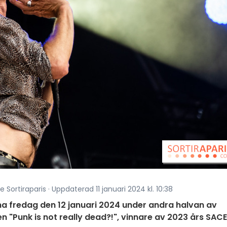
 Sortiraparis · Uppdaterad 11 januari 2024 kl. 10:38
na fredag den 12 januari 2024 under andra halvan av
men "Punk is not really dead?!", vinnare av 2023 års SAC