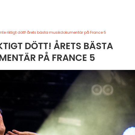
inte riktigt dött! årets bästa musikdokumentär på France 5
IKTIGT DÖTT! ÅRETS BÄSTA
MENTÄR PÅ FRANCE 5