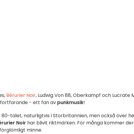
es,
Bérurier Noir
, Ludwig Von 88, Oberkampf och Lucrate Mi
 fortfarande - ett fan av
punkmusik
!
 80-talet, naturligtvis i Storbritannien, men också över he
érurier Noir
har blivit riktmärken. För många kommer de
oförglömligt minne.