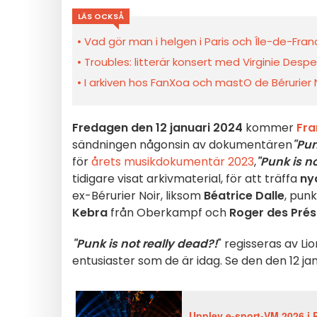
LÄS OCKSÅ
Vad gör man i helgen i Paris och Île-de-Fra
Troubles: litterär konsert med Virginie Desp
I arkiven hos FanXoa och mastO de Bérurier N
Fredagen den 12 januari 2024
kommer
Fra
sändningen någonsin av dokumentären
"Pun
för
årets musikdokumentär 2023
,
"Punk is n
tidigare visat arkivmaterial, för att träffa
ny
ex-Bérurier Noir, liksom
Béatrice Dalle
, pun
Kebra
från Oberkampf och
Roger des Prés
"Punk is not really dead?!
" regisseras av Li
entusiaster som de är idag. Se den den 12 jan