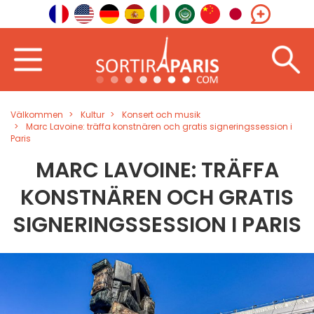
Välkommen
Kultur
Konsert och musik
Marc Lavoine: träffa konstnären och gratis signeringssession i
Paris
MARC LAVOINE: TRÄFFA
KONSTNÄREN OCH GRATIS
SIGNERINGSSESSION I PARIS