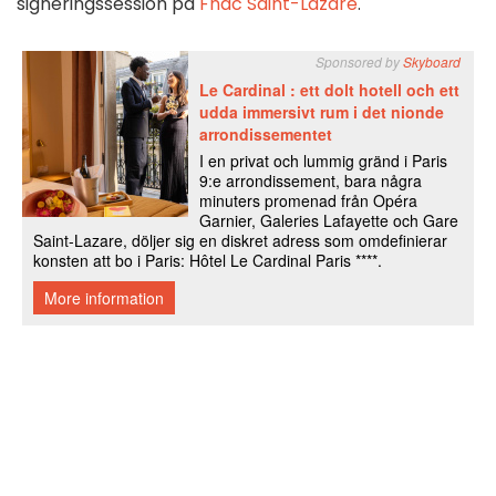
signeringssession på
Fnac Saint-Lazare
.