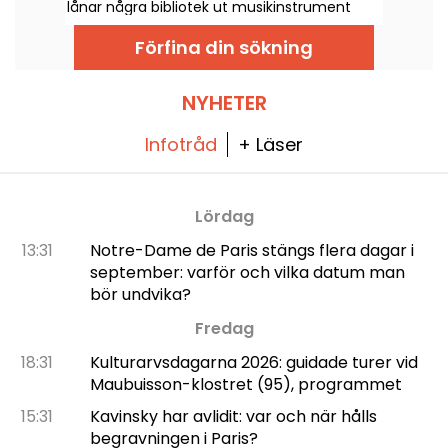
lånar några bibliotek ut musikinstrument
gratis för att upptäcka, komma igång igen
eller helt enkelt våga ta första steget.
Förfina din sökning
NYHETER
Infotråd
+ Läser
Lördag
13:31
Notre-Dame de Paris stängs flera dagar i
september: varför och vilka datum man
bör undvika?
Fredag
18:31
Kulturarvsdagarna 2026: guidade turer vid
Maubuisson-klostret (95), programmet
15:31
Kavinsky har avlidit: var och när hålls
begravningen i Paris?