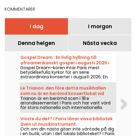
KOMMENTARER
I dag
I morgon
Denna helgen
Nästa vecka
Gospel Dream : En livlig hyllning till
afroamerikanskt gospel i augusti 2026 i
Gospel Dream-kören intar Paris mest
Paris
betydelsefulla kyrkor för en serie
extraordinära konserter i augusti 2026. En
unik musikalisk upplevelse som hyllar
hoppet, gemenskapen och
Le Trianon: den före detta musikhallen
motståndskraften genom de autentiska
som nu är en berömd konsertlokal vid
sångerna från Afroamerikanska kyrkan.
Trianon är en berömd scen i 18:e
foten av Butte Montmartre
arrondissementet i Paris och har varit värd
för stora nationella och internationella
artister sedan den öppnade 1894. Här är en
tillbakablick på historien bakom detta
Visste du det? I Paris lånar vissa bibliotek
nöjesmecka som ligger vid foten av Butte
även ut musikinstrument.
Montmartre.
Och om din nästa gitarr inte väntade på dig
i en butik, utan i det lokala biblioteket? I Paris