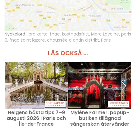
Nyckelord :
bra karta
,
fnac
,
kostnadsfritt
,
Marc Lavoine
,
paris
9
,
fnac saint lazare
,
chaussée d antin distrikt
,
Paris
LÄS OCKSÅ ...
Helgens bästa tips 7–9
Mylène Farmer: popup-
L
augusti 2026 i Paris och
butiken tillägnad
Île-de-France
sångerskan återvänder
till Paris