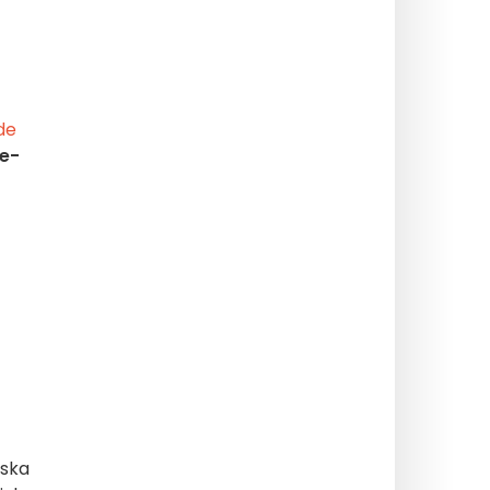
de
le-
iska