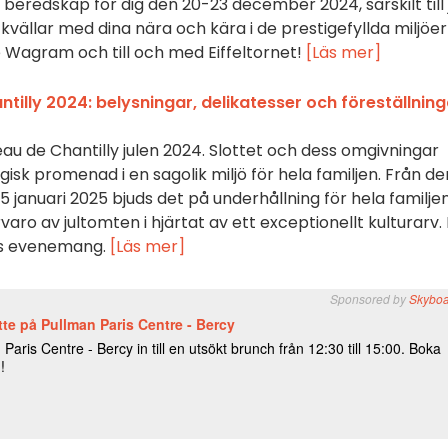
beredskap för dig den 20-23 december 2024, särskilt till j
kvällar med dina nära och kära i de prestigefyllda miljöer
e Wagram och till och med Eiffeltornet!
[Läs mer]
tilly 2024: belysningar, delikatesser och föreställning
au de Chantilly julen 2024. Slottet och dess omgivningar
isk promenad i en sagolik miljö för hela familjen. Från de
 januari 2025 bjuds det på underhållning för hela familjen
aro av jultomten i hjärtat av ett exceptionellt kulturarv.
ets evenemang.
[Läs mer]