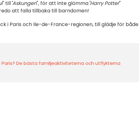
ul
" till
"Askungen
", för att inte glömma
"Harry Potter
"
g redo att falla tillbaka till barndomen!
 i Paris och Ile-de-France-regionen, till glädje för både
Paris? De bästa familjeaktiviteterna och utflykterna