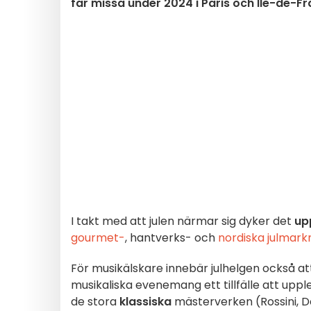
får missa under 2024 i Paris och Ile-de-F
I takt med att julen närmar sig dyker det
up
gourmet-
, hantverks- och
nordiska
julmark
För musikälskare innebär julhelgen också 
musikaliska evenemang ett tillfälle att uppl
de stora
klassiska
mästerverken (Rossini, Deb