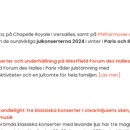
ka, på Chapelle Royale i Versailles, samt på
Philharmonie 
om de oundvikliga
julkonserterna 2024
i vinter i
Paris och I
serter och underhållning på Westfield Forum des Halles
 Forum des Halles i Paris råder julstämning med
aktiviteter och en jultomte för hela familjen.
[Läs mer]
dlelight: tre klassiska konserter i stearinljusets sken,
musik
erömda klassiska konserter med levande ljus har tre mag