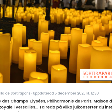
ella de Sortiraparis · Uppdaterad 5 december 2025 kl. 12:30
re des Champs-Elysées, Philharmonie de Paris, Maison 
yale i Versailles... Ta reda på vilka julkonserter du int