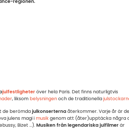
rance-regionen.
p
julfestligheter
över hela Paris. Det finns naturligtvis
nader
, liksom
belysningen
och de traditionella
julstockarn
att de berömda
julkonserterna
återkommer. Varje år är d
eva julens magi i
musik
genom att (åter)upptäcka några 
ussy, Bizet ...).
Musiken från legendariska julfilmer
är