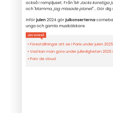
också i rampljuset. Från
"Mr Jacks konstiga j
och
"Mamma, jag missade planet
"... Gör di
Inför
julen
2024 gör
julkonserterna
comeback
unga och gamla musikälskare.
LÄS OCKSÅ
Föreställningar att se i Paris under julen 2025
Vad kan man göra under julledigheten 2025 i 
Parc de cloud