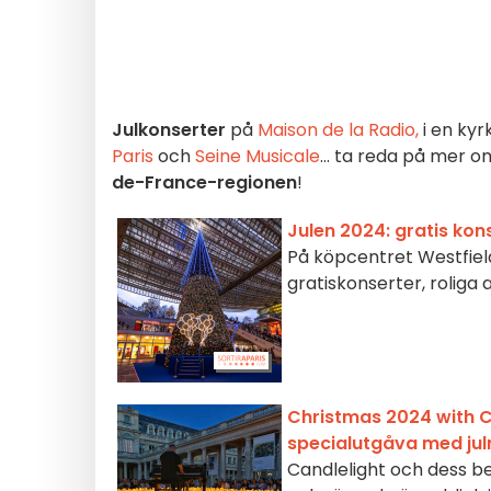
Julkonserter
på
Maison de la Radio,
i en kyr
Paris
och
Seine Musicale
... ta reda på mer 
de-France-regionen
!
Julen 2024: gratis kon
På köpcentret Westfield
gratiskonserter, roliga 
Christmas 2024 with Can
specialutgåva med jul
Candlelight och dess b