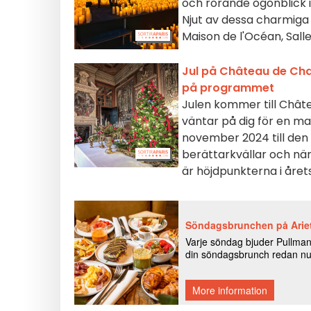
och rörande ögonblick i 
Njut av dessa charmiga 
Maison de l'Océan, Sall
Jul på Château de Chan
på programmet
Julen kommer till Châte
väntar på dig för en mag
november 2024 till den 5
berättarkvällar och närv
är höjdpunkterna i år