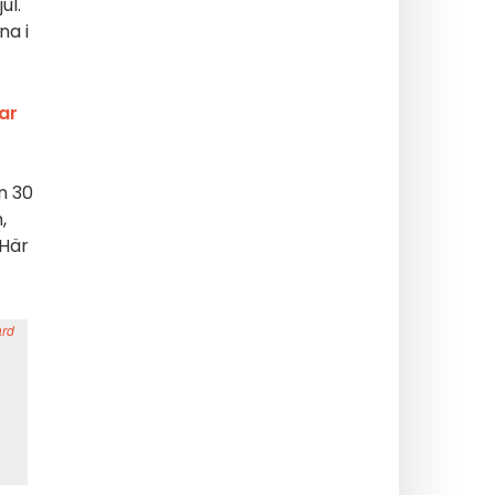
ul.
na i
ar
n 30
,
 Här