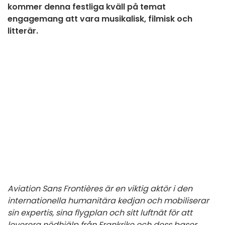
kommer denna festliga kväll på temat
engagemang att vara musikalisk, filmisk och
litterär.
Aviation Sans Frontières är en viktig aktör i den
internationella humanitära kedjan och mobiliserar
sin expertis, sina flygplan och sitt luftnät för att
leverera nödhjälp från Frankrike och dess baser