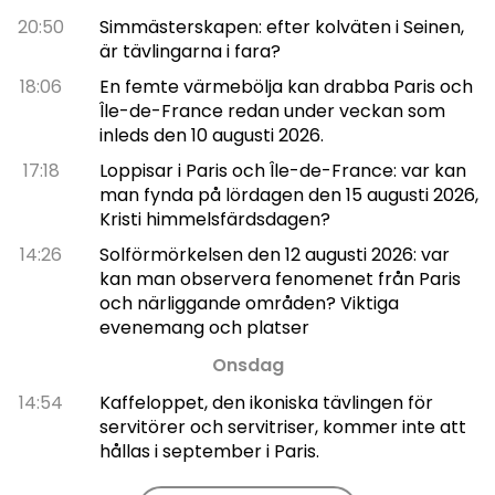
20:50
Simmästerskapen: efter kolväten i Seinen,
är tävlingarna i fara?
18:06
En femte värmebölja kan drabba Paris och
Île-de-France redan under veckan som
inleds den 10 augusti 2026.
17:18
Loppisar i Paris och Île-de-France: var kan
man fynda på lördagen den 15 augusti 2026,
Kristi himmelsfärdsdagen?
14:26
Solförmörkelsen den 12 augusti 2026: var
kan man observera fenomenet från Paris
och närliggande områden? Viktiga
evenemang och platser
Onsdag
14:54
Kaffeloppet, den ikoniska tävlingen för
servitörer och servitriser, kommer inte att
hållas i september i Paris.