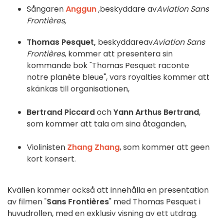
Sångaren
Anggun
,
beskyddare av
Aviation Sans
Frontières,
Thomas Pesquet,
beskyddare
av
Aviation Sans
Frontières
, kommer att presentera sin
kommande bok "Thomas Pesquet raconte
notre planète bleue", vars royalties kommer att
skänkas till organisationen
,
Bertrand Piccard
och
Yann Arthus Bertrand
,
som kommer att tala om sina åtaganden
,
Violinisten
Zhang Zhang
, som kommer att ge
en
kort konsert
.
Kvällen kommer också att innehålla en presentation
av
filmen "
Sans Frontières
" med Thomas Pesquet i
huvudrollen, med
en
exklusiv visning
av ett utdrag.