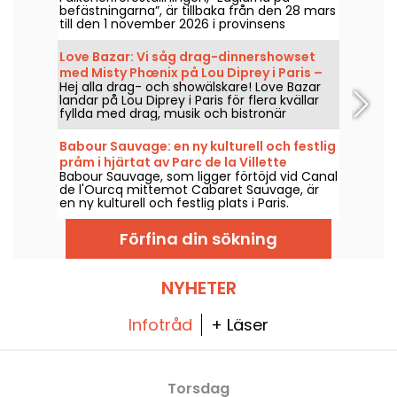
befästningarna”, är tillbaka från den 28 mars
till den 1 november 2026 i provinsens
stadsmurar. Upplev häpnadsväckande
rovfåglar i full harmoni med hästarna.
Love Bazar: Vi såg drag-dinnershowset
med Misty Phœnix på Lou Diprey i Paris –
Hej alla drag- och showälskare! Love Bazar
våra intryck
landar på Lou Diprey i Paris för flera kvällar
fyllda med drag, musik och bistronär
middag. Under showen codejar Misty
Phœnix, Azémylia och Jenny From The
Babour Sauvage: en ny kulturell och festlig
Blocnote, den 22, 23, 28 och 29 januari, samt
pråm i hjärtat av Parc de la Villette
den 20, 21, 25 och 26 februari — och från och
Babour Sauvage, som ligger förtöjd vid Canal
med mars 2026 varje torsdag och fredag
de l'Ourcq mittemot Cabaret Sauvage, är
kväll. En helt ny typ av show i ett intuitivt,
en ny kulturell och festlig plats i Paris.
scenlöst format som syftar till att skapa en
Konserter, DJ-set, kabaréer och komedi
nära kontakt mellan artister och publik. Vi
möts i en intim och eklektisk miljö.
var där och kan berätta allt!
Förfina din sökning
NYHETER
Infotråd
+ Läser
Torsdag