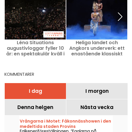
Léna Situations
Heliga landet och
augustivloggar fyller 10
Angkors underverk: ett
år: en spektakulär kväll i
enastående klassiskt
Bercy
kambodjanskt
balettstycke på 13:e Art i
Paris
KOMMENTARER
I dag
I morgon
Denna helgen
Nästa vecka
Vrångarna i Motet: Fåkonnässhowen i den
medeltida staden Provins
Falkeneriföreställningen, ”Eaglarna på