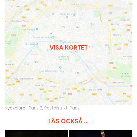
VISA KORTET
Nyckelord :
Paris 2
,
Postdistrikt
,
Paris
LÄS OCKSÅ ...