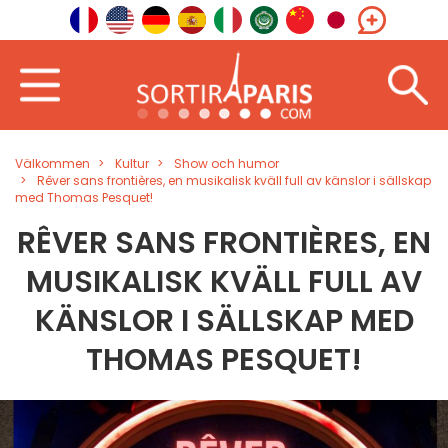
Välkommen
Kultur
Show och humor
Rêver sans frontières, en musikalisk kväll full av känslor i sällskap
med Thomas Pesquet!
RÊVER SANS FRONTIÈRES, EN
MUSIKALISK KVÄLL FULL AV
KÄNSLOR I SÄLLSKAP MED
THOMAS PESQUET!