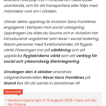
utomlands, och för att transportera eller följa med
människor runt om i världen.
Utöver detta uppdrag är Aviation Sans Frontières
engagerat i kampen mot social utslagning.
Uppdragen Les Ailes du Sourire och e-Aviation har
introducerat ungdomar som lever i social isolering,
liksom personer med funktionshinder, till flygets
värld. Föreningen tror på
utbildning
och att
upptäcka
flygteknikens värld
som ett
verktyg för
social och yrkesmässig återintegrering
.
Onsdagen den 4 oktober
anordnas
välgörenhetskvällen
Rêver Sans Frontières
på
Grand
Rex för att samla in donationer till
LÄS OCKSÅ
Veckans bästa tips 3–9 augusti 2026 i Paris och Île-
de-France