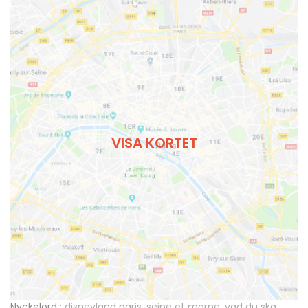
VISA KORTET
Nyckelord :
disneyland paris
,
seine et marne
,
vad du ska