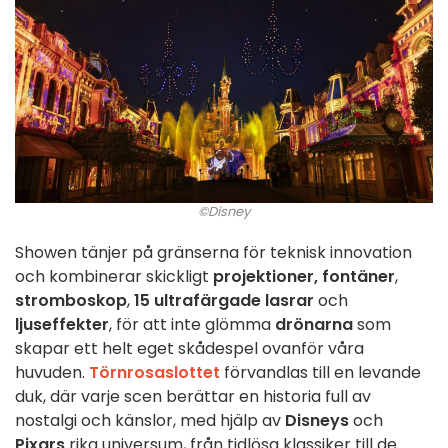
©Disney
Showen tänjer på gränserna för teknisk innovation
och kombinerar skickligt
projektioner, fontäner
,
stromboskop
,
15 ultrafärgade lasrar
och
ljuseffekter
, för att inte glömma
drönarna
som
skapar ett helt eget skådespel ovanför våra
huvuden.
Törnrosaslottet
förvandlas till en levande
duk, där varje scen berättar en historia full av
nostalgi och känslor, med hjälp av
Disneys
och
Pixars
rika universum, från tidlösa klassiker till de