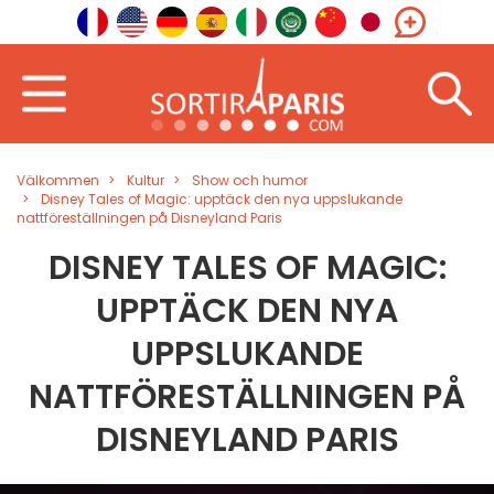
Välkommen
Kultur
Show och humor
Disney Tales of Magic: upptäck den nya uppslukande
nattföreställningen på Disneyland Paris
DISNEY TALES OF MAGIC:
UPPTÄCK DEN NYA
UPPSLUKANDE
NATTFÖRESTÄLLNINGEN PÅ
DISNEYLAND PARIS