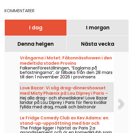
KOMMENTARER
I dag
I morgon
Denna helgen
Nästa vecka
Vrångarna i Motet: Fåkonnässhowen i den
medeltida staden Provins
Falkeneriföreställningen, ”Eaglarna på
befästningarna”, är tillbaka från den 28 mars
till den 1 november 2026 i provinsens
stadsmurar. Upplev häpnadsväckande
rovfåglar i full harmoni med hästarna.
Love Bazar: Vi såg drag-dinnershowset
med Misty Phœnix på Lou Diprey i Paris –
Hej alla drag- och showälskare! Love Bazar
våra intryck
landar på Lou Diprey i Paris för flera kvällar
fyllda med drag, musik och bistronär
middag. Under showen codejar Misty
Phœnix, Azémylia och Jenny From The
Le Fridge Comedy Club av Kev Adams: en
Blocnote, den 22, 23, 28 och 29 januari, samt
stand-up-uppsättning med bar och
den 20, 21, 25 och 26 februari — och från och
The Fridge ligger i hjärtat av Paris 2:a
restaurang i Paris, vår åsikt
med mars 2026 varje torsdag och fredag
arrondissement och är en komediklubb som