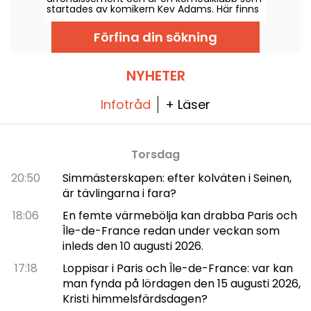
kväll. En helt ny typ av show i ett intuitivt,
startades av komikern Kev Adams. Här finns
scenlöst format som syftar till att skapa en
en stand-up-scen där nuvarande och
nära kontakt mellan artister och publik. Vi
framtida talanger delar scenen, samt en bar
var där och kan berätta allt!
Förfina din sökning
med kreativa cocktails och en restaurang.
NYHETER
Infotråd
+ Läser
Torsdag
20:50
Simmästerskapen: efter kolväten i Seinen,
är tävlingarna i fara?
18:06
En femte värmebölja kan drabba Paris och
Île-de-France redan under veckan som
inleds den 10 augusti 2026.
17:18
Loppisar i Paris och Île-de-France: var kan
man fynda på lördagen den 15 augusti 2026,
Kristi himmelsfärdsdagen?