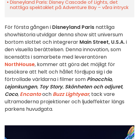
Disneyland Paris: Disney Cascade of Lights, det
nattliga spektaklet på Adventure Bay – våra intryck
För första gången i
Disneyland Paris
nattliga
showhistoria utvidgar denna show sitt universum
bortom slottet och integrerar
Main Street, U.S.A.
i
den visuella berättelsen. Denna innovation, som
iscensätts i samarbete med leverantören
NorthHouse
, kommer att göra det möjligt för
besökare att helt och hållet fördjupa sig i de
förtrollade världarna i filmer som
Pinocchio
,
Lejonkungen
,
Toy Story
,
Skönheten och odjuret
,
Coco
,
Encanto
och
Buzz Lightyear
, tack vare
ultramoderna projektioner och ljudeffekter längs
parkens huvudgata.