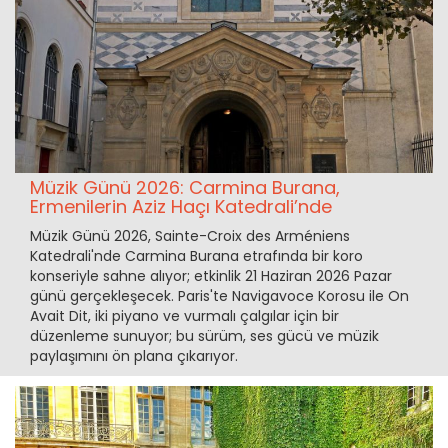
Müzik Günü 2026: Carmina Burana,
Ermenilerin Aziz Haçı Katedrali’nde
Müzik Günü 2026, Sainte-Croix des Arméniens
Katedrali'nde Carmina Burana etrafında bir koro
konseriyle sahne alıyor; etkinlik 21 Haziran 2026 Pazar
günü gerçekleşecek. Paris'te Navigavoce Korosu ile On
Avait Dit, iki piyano ve vurmalı çalgılar için bir
düzenleme sunuyor; bu sürüm, ses gücü ve müzik
paylaşımını ön plana çıkarıyor.