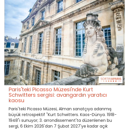
Paris'teki Picasso Müzesi'nde Kurt
Schwitters sergisi: avangardın yaratıcı
kaosu
Paris'teki Picasso Müzesi, Alman sanatçıya adanmış
büyük retrospektif "Kurt Schwitters. Kaos-Dünya. 1918-
1948"ı sunuyor; 3. arrondissement'ta düzenlenen bu
sergi, 6 Ekim 2026'dan 7 Şubat 2027'ye kadar açık