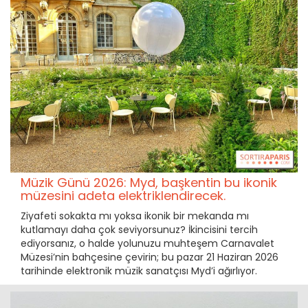
Müzik Günü 2026: Myd, başkentin bu ikonik
müzesini adeta elektriklendirecek.
Ziyafeti sokakta mı yoksa ikonik bir mekanda mı
kutlamayı daha çok seviyorsunuz? İkincisini tercih
ediyorsanız, o halde yolunuzu muhteşem Carnavalet
Müzesi’nin bahçesine çevirin; bu pazar 21 Haziran 2026
tarihinde elektronik müzik sanatçısı Myd’i ağırlıyor.