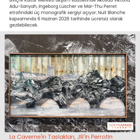
İsviçre Kültür Merkezi akşam saatlerinde Akosua Viktoria
Adu-Sanyah, Ingeborg Lüscher ve Mai-Thu Perret
etrafındaki üç monografik sergiyi açıyor; Nuit Blanche
kapsamında 6 Haziran 2026 tarihinde ücretsiz olarak
gezilebilecek.
La Caverne'in Taslakları, JR'in Perrotin