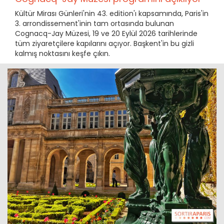
Kültür Mirası Günleri'nin 43. edition'ı kapsamında, Paris'in
3. arrondissement'inin tam ortasında bulunan
Cognacq-Jay Müzesi, 19 ve 20 Eylül 2026 tarihlerinde
tüm ziyaretçilere kapılarını açıyor. Başkent'in bu gizli
kalmış noktasını keşfe çıkın.