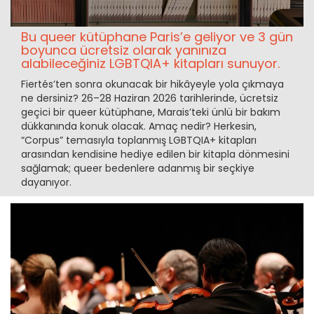
Bu queer kütüphane Paris’e geliyor ve 3 gün
boyunca ücretsiz olarak yanınıza
alabileceğiniz LGBTQIA+ kitapları sunuyor.
Fiertés’ten sonra okunacak bir hikâyeyle yola çıkmaya
ne dersiniz? 26–28 Haziran 2026 tarihlerinde, ücretsiz
geçici bir queer kütüphane, Marais’teki ünlü bir bakım
dükkanında konuk olacak. Amaç nedir? Herkesin,
“Corpus” temasıyla toplanmış LGBTQIA+ kitapları
arasından kendisine hediye edilen bir kitapla dönmesini
sağlamak; queer bedenlere adanmış bir seçkiye
dayanıyor.