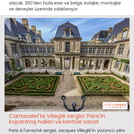
olacak. 300'den fazla eser ve belge, kolajlar, montajlar
ve deneyler üzerinde odaklanıyor.
Carnavalet'te Villeglé sergisi: Paris'in
koparılmış halleri ve kentsel sanat
Paris à l'arraché sergisi, Jacques Villeglé'in yüzüncü yılını