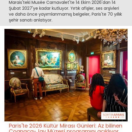
Marais'teki Musée Carnavalet'te 14 Ekim 2026'dan 14
Şubat 2027'ye kadar kutluyor. Yırtık afişler, ses arşivleri
ve daha önce yayımlanmamış belgeler, Paris'te 70 yıllık
şehir sanatı anlatıyor.
Paris'te 2026 Kültür Mirası Günleri: Az bilinen
Cognacq-Jay Müzesi programını açıklıyor