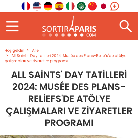
Hoş geldin
Aile
All Saints' Day tatilleri 2024: Musée des Plans-Reliefs'de atölye
çalışmaları ve ziyaretler programı
ALL SAINTS' DAY TATILLERI
2024: MUSÉE DES PLANS-
RELIEFS'DE ATÖLYE
ÇALIŞMALARI VE ZIYARETLER
PROGRAMI