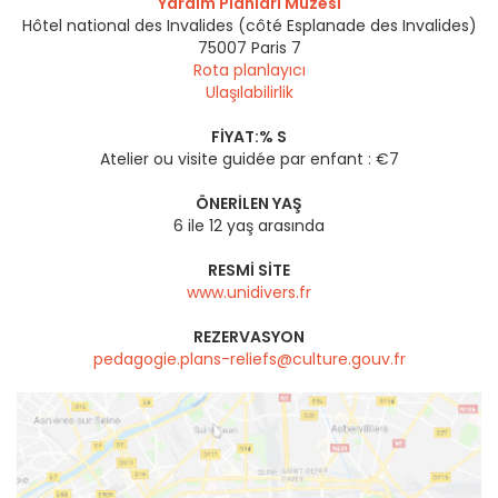
Yardım Planları Müzesi
Hôtel national des Invalides (côté Esplanade des Invalides)
75007
Paris 7
Rota planlayıcı
Ulaşılabilirlik
FIYAT:% S
Atelier ou visite guidée par enfant : €7
ÖNERILEN YAŞ
6 ile 12 yaş arasında
RESMI SITE
www.unidivers.fr
REZERVASYON
pedagogie.plans-reliefs@culture.gouv.fr