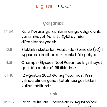
Bilgi teli
+ Okur
Çarşamba
14:54
Kafe Koşusu, garsonların simgelediği o ünlü
yarış nihayet Paris’te Eylül ayında
düzenlenmeyecek.
12:11
Elektrikli skuterlar: Hauts-de-Seine'de (92) 1
Ağustos'tan itibaren zorunlu hâle geliyor
11:31
Champs-Élysées Noel Pazarı bu kış nihayet
geri dönecek mi? Bildiklerimiz
01:48
12 Ağustos 2026 Güneş Tutulması: 1999
yılında alınan güneş tutulması gözlükleri
kullanılabilir mi?
Salı
09:56
Paris ve Île-de-France'da 12 Ağustos'taki