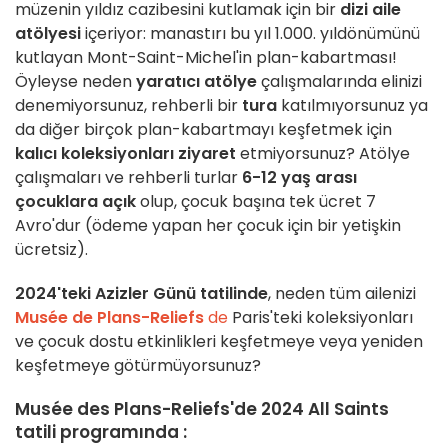
müzenin yıldız cazibesini kutlamak için bir
dizi aile
atölyesi
içeriyor: manastırı bu yıl 1.000. yıldönümünü
kutlayan Mont-Saint-Michel'in plan-kabartması!
Öyleyse neden
yaratıcı atölye
çalışmalarında elinizi
denemiyorsunuz, rehberli bir
tura
katılmıyorsunuz ya
da diğer birçok plan-kabartmayı keşfetmek için
kalıcı koleksiyonları ziyaret
etmiyorsunuz? Atölye
çalışmaları ve rehberli turlar
6-12 yaş arası
çocuklara açık
olup, çocuk başına tek ücret 7
Avro'dur (ödeme yapan her çocuk için bir yetişkin
ücretsiz).
2024'teki Azizler Günü tatilinde
, neden tüm ailenizi
Musée de Plans-Reliefs
de
Paris'teki koleksiyonları
ve çocuk dostu etkinlikleri keşfetmeye veya yeniden
keşfetmeye götürmüyorsunuz?
Musée des Plans-Reliefs'de 2024 All Saints
tatili programında :