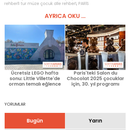
rehberli̇ tur müze çocuk ai̇le rehberi̇
,
PARİS
AYRICA OKU ...
Ücretsiz LEGO hafta
Paris'teki Salon du
sonu: Little Villette'de
Chocolat 2025 çocuklar
orman temalı eğlence
için, 30. yıl programı
dolu bir hafta sonu
YORUMLAR
Bugün
Yarın