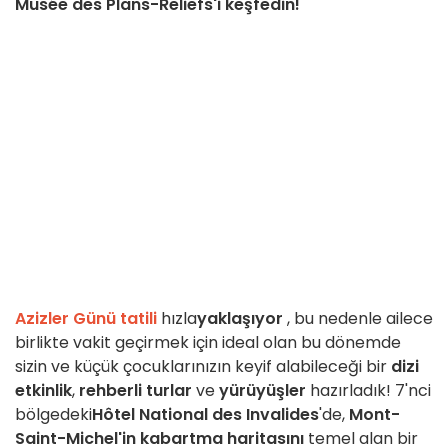
Musée des Plans-Reliefs'i keşfedin!
Azizler Günü tatili
hızla
yaklaşıyor
, bu nedenle ailece
birlikte vakit geçirmek için ideal olan bu dönemde
sizin ve küçük çocuklarınızın keyif alabileceği bir
dizi
etkinlik
,
rehberli turlar
ve
yürüyüşler
hazırladık! 7'nci
bölgedeki
Hôtel National des Invalides
'de,
Mont-
Saint-Michel'in kabartma haritasını
temel alan bir