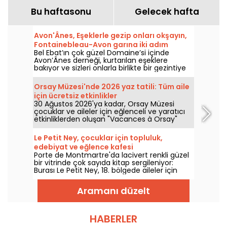
Bu haftasonu
Gelecek hafta
Avon'Ânes, Eşeklerle gezip onları okşayın,
Fontainebleau-Avon garına iki adım
Bel Ebat’ın çok güzel Domaine’si içinde
mesafede
Avon’Ânes derneği, kurtarılan eşeklere
bakıyor ve sizleri onlarla birlikte bir gezintiye
çıkmaya davet ediyor.
Orsay Müzesi'nde 2026 yaz tatili: Tüm aile
için ücretsiz etkinlikler
30 Ağustos 2026'ya kadar, Orsay Müzesi
çocuklar ve aileler için eğlenceli ve yaratıcı
etkinliklerden oluşan "Vacances à Orsay"
programını sunuyor. Müzenin balo salonunda
kurulu olan bu düzenleme, müze giriş bileti
Le Petit Ney, çocuklar için topluluk,
ibraz edildiğinde ücretsiz olarak erişilebiliyor.
edebiyat ve eğlence kafesi
Porte de Montmartre'da lacivert renkli güzel
bir vitrinde çok sayıda kitap sergileniyor:
Burası Le Petit Ney, 18. bölgede aileler için
atölyeler, bir kafe alanı, kitaplar ve hepsinden
önemlisi küçükler için bir alan sunan bir
Aramanı düzelt
topluluk kafesi.
HABERLER