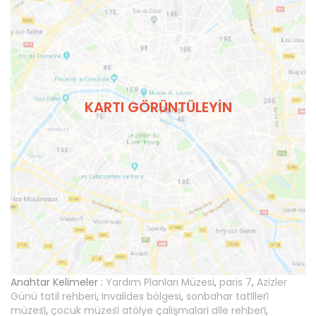
KARTI GÖRÜNTÜLEYIN
Anahtar Kelimeler :
Yardım Planları Müzesi
,
paris 7
,
Azizler
Günü tatil rehberi
,
Invalides bölgesi
,
sonbahar tati̇lleri̇
müzesi̇
,
çocuk müzesi̇ atölye çalişmalari ai̇le rehberi̇
,