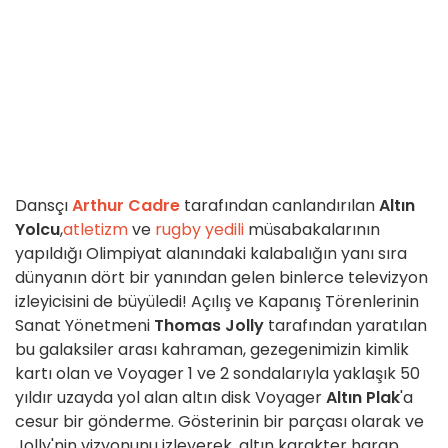
Dansçı
Arthur Cadre
tarafından canlandırılan
Altın
Yolcu
,
atletizm
ve
rugby yedili
müsabakalarının
yapıldığı Olimpiyat alanındaki kalabalığın yanı sıra
dünyanın dört bir yanından gelen binlerce televizyon
izleyicisini de büyüledi! Açılış ve Kapanış Törenlerinin
Sanat Yönetmeni
Thomas Jolly
tarafından yaratılan
bu galaksiler arası kahraman, gezegenimizin kimlik
kartı olan ve Voyager 1 ve 2 sondalarıyla yaklaşık 50
yıldır uzayda yol alan altın disk Voyager
Altın Plak
'a
cesur bir gönderme. Gösterinin bir parçası olarak ve
Jolly'nin vizyonunu izleyerek, altın karakter harap