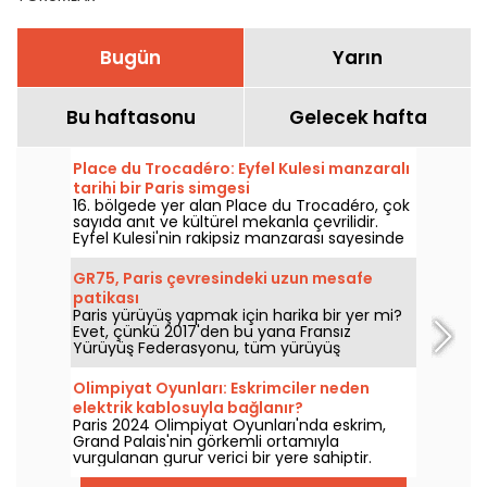
Bugün
Yarın
Bu haftasonu
Gelecek hafta
Place du Trocadéro: Eyfel Kulesi manzaralı
tarihi bir Paris simgesi
16. bölgede yer alan Place du Trocadéro, çok
sayıda anıt ve kültürel mekanla çevrilidir.
Eyfel Kulesi'nin rakipsiz manzarası sayesinde
hem turistlerin hem de hayat boyu
Parislilerin ilgisini çekmektedir.
GR75, Paris çevresindeki uzun mesafe
patikası
Paris yürüyüş yapmak için harika bir yer mi?
Evet, çünkü 2017'den bu yana Fransız
Yürüyüş Federasyonu, tüm yürüyüş
meraklıları için Paris çevresinde tamamen
tabelalı bir parkur açtı.
Olimpiyat Oyunları: Eskrimciler neden
elektrik kablosuyla bağlanır?
Paris 2024 Olimpiyat Oyunları'nda eskrim,
Grand Palais'nin görkemli ortamıyla
vurgulanan gurur verici bir yere sahiptir.
Eskrimcilerin neden elektrik kablolarıyla bağlı