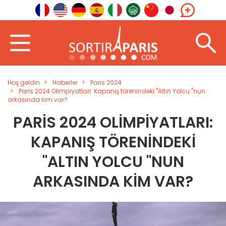
Hoş geldin
Haberler
Paris 2024
Paris 2024 Olimpiyatları: Kapanış törenindeki "Altın Yolcu "nun
arkasında kim var?
PARIS 2024 OLIMPIYATLARI:
KAPANIŞ TÖRENINDEKI
"ALTIN YOLCU "NUN
ARKASINDA KIM VAR?