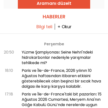
olduğunu merak ediyorsanız, iyi haber şu ki
Aramanı düzelt
size her şeyi açıklayabiliriz!
HABERLER
Bilgi teli
+ Okur
Perşembe
20:50
Yüzme Şampiyonası: Seine Nehri'ndeki
hidrokarbonlar nedeniyle yarışmalar
tehlikede mi?
18:10
Paris ve Île-de-France, 2026 yılının 10
Ağustos haftasından itibaren etkisini
gösterebilecek olan beşinci bir sıcak hava
dalgası ile karşı karşıya kalabilir.
17:18
Paris ve Île-de-France'taki bit pazarları: 15
Ağustos 2026 Cumartesi, Meryem Ana'nın
Göğe Kabulü Günü’nde nerelerde uygun