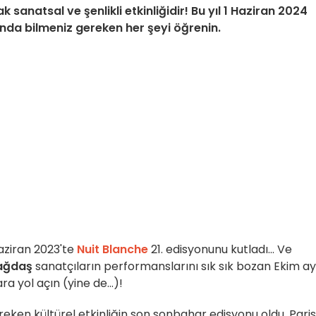
k sanatsal ve şenlikli etkinliğidir! Bu yıl 1 Haziran 2024
ında bilmeniz gereken her şeyi öğrenin.
aziran 2023'te
Nuit Blanche
21. edisyonunu kutladı... Ve
ağdaş
sanatçıların performanslarını sık sık bozan Ekim ay
 yol açın (yine de...)!
eken kültürel etkinliğin son sonbahar edisyonu oldu. Paris