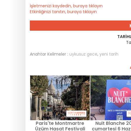
İşletmenizi kaydedin, buraya tıklayın
Etkinliğinizi tanıtın, buraya tıklayın
TARIHL
Ta
Anahtar Kelimeler :
uykusuz gece
,
yeni tarih
Paris'te Montmartre
Nuit Blanche 2
Üzüm Hasat Festivali
cumartesi 6 Haz