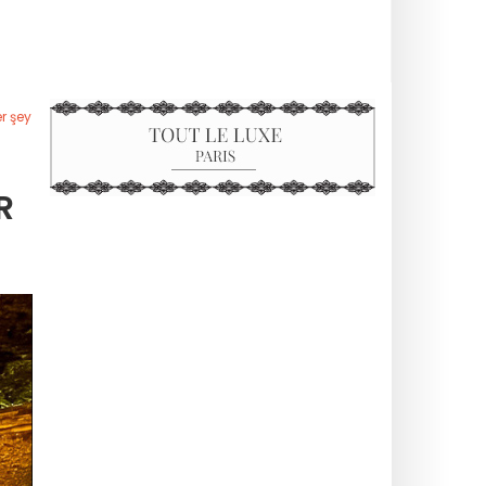
r şey
R