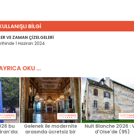
KULLANIŞLI BILGI
ER VE ZAMAN ÇIZELGELERI
rihinde 1 Haziran 2024
AYRICA OKU ...
026 bu
Gelenek ile modernite
Nuit Blanche 2026 : 
iran'da:
arasında ücretsiz bir
d'Oise'de (95)