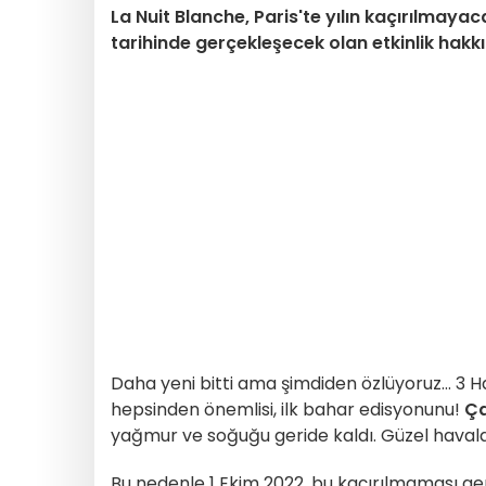
La Nuit Blanche, Paris'te yılın kaçırılmayaca
tarihinde gerçekleşecek olan etkinlik hakk
Daha yeni bitti ama şimdiden özlüyoruz... 3 H
hepsinden önemlisi, ilk bahar edisyonunu!
Ç
yağmur ve soğuğu geride kaldı. Güzel havalara
Bu nedenle 1 Ekim 2022, bu kaçırılmaması ger