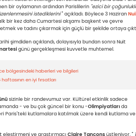
en bir oylamanın ardından Parislilerin
"ezici bir çoğunlukl
zenlenmesini istediklerini
" açıkladı. Böylece 3 Haziran
Nui
Halk bir kez daha Cumartesi akşamı başkent ve çevre
etmek ve tadını çıkarmak için güçlü bir şekilde ortaya çıkt
rihi şimdiden açıklandı, dolayısıyla bundan sonra Nuit
martesi
günü gerçekleşmesi kuvvetle muhtemel.
e bölgesindeki haberleri ve bilgileri
aftasının en iyi fırsatları
ünü
sizinle bir randevumuz var. Kültürel etkinlik sadece
 zamanda - ve bu çok güncel bir konu -
Olimpiyatları
da
eri Paris'teki kutlamalara katılmak üzere kendi kutlama ve
at eleştirmeni ve araştırmacı
Claire Tancons
üstleniyor. "
1