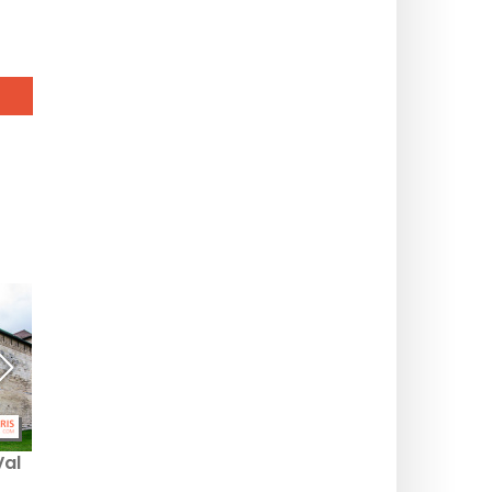
Val
Nuit Blanche 2026:
Nuit Blanche 2026 Paris
Seine-et-Marne’deki
ve İle-de-France’da: