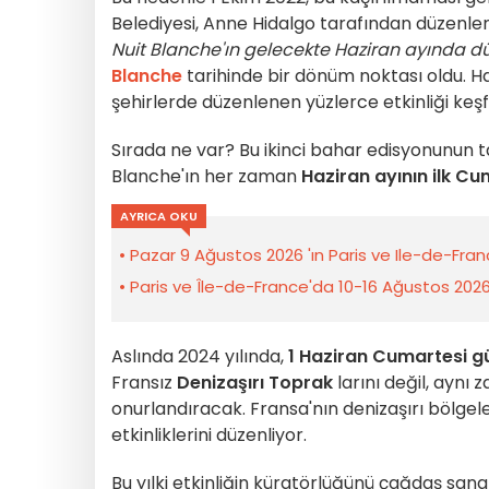
Belediyesi, Anne Hidalgo tarafından düzenlen
Nuit Blanche'ın gelecekte Haziran ayında dü
Blanche
tarihinde bir dönüm noktası oldu. 
şehirlerde düzenlenen yüzlerce etkinliği keşf
Sırada ne var? Bu ikinci bahar edisyonunun ta
Blanche'ın her zaman
Haziran ayının ilk Cu
AYRICA OKU
Pazar 9 Ağustos 2026 'ın Paris ve Ile-de-Franc
Paris ve Île-de-France'da 10-16 Ağustos 2026 h
Aslında 2024 yılında,
1 Haziran Cumartesi g
Fransız
Denizaşırı Toprak
larını değil, aynı
onurlandıracak. Fransa'nın denizaşırı bölgel
etkinliklerini düzenliyor.
Bu yılki etkinliğin küratörlüğünü çağdaş san