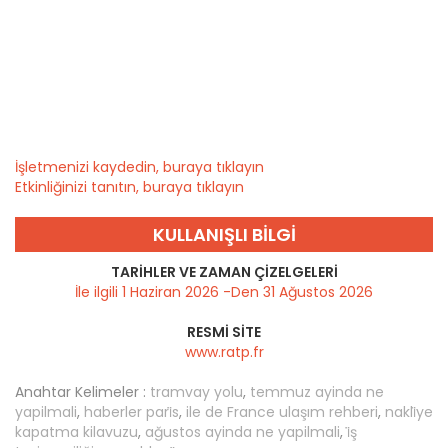
İşletmenizi kaydedin, buraya tıklayın
Etkinliğinizi tanıtın, buraya tıklayın
KULLANIŞLI BILGI
TARIHLER VE ZAMAN ÇIZELGELERI
İle ilgili 1 Haziran 2026 -Den 31 Ağustos 2026
RESMI SITE
www.ratp.fr
Anahtar Kelimeler :
tramvay yolu
,
temmuz ayinda ne
yapilmali
,
haberler pari̇s
,
ile de France ulaşım rehberi
,
nakli̇ye
kapatma kilavuzu
,
ağustos ayinda ne yapilmali
,
i̇ş