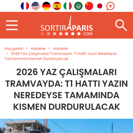
Hoş geldin
Haberler
Haberler
2026 Yaz Çalışmaları Tramvayda: T1 Hattı Yazın Neredeyse
Tamamında Kısmen Durdurulacak
2026 YAZ ÇALIŞMALARI
TRAMVAYDA: T1 HATTI YAZIN
NEREDEYSE TAMAMINDA
KISMEN DURDURULACAK