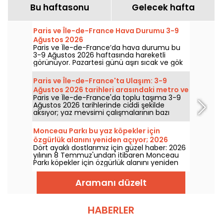
Bu haftasonu
Gelecek hafta
Paris ve Île-de-France Hava Durumu 3-9
Ağustos 2026
Paris ve Île-de-France’da hava durumu bu
3-9 Ağustos 2026 haftasında hareketli
görünüyor. Pazartesi günü aşırı sıcak ve gök
gürültülü yağış riskiyle başlayan hafta,
sıcaklıkları kademeli olarak düşürecek; hafta
Paris ve Île-de-France'ta Ulaşım: 3-9
sonunda ise daha sıcak ve güneşli bir hava
Ağustos 2026 tarihleri arasındaki metro ve
geri gelecek.
Paris ve Île-de-France'da toplu taşıma 3-9
RER kesintileri
Ağustos 2026 tarihlerinde ciddi şekilde
aksıyor; yaz mevsimi çalışmalarının bazı
hatları ağır biçimde etkilediği belirtiliyor, RATP
ve SNCF'e göre.
Monceau Parkı bu yaz köpekler için
özgürlük alanını yeniden açıyor; 2026
Dört ayaklı dostlarımız için güzel haber: 2026
Ekimine kadar açık kalacak.
yılının 8 Temmuz'undan itibaren Monceau
Parkı köpekler için özgürlük alanını yeniden
hizmete açıyor. Bu 2.000 m²’lik kapalı alan
gün boyu erişime açık olacak ve bir köpek
Aramanı düzelt
eğitmeninin gözetiminde.
HABERLER