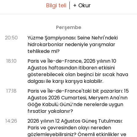
Bilgi teli
+ Okur
Perşembe
20:50
Yüzme Şampiyonası: Seine Nehri'ndeki
hidrokarbonlar nedeniyle yarışmalar
tehlikede mi?
18:10
Paris ve Île-de-France, 2026 yılının 10
Ağustos haftasından itibaren etkisini
gösterebilecek olan beşinci bir sıcak hava
dalgası ile karşı karşıya kalabilir.
17:18
Paris ve Île-de-France'taki bit pazarları: 15
Ağustos 2026 Cumartesi, Meryem Ana'nın
Göğe Kabulü Günü’nde nerelerde uygun
fırsatlar yakalanır?
14:26
2026 yılının 12 Ağustos Güneş Tutulması:
Paris ve çevresinden olayı nereden
gözlemleyebilirsiniz? Önemli etkinlikler ve