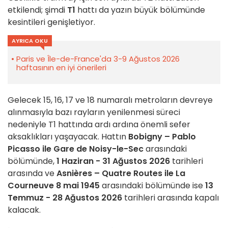
etkilendi; şimdi
T1
hattı da yazın büyük bölümünde
kesintileri genişletiyor.
AYRICA OKU
Paris ve Île-de-France'da 3-9 Ağustos 2026
haftasının en iyi önerileri
Gelecek 15, 16, 17 ve 18 numaralı metroların devreye
alınmasıyla bazı rayların yenilenmesi süreci
nedeniyle T1 hattında ardı ardına önemli sefer
aksaklıkları yaşayacak. Hattın
Bobigny – Pablo
Picasso ile Gare de Noisy-le-Sec
arasındaki
bölümünde,
1 Haziran - 31 Ağustos 2026
tarihleri
arasında ve
Asnières – Quatre Routes ile La
Courneuve 8 mai 1945
arasındaki bölümünde ise
13
Temmuz - 28 Ağustos 2026
tarihleri arasında kapalı
kalacak.