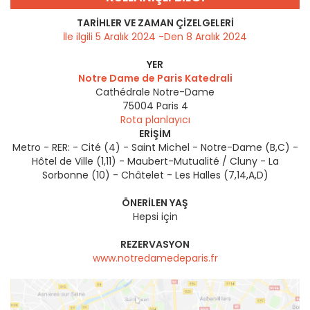
TARIHLER VE ZAMAN ÇIZELGELERI
İle ilgili 5 Aralık 2024 -Den 8 Aralık 2024
YER
Notre Dame de Paris Katedrali
Cathédrale Notre-Dame
75004
Paris 4
Rota planlayıcı
ERIŞIM
Metro - RER: - Cité (4) - Saint Michel - Notre-Dame (B,C) -
Hôtel de Ville (1,11) - Maubert-Mutualité / Cluny - La
Sorbonne (10) - Châtelet - Les Halles (7,14,A,D)
ÖNERILEN YAŞ
Hepsi için
REZERVASYON
www.notredamedeparis.fr