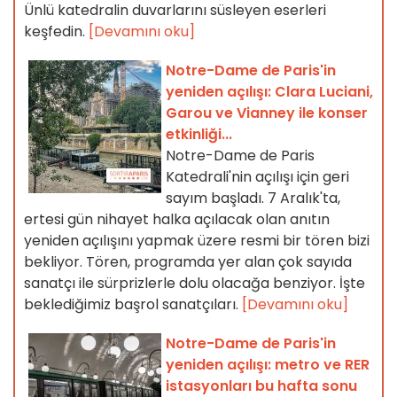
Ünlü katedralin duvarlarını süsleyen eserleri
keşfedin.
[Devamını oku]
Notre-Dame de Paris'in
yeniden açılışı: Clara Luciani,
Garou ve Vianney ile konser
etkinliği...
Notre-Dame de Paris
Katedrali'nin açılışı için geri
sayım başladı. 7 Aralık'ta,
ertesi gün nihayet halka açılacak olan anıtın
yeniden açılışını yapmak üzere resmi bir tören bizi
bekliyor. Tören, programda yer alan çok sayıda
sanatçı ile sürprizlerle dolu olacağa benziyor. İşte
beklediğimiz başrol sanatçıları.
[Devamını oku]
Notre-Dame de Paris'in
yeniden açılışı: metro ve RER
istasyonları bu hafta sonu