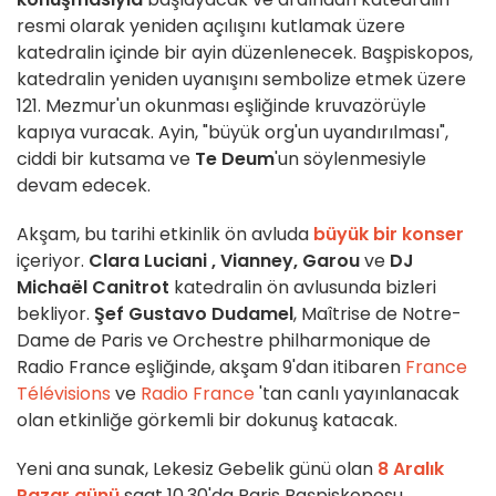
resmi olarak yeniden açılışını kutlamak üzere
katedralin içinde bir ayin düzenlenecek. Başpiskopos,
katedralin yeniden uyanışını sembolize etmek üzere
121. Mezmur'un okunması eşliğinde kruvazörüyle
kapıya vuracak. Ayin, "büyük org'un uyandırılması",
ciddi bir kutsama ve
Te Deum
'un söylenmesiyle
devam edecek.
Akşam, bu tarihi etkinlik ön avluda
büyük bir konser
içeriyor.
Clara Luciani
, Vianney,
Garou
ve
DJ
Michaël Canitrot
katedralin ön avlusunda bizleri
bekliyor.
Şef Gustavo Dudamel
, Maîtrise de Notre-
Dame de Paris ve Orchestre philharmonique de
Radio France eşliğinde, akşam 9'dan itibaren
France
Télévisions
ve
Radio France
'tan canlı yayınlanacak
olan etkinliğe görkemli bir dokunuş katacak.
Yeni ana sunak, Lekesiz Gebelik günü olan
8 Aralık
Pazar günü
saat 10.30'da Paris Başpiskoposu