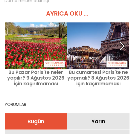
Dame rehber etkinliği
AYRICA OKU ...
Bu Pazar Paris'te neler
Bu cumartesi Paris'te ne
yapılır? 9 Ağustos 2026
yapmalı? 8 Ağustos 2026
F
için kaçırılmaması
için kaçırılmaması
n
gereken etkinlikler
gereken etkinlikler
YORUMLAR
Bugün
Yarın