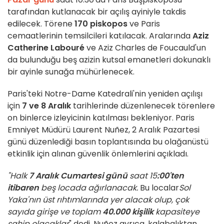
tarafından kutlanacak bir açılış ayiniyle takdis
edilecek. Törene
170 piskopos
ve Paris
cemaatlerinin temsilcileri katılacak. Aralarında
Aziz
Catherine Labouré
ve Aziz Charles de Foucauld'un
da bulunduğu beş azizin kutsal emanetleri dokunaklı
bir ayinle sunağa mühürlenecek.
Paris'teki Notre-Dame Katedrali'nin yeniden açılışı
için
7 ve 8 Aralık
tarihlerinde düzenlenecek törenlere
on binlerce izleyicinin katılması bekleniyor. Paris
Emniyet Müdürü Laurent Nuñez, 2 Aralık Pazartesi
günü düzenlediği basın toplantısında bu olağanüstü
etkinlik için alınan güvenlik önlemlerini açıkladı.
"Halk
7 Aralık Cumartesi günü
saat 15
:00'ten
itibaren
beş locada ağırlanacak.
Bu localar
Sol
Yaka'nın üst rıhtımlarında yer alacak olup, çok
sayıda girişe ve toplam
40.000 kişilik
kapasiteye
sahip olacaklar
" dedi. Nuñez ayrıca, kalabalıktan