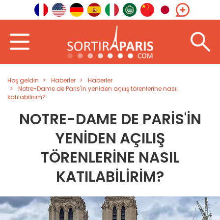
Hoş geldin
Haberler
Haberler
Notre-Dame de Paris'in yeniden açılış törenlerine nasıl
katılabilirim?
NOTRE-DAME DE PARIS'IN
YENIDEN AÇILIŞ
TÖRENLERINE NASIL
KATILABILIRIM?