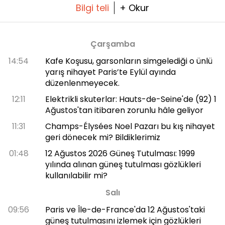
Bilgi teli
+ Okur
Çarşamba
14:54
Kafe Koşusu, garsonların simgelediği o ünlü
yarış nihayet Paris’te Eylül ayında
düzenlenmeyecek.
12:11
Elektrikli skuterlar: Hauts-de-Seine'de (92) 1
Ağustos'tan itibaren zorunlu hâle geliyor
11:31
Champs-Élysées Noel Pazarı bu kış nihayet
geri dönecek mi? Bildiklerimiz
01:48
12 Ağustos 2026 Güneş Tutulması: 1999
yılında alınan güneş tutulması gözlükleri
kullanılabilir mi?
Salı
09:56
Paris ve Île-de-France'da 12 Ağustos'taki
güneş tutulmasını izlemek için gözlükleri