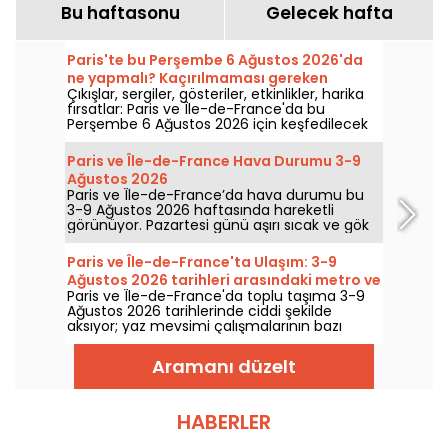
Bu haftasonu
Gelecek hafta
Paris'te bu Perşembe 6 Ağustos 2026'da
ne yapmalı? Kaçırılmaması gereken
Çıkışlar, sergiler, gösteriler, etkinlikler, harika
etkinlikler.
fırsatlar: Paris ve Île-de-France'da bu
Perşembe 6 Ağustos 2026 için keşfedilecek
fikirler şöyle.
Paris ve Île-de-France Hava Durumu 3-9
Ağustos 2026
Paris ve Île-de-France’da hava durumu bu
3-9 Ağustos 2026 haftasında hareketli
görünüyor. Pazartesi günü aşırı sıcak ve gök
gürültülü yağış riskiyle başlayan hafta,
sıcaklıkları kademeli olarak düşürecek; hafta
Paris ve Île-de-France'ta Ulaşım: 3-9
sonunda ise daha sıcak ve güneşli bir hava
Ağustos 2026 tarihleri arasındaki metro ve
geri gelecek.
Paris ve Île-de-France'da toplu taşıma 3-9
RER kesintileri
Ağustos 2026 tarihlerinde ciddi şekilde
aksıyor; yaz mevsimi çalışmalarının bazı
hatları ağır biçimde etkilediği belirtiliyor, RATP
ve SNCF'e göre.
Aramanı düzelt
HABERLER