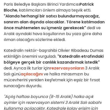
Paris Belediye Başkanı Birinci Yardımcısı
Patrick
Bloche
, katılımcıları önlem almaya teşvik etti.
"Alanda herhangi bir satıcı bulundurmayacağız,
sanırım alan dışında olacaklar. Törene katılmadan
önce muhtemelen su içmeniz gerekecek"
dedi ve
Aralık ayındaki hava koşullarının bu yaza göre daha
ılıman olacağını sözlerine ekledi.
Katedralin rektör-başrahibi Olivier Ribadeau Dumas
etkinliğin önemini vurguladı.
"Katedralin etrafındaki
bölgeye gerçek bir canlılık kazandırmak istedik"
dedi. Ayrıca ilk turlar için
rezervasyonların
3 Aralık
Salı günü
açılacağını
ve halka mirasımızın bu
mücevherini yeniden keşfetmek için eşsiz bir fırsat
sunacağını duyurdu.
"Açılış haftası boyunca (8-15 Aralık) halka açık
ayinler için rezervasyon sistemi 3 Aralık Salı sabahı
kullanıma açılacaktır.
Katedrale kolay erişim için