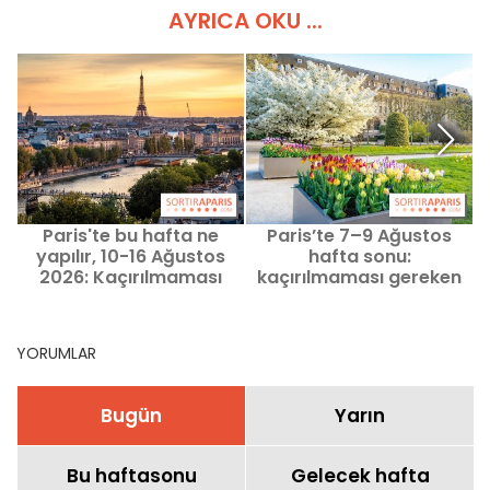
AYRICA OKU ...
Paris'te bu hafta ne
Paris’te 7–9 Ağustos
yapılır, 10-16 Ağustos
hafta sonu:
2026: Kaçırılmaması
kaçırılmaması gereken
gereken etkinlikler
etkinlikler programı
YORUMLAR
Bugün
Yarın
Bu haftasonu
Gelecek hafta