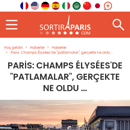
Hoş geldin
Haberler
Haberler
Paris: Champs Élysées'de "patlamalar", gerçekte ne oldu ...
PARIS: CHAMPS ÉLYSÉES'DE
"PATLAMALAR", GERÇEKTE
NE OLDU ...