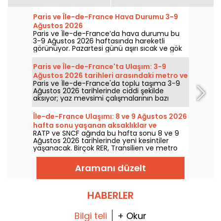
Paris ve Île-de-France Hava Durumu 3-9
Ağustos 2026
Paris ve Île-de-France’da hava durumu bu
3-9 Ağustos 2026 haftasında hareketli
görünüyor. Pazartesi günü aşırı sıcak ve gök
gürültülü yağış riskiyle başlayan hafta,
sıcaklıkları kademeli olarak düşürecek; hafta
Paris ve Île-de-France'ta Ulaşım: 3-9
sonunda ise daha sıcak ve güneşli bir hava
Ağustos 2026 tarihleri arasındaki metro ve
geri gelecek.
Paris ve Île-de-France'da toplu taşıma 3-9
RER kesintileri
Ağustos 2026 tarihlerinde ciddi şekilde
aksıyor; yaz mevsimi çalışmalarının bazı
hatları ağır biçimde etkilediği belirtiliyor, RATP
ve SNCF'e göre.
Île-de-France Ulaşımı: 8 ve 9 Ağustos 2026
hafta sonu yaşanan aksaklıklar ve
RATP ve SNCF ağında bu hafta sonu 8 ve 9
çalışmalar
Ağustos 2026 tarihlerinde yeni kesintiler
yaşanacak. Birçok RER, Transilien ve metro
hattı çalışma ve kesintilerden etkilenecek;
seyahatinizi önceden planlamanıza yardımcı
Aramanı düzelt
olmak için her şeyi sizlerle paylaşıyoruz.
HABERLER
Bilgi teli
+ Okur