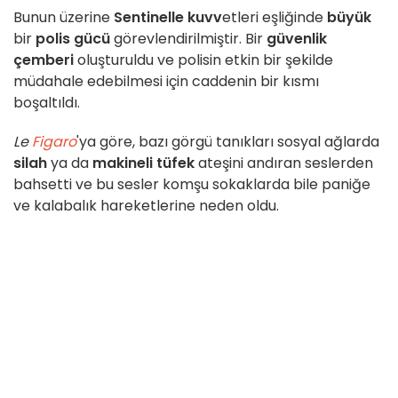
Bunun üzerine
Sentinelle kuvv
etleri eşliğinde
büyük
bir
polis gücü
görevlendirilmiştir. Bir
güvenlik
çemberi
oluşturuldu ve polisin etkin bir şekilde
müdahale edebilmesi için caddenin bir kısmı
boşaltıldı.
Le
Figaro
'ya göre, bazı görgü tanıkları sosyal ağlarda
silah
ya da
makineli tüfek
ateşini andıran seslerden
bahsetti ve bu sesler komşu sokaklarda bile paniğe
ve kalabalık hareketlerine neden oldu.