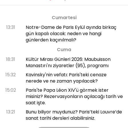
Cumartesi
13:31
Notre-Dame de Paris Eylül ayında birkaç
gün kapalı olacak: neden ve hangi
günlerden kaçınılmalı?
Cuma
18:31
Kültür Mirası Günleri 2026: Maubuisson
Manastırı'nı ziyaretler (95), programı
15:32
Kavinsky'nin vefatı: Paris'teki cenaze
nerede ve ne zaman yapılacak?
15:02
Paris'te Papa Léon XIV'ü görmek ister
misiniz? Rezervasyonların açılacağı tarih ve
saat işte.
13:21
Bunu biliyor muydunuz? Paris’teki Louvre’de
sanat tarihi dersleri alabilirsiniz.