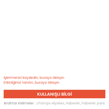
İşletmenizi kaydedin, buraya tıklayın
Etkinliğinizi tanıtın, buraya tıklayın
KULLANIŞLI BILGI
Anahtar Kelimeler :
champs elysées
,
Haberler
,
haberler pari̇s