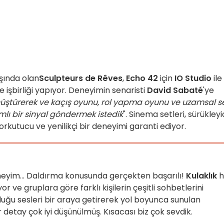
şında olan
Sculpteurs de Rêves
,
Echo 42
için
IO Studio
ile
 işbirliği yapıyor. Deneyimin senaristi
David Sabaté
'ye
dönüştürerek ve kaçış oyunu, rol yapma oyunu ve uzamsal s
mlı bir sinyal göndermek istedik
". Sinema setleri, sürükleyi
rkutucu ve yenilikçi bir deneyimi garanti ediyor.
 deneyim... Daldırma konusunda gerçekten başarılı!
Kulaklık
h
r ve gruplara göre farklı kişilerin çeşitli sohbetlerini
ğu sesleri bir araya getirerek yol boyunca sunulan
 detay çok iyi düşünülmüş. Kısacası biz çok sevdik.