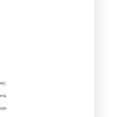
ici
era,
ayan