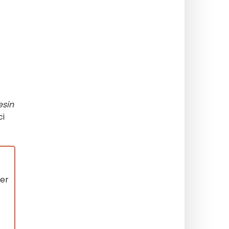
esin
ci
er