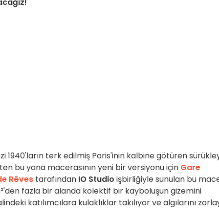
tacağız!
 1940'ların terk edilmiş Paris'inin kalbine götüren sürükley
'ten bu yana macerasının yeni bir versiyonu için
Gare
de Rêves
tarafından
IO Studio
işbirliğiyle sunulan bu mac
²'den fazla bir alanda kolektif bir kayboluşun gizemini
indeki katılımcılara kulaklıklar takılıyor ve algılarını zorl