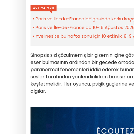
AYRICA OKU
Paris ve Ile-de-France bölgesinde korku kaçış
Paris ve Île-de-France'da 10-16 Ağustos 2026 h
Yvelines'te bu hafta sonu için 10 etkinlik, 8-9
Sinopsis sizi çözülmemiş bir gizemin içine götü
eser bulmasının ardından bir gecede ortadan 
paranormal fenomenleri iddia ederek bunama
sesler tarafından yönlendirilirken bu ıssız ara
keşfetmelidir. Her oyuncu, psişik güçlerine v
algılar.