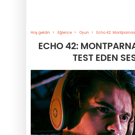
Hoş geldin
Eğlence
Oyun
Echo 42: Montparnasse
ECHO 42: MONTPARNAS
TEST EDEN SES