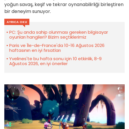
yoğun savaş, keşif ve tekrar oynanabilirliği birleştiren
bir deneyim sunuyor.
AYRICA OKU
PC: Şu anda sahip olunması gereken bilgisayar
oyunları hangileri? Bizim seçtiklerimiz
Paris ve Île-de-France'da 10-16 Ağustos 2026
haftasının en iyi fırsatları
Yvelines'te bu hafta sonu için 10 etkinlik, 8-9
Ağustos 2026, en iyi öneriler