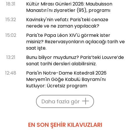
18:31
Kültür Mirası Günleri 2026: Maubuisson
Manastırı'nı ziyaretler (95), programı
15:32
Kavinsky'nin vefatı: Paris'teki cenaze
nerede ve ne zaman yapılacak?
15:02
Paris'te Papa Léon XIV'ü görmek ister
misiniz? Rezervasyonların açılacağı tarih ve
saat işte.
13:21
Bunu biliyor muydunuz? Paris’teki Louvre’de
sanat tarihi dersleri alabilirsiniz.
12:48
Paris'in Notre-Dame Katedrali 2026
Meryem'in Göğe Kabulü Bayramı'nı
kutluyor: Ücretsiz program
Daha fazla gör
EN SON ŞEHIR KILAVUZLARI