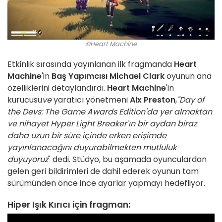
©Heart Machine
Etkinlik sırasında yayınlanan ilk fragmanda
Heart
Machine
'in
Baş Yapımcısı
Michael Clark
oyunun ana
özelliklerini detaylandırdı.
Heart Machine
'in
kurucusu
ve
yaratıcı yönetmeni
Alx Preston
,
"Day of
the Devs: The Game Awards Edition'da yer almaktan
ve nihayet Hyper Light Breaker'ın bir aydan biraz
daha uzun bir süre içinde erken erişimde
yayınlanacağını duyurabilmekten mutluluk
duyuyoruz
" dedi. Stüdyo, bu aşamada oyunculardan
gelen geri bildirimleri de dahil ederek oyunun tam
sürümünden önce ince ayarlar yapmayı hedefliyor.
Hiper Işık Kırıcı için fragman: