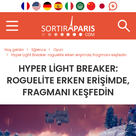
Hoş geldin
Eğlence
Oyun
Hyper Light Breaker: roguelite erken erişimde, fragmanı keşfedin
HYPER LIGHT BREAKER:
ROGUELITE ERKEN ERIŞIMDE,
FRAGMANI KEŞFEDIN