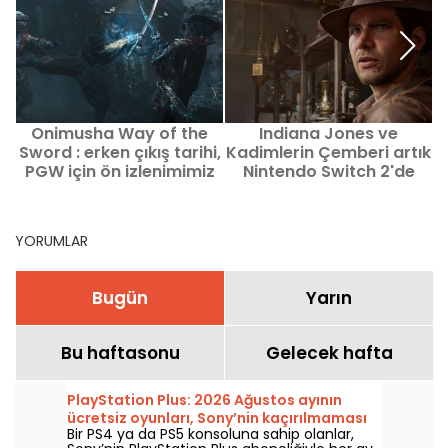
Onimusha Way of the
Indiana Jones ve
Sword : erken çıkış tarihi,
Kadimlerin Çemberi artık
PGW için ön izlenimimiz
Nintendo Switch 2'de
mevcut
YORUMLAR
Bugün
Yarın
Bu haftasonu
Gelecek hafta
PlayStation Plus: 2026 Ağustos ayının
ücretsiz oyunları, Sony’nin kaçırılmaması
Bir PS4 ya da PS5 konsoluna sahip olanlar,
gereken hediyeleri