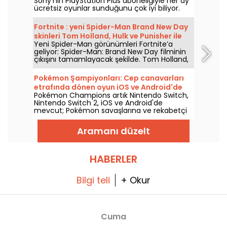
Sony’nin PlayStation Plus aboneliğiyle her ay
ücretsiz oyunlar sunduğunu çok iyi biliyor.
Peki Ağustos 2026’da hangi oyunlar ücretsiz?
Bu ayın seçkisini inceleyin.
Fortnite : yeni Spider-Man Brand New Day
skinleri Tom Holland, Hulk ve Punisher ile
Yeni Spider-Man görünümleri Fortnite’a
geliyor
geliyor: Spider-Man: Brand New Day filminin
çıkışını tamamlayacak şekilde. Tom Holland,
Epic Games’in oyununda Peter Parker
kostümünü tekrar giyecek; Hulk ve Punisher
Pokémon Şampiyonları: Cep canavarları
ile birlikte 31 Temmuz 2026’dan itibaren
etrafında dönen oyun iOS ve Android'de
sahnede olacak.
Pokémon Champions artık Nintendo Switch,
mevcut
Nintendo Switch 2, iOS ve Android'de
mevcut; Pokémon savaşlarına ve rekabetçi
stratejiye odaklanan bir deneyim sunuyor. Bu
yeni bölüm, konsol sürümünün 8 Nisan
Aramanı düzelt
2026'daki çıkışının ardından mobilde 17
Haziran 2026'da piyasaya sürüldü ve tüm
oyuncu profillerine hitap eden karşılaşmalara
odaklanıyor.
HABERLER
Bilgi teli
+ Okur
Cuma