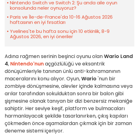
Nintendo Switch ve Switch 2: Şu anda aile oyun
konsolunda neler oynuyoruz?
Paris ve Île-de-France'da 10-16 Ağustos 2026
haftasının en iyi fırsatları
Yvelines'te bu hafta sonu için 10 etkinlik, 8-9
Ağustos 2026, en iyi öneriler
Adına rağmen serinin beşinci oyunu olan
Wario Land
4
,
Nintendo'nun
açgözlülüğü ve eksantrik
dönüşümleriyle tanınan ünlü anti-kahramanının
maceralarını konu alıyor. Oyun,
Wario
'nun bir
zombiye dönüşmesine, alevler içinde kalmasına veya
arılar tarafından sokulduktan sonra bir balon gibi
şişmesine olanak tanıyan bir dizi benzersiz mekaniğe
sahiptir. Her seviye keşif, platform ve bulmacaları
harmanlayacak şekilde tasarlanırken, çıkış kapıları
çökmeden önce aşamalardan çıkmak için bir zaman
deneme sistemi içeriyor.