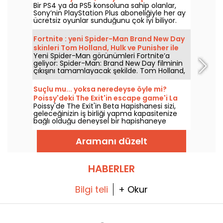
Bir PS4 ya da PS5 konsoluna sahip olanlar,
gereken hediyeleri
Sony’nin PlayStation Plus aboneliğiyle her ay
ücretsiz oyunlar sunduğunu çok iyi biliyor.
Peki Ağustos 2026’da hangi oyunlar ücretsiz?
Bu ayın seçkisini inceleyin.
Fortnite : yeni Spider-Man Brand New Day
skinleri Tom Holland, Hulk ve Punisher ile
Yeni Spider-Man görünümleri Fortnite’a
geliyor
geliyor: Spider-Man: Brand New Day filminin
çıkışını tamamlayacak şekilde. Tom Holland,
Epic Games’in oyununda Peter Parker
kostümünü tekrar giyecek; Hulk ve Punisher
Suçlu mu... yoksa neredeyse öyle mi?
ile birlikte 31 Temmuz 2026’dan itibaren
Poissy'deki The Exit'in escape game'i La
sahnede olacak.
Poissy'de The Exit'in Beta Hapishanesi sizi,
Prison Bêta'yı keşfedin.
geleceğinizin iş birliği yapma kapasitenize
bağlı olduğu deneysel bir hapishaneye
götürüyor. Kaçış temasını özgün bir
senaryoyla saptıran bir görev.
Aramanı düzelt
HABERLER
Bilgi teli
+ Okur