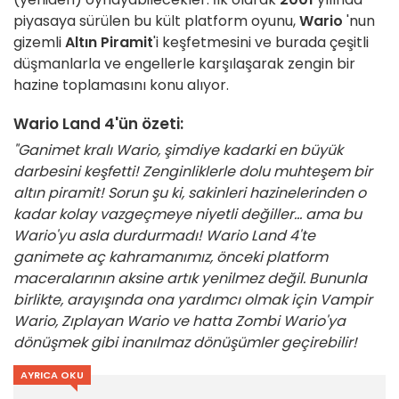
piyasaya sürülen bu kült platform oyunu,
Wario
'nun
gizemli
Altın Piramit
'i keşfetmesini ve burada çeşitli
düşmanlarla ve engellerle karşılaşarak zengin bir
hazine toplamasını konu alıyor.
Wario Land 4'ün özeti:
"Ganimet kralı Wario, şimdiye kadarki en büyük
darbesini keşfetti! Zenginliklerle dolu muhteşem bir
altın piramit! Sorun şu ki, sakinleri hazinelerinden o
kadar kolay vazgeçmeye niyetli değiller... ama bu
Wario'yu asla durdurmadı! Wario Land 4'te
ganimete aç kahramanımız, önceki platform
maceralarının aksine artık yenilmez değil. Bununla
birlikte, arayışında ona yardımcı olmak için Vampir
Wario, Zıplayan Wario ve hatta Zombi Wario'ya
dönüşmek gibi inanılmaz dönüşümler geçirebilir!
AYRICA OKU