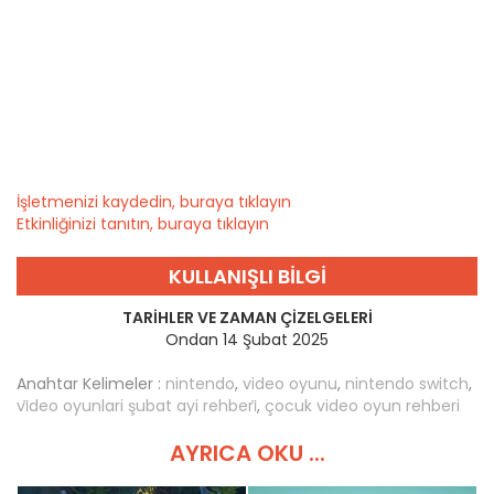
İşletmenizi kaydedin, buraya tıklayın
Etkinliğinizi tanıtın, buraya tıklayın
KULLANIŞLI BILGI
TARIHLER VE ZAMAN ÇIZELGELERI
Ondan 14 Şubat 2025
Anahtar Kelimeler :
nintendo
,
video oyunu
,
nintendo switch
,
vi̇deo oyunlari şubat ayi rehberi̇
,
çocuk video oyun rehberi
AYRICA OKU ...