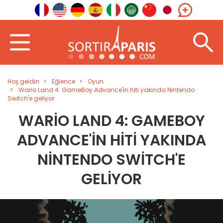
Hoş geldin
Eğlence
Oyun
Wario Land 4: GameBoy Advance'in hiti yakında Nintendo
Switch'e geliyor
WARIO LAND 4: GAMEBOY
ADVANCE'IN HITI YAKINDA
NINTENDO SWITCH'E
GELIYOR