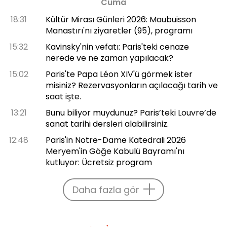
Cuma
18:31
Kültür Mirası Günleri 2026: Maubuisson
Manastırı'nı ziyaretler (95), programı
15:32
Kavinsky'nin vefatı: Paris'teki cenaze
nerede ve ne zaman yapılacak?
15:02
Paris'te Papa Léon XIV'ü görmek ister
misiniz? Rezervasyonların açılacağı tarih ve
saat işte.
13:21
Bunu biliyor muydunuz? Paris’teki Louvre’de
sanat tarihi dersleri alabilirsiniz.
12:48
Paris'in Notre-Dame Katedrali 2026
Meryem'in Göğe Kabulü Bayramı'nı
kutluyor: Ücretsiz program
Daha fazla gör