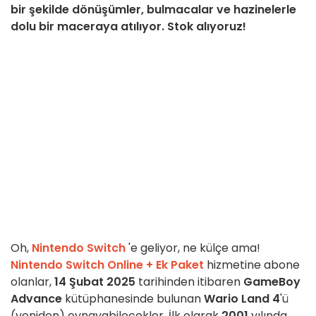
bir şekilde dönüşümler, bulmacalar ve hazinelerle
dolu bir maceraya atılıyor. Stok alıyoruz!
Oh,
Nintendo Switch
'e geliyor, ne külçe ama!
Nintendo Switch Online + Ek Paket
hizmetine abone
olanlar,
14 Şubat 2025
tarihinden itibaren
GameBoy
Advance
kütüphanesinde bulunan
Wario Land 4
'ü
(yeniden) oynayabilecekler. İlk olarak
2001
yılında