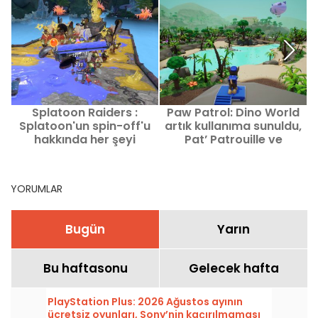
Splatoon Raiders :
Paw Patrol: Dino World
Splatoon'un spin-off'u
artık kullanıma sunuldu,
hakkında her şeyi
Pat’ Patrouille ve
d
öğrenin - Görüşümüzü
dinozorlarla aile dostu
keşfedin
bir oyun.
YORUMLAR
Bugün
Yarın
Bu haftasonu
Gelecek hafta
PlayStation Plus: 2026 Ağustos ayının
ücretsiz oyunları, Sony’nin kaçırılmaması