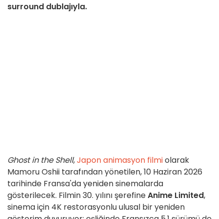
surround dublajıyla.
Ghost in the Shell
,
Japon animasyon filmi
olarak
Mamoru Oshii tarafından yönetilen, 10 Haziran 2026
tarihinde Fransa'da yeniden sinemalarda
gösterilecek. Filmin 30. yılını şerefine
Anime Limited
,
sinema için 4K restorasyonlu ulusal bir yeniden
gösterim duyuruyor; eşliğinde Fransızca 5.1 sürümü de