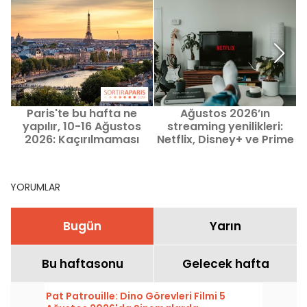
Paris'te bu hafta ne
Ağustos 2026’ın
yapılır, 10-16 Ağustos
streaming yenilikleri:
2026: Kaçırılmaması
Netflix, Disney+ ve Prime
gereken etkinlikler
Video’da izlenecek film
ve diziler
YORUMLAR
Bugün
Yarın
Bu haftasonu
Gelecek hafta
Pat Patrouille: Dino Görevleri Filmi 5