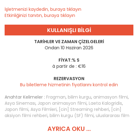
İşletmenizi kaydedin, buraya tıklayın
Etkinliğinizi tanıtın, buraya tıklayın
KULLANIŞLI BILGI
TARIHLER VE ZAMAN ÇIZELGELERI
Ondan 10 Haziran 2026
FIYAT:% S
à partir de : €16
REZERVASYON
Bu biletleme hizmetinin fiyatlarını kontrol edin
Anahtar Kelimeler :
Fragman
,
bilim kurgu
,
animasyon filmi
,
Asya Sineması
,
Japon animasyon filmi
,
Laeta Kalogridis
,
Japon filmi
,
Asya Filmleri
,
[cin] Streaming rehberi
,
[cin]
aksiyon filmi rehberi
,
bilim kurgu (SF) filmi
,
uluslararası film
AYRICA OKU ...