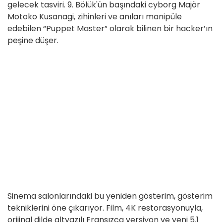
gelecek tasviri. 9. Bölük'ün başındaki cyborg Majör
Motoko Kusanagi, zihinleri ve anıları manipüle
edebilen “Puppet Master” olarak bilinen bir hacker’ın
peşine düşer.
Sinema salonlarındaki bu yeniden gösterim, gösterim
tekniklerini öne çıkarıyor. Film, 4K restorasyonuyla,
orijinal dilde altyazılı Fransızca versiyon ve yeni 5.1