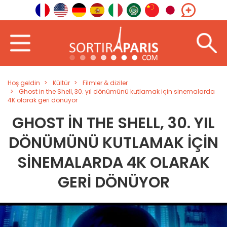
Hoş geldin
Kültür
Filmler & diziler
Ghost in the Shell, 30. yıl dönümünü kutlamak için sinemalarda
4K olarak geri dönüyor
GHOST IN THE SHELL, 30. YIL
DÖNÜMÜNÜ KUTLAMAK IÇIN
SINEMALARDA 4K OLARAK
GERI DÖNÜYOR