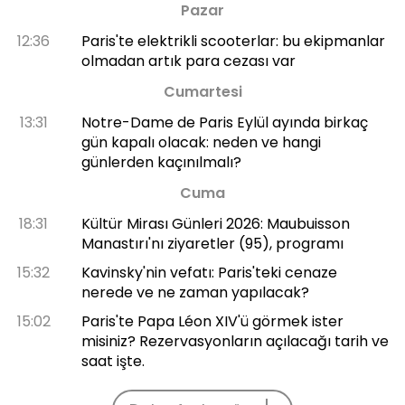
Pazar
12:36
Paris'te elektrikli scooterlar: bu ekipmanlar
olmadan artık para cezası var
Cumartesi
13:31
Notre-Dame de Paris Eylül ayında birkaç
gün kapalı olacak: neden ve hangi
günlerden kaçınılmalı?
Cuma
18:31
Kültür Mirası Günleri 2026: Maubuisson
Manastırı'nı ziyaretler (95), programı
15:32
Kavinsky'nin vefatı: Paris'teki cenaze
nerede ve ne zaman yapılacak?
15:02
Paris'te Papa Léon XIV'ü görmek ister
misiniz? Rezervasyonların açılacağı tarih ve
saat işte.