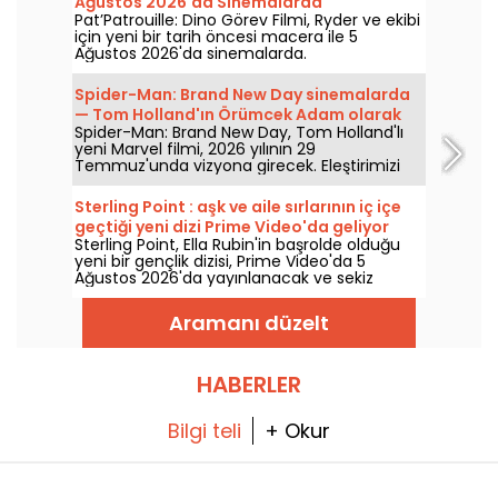
Ağustos 2026'da Sinemalarda
Pat’Patrouille: Dino Görev Filmi, Ryder ve ekibi
için yeni bir tarih öncesi macera ile 5
Ağustos 2026'da sinemalarda.
Spider-Man: Brand New Day sinemalarda
— Tom Holland'ın Örümcek Adam olarak
Spider-Man: Brand New Day, Tom Holland'lı
dönüşüne dair spoiler içermeyen
yeni Marvel filmi, 2026 yılının 29
incelememiz
Temmuz'unda vizyona girecek. Eleştirimizi
keşfedin!
Sterling Point : aşk ve aile sırlarının iç içe
geçtiği yeni dizi Prime Video'da geliyor
Sterling Point, Ella Rubin'in başrolde olduğu
yeni bir gençlik dizisi, Prime Video'da 5
Ağustos 2026'da yayınlanacak ve sekiz
bölümden oluşuyor.
Aramanı düzelt
HABERLER
Bilgi teli
+ Okur