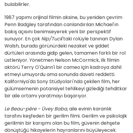
bulabilirler.
1987 yapımı orijinal filmin aksine, bu yeniden çevrim
Penn Badgley tarafından canlandırılan Michael'ın
bakış açısını benimseyerek yeni bir perspektif
sunuyor. En çok
Nip/Tuck
'taki rolüyle tanınan Dylan
Walsh, burada görünürdeki nezaket ve şiddet
dürtüleri arasında gidip gelen, tamamen farklı bir rol
üstleniyor. Yönetmen Nelson McCormick, ilk filmin
aktörü Terry O'Quinn'i bir cameo için kadroya dahil
etmeyi umuyordu ama sonunda daveti reddetti.
Kaliforniya'da Sony Stüdyoları'nda çekilen film, her
gülümsemenin potansiyel tehlikeyi gizlediği tehditkar
bir aile ortamı yaratmayı başarıyor.
Le Beau-père - Üvey Baba,
aile evinin karanlık
tarafını keşfeden bir gerilim filmi. Gerilim ve psikolojik
gerilimin bir karışımı olan bu film, güvenin dehşete
dönüştüğü hikayelerin hayranlarını büyüleyecek.