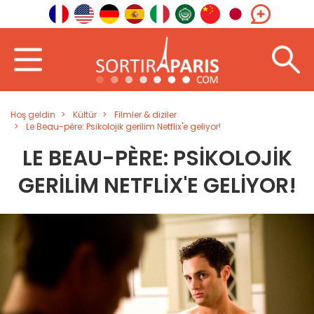
Hoş geldin
Kültür
Filmler & diziler
Le Beau-père: Psikolojik gerilim Netflix'e geliyor!
LE BEAU-PÈRE: PSIKOLOJIK
GERILIM NETFLIX'E GELIYOR!