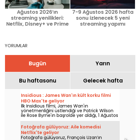
Ağustos 2026’ın
7-9 Ağustos 2026 hafta
streaming yenilikleri:
sonu izlenecek 5 yeni
Netflix, Disney+ ve Prime
streaming yapımı
Video’da izlenecek film
ve diziler
YORUMLAR
Bugün
Yarın
Bu haftasonu
Gelecek hafta
Insidious : James Wan'ın kült korku filmi
HBO Max'te geliyor
İlk Insidious filmi, James Wan'ın
yönetmenliğini üstlendiği ve Patrick Wilson
ile Rose Byrne'ın başrolde yer aldığı, 1 Ağustos
2026'da HBO Max'e katılıyor.
Fotoğrafa gülüyoruz: Aile komedisi
Netflix'te geliyor
Fotoğrafa gülüyoruz, François Uzan’ın