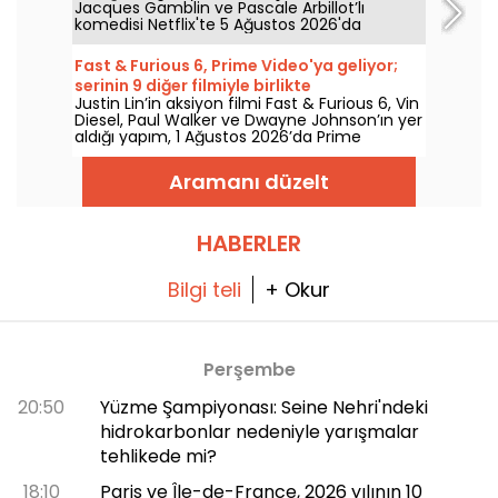
Jacques Gamblin ve Pascale Arbillot’lı
komedisi Netflix'te 5 Ağustos 2026'da
izleyiciyle buluşuyor.
Fast & Furious 6, Prime Video'ya geliyor;
serinin 9 diğer filmiyle birlikte
Justin Lin’in aksiyon filmi Fast & Furious 6, Vin
Diesel, Paul Walker ve Dwayne Johnson’ın yer
aldığı yapım, 1 Ağustos 2026’da Prime
Video’da izleyicilerle buluşuyor; serinin birçok
bölümünü de beraberinde getiriyor.
Aramanı düzelt
HABERLER
Bilgi teli
+ Okur
Perşembe
20:50
Yüzme Şampiyonası: Seine Nehri'ndeki
hidrokarbonlar nedeniyle yarışmalar
tehlikede mi?
18:10
Paris ve Île-de-France, 2026 yılının 10