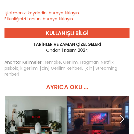
İşletmenizi kaydedin, buraya tıklayın
Etkinliğinizi tanıtın, buraya tıklayın
KULLANIŞLI BILGI
TARIHLER VE ZAMAN ÇIZELGELERI
Ondan 1 Kasım 2024
Anahtar Kelimeler :
remake
,
Gerilim
,
Fragman
,
Netflix
,
psi̇koloji̇k geri̇li̇m
,
[cin] Gerilim Rehberi
,
[cin] Streaming
rehberi
AYRICA OKU ...