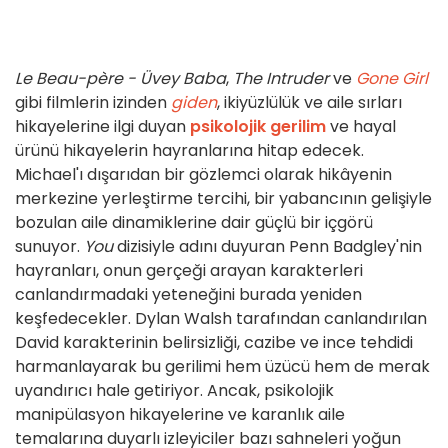
Le Beau-père - Üvey Baba
,
The Intruder
ve
Gone Girl
gibi filmlerin izinden
giden
, ikiyüzlülük ve aile sırları
hikayelerine ilgi duyan
psikolojik gerilim
ve hayal
ürünü hikayelerin hayranlarına hitap edecek.
Michael'ı dışarıdan bir gözlemci olarak hikâyenin
merkezine yerleştirme tercihi, bir yabancının gelişiyle
bozulan aile dinamiklerine dair güçlü bir içgörü
sunuyor.
You
dizisiyle adını duyuran Penn Badgley'nin
hayranları, onun gerçeği arayan karakterleri
canlandırmadaki yeteneğini burada yeniden
keşfedecekler. Dylan Walsh tarafından canlandırılan
David karakterinin belirsizliği, cazibe ve ince tehdidi
harmanlayarak bu gerilimi hem üzücü hem de merak
uyandırıcı hale getiriyor. Ancak, psikolojik
manipülasyon hikayelerine ve karanlık aile
temalarına duyarlı izleyiciler bazı sahneleri yoğun