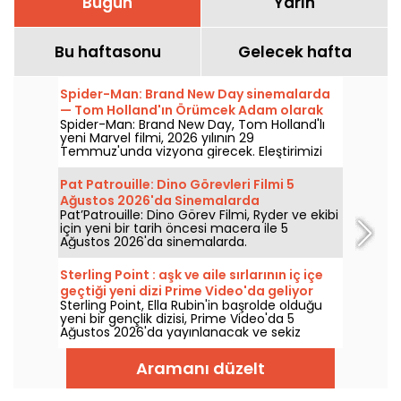
Bugün
Yarın
Bu haftasonu
Gelecek hafta
Spider-Man: Brand New Day sinemalarda
— Tom Holland'ın Örümcek Adam olarak
Spider-Man: Brand New Day, Tom Holland'lı
dönüşüne dair spoiler içermeyen
yeni Marvel filmi, 2026 yılının 29
incelememiz
Temmuz'unda vizyona girecek. Eleştirimizi
keşfedin!
Pat Patrouille: Dino Görevleri Filmi 5
Ağustos 2026'da Sinemalarda
Pat’Patrouille: Dino Görev Filmi, Ryder ve ekibi
için yeni bir tarih öncesi macera ile 5
Ağustos 2026'da sinemalarda.
Sterling Point : aşk ve aile sırlarının iç içe
geçtiği yeni dizi Prime Video'da geliyor
Sterling Point, Ella Rubin'in başrolde olduğu
yeni bir gençlik dizisi, Prime Video'da 5
Ağustos 2026'da yayınlanacak ve sekiz
bölümden oluşuyor.
Aramanı düzelt