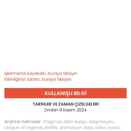
İşletmenizi kaydedin, buraya tıklayın
Etkinliğinizi tanıtın, buraya tıklayın
KULLANIŞLI BILGI
TARIHLER VE ZAMAN ÇIZELGELERI
Ondan 9 Kasım 2024
Anahtar Kelimeler :
Fragman
,
bilim kurgu
,
adaptasyon
,
League of Legends
,
Netflix
,
animasyon dizisi
,
video oyunu