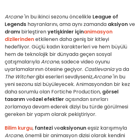
Arcane
'in bu ikinci sezonu öncelikle
League of
Legends
hayranlarını, ama aynı zamanda
aksiyon
ve
dramı
birleştiren
yetişkinler için
animasyon
dizilerinden
etkilenen daha geniş bir kitleyi
hedefliyor. Güçlü kadın karakterleri ve hem büyülü
hem de teknolojik bir dünyada geçen sosyal
çatışmalarıyla
Arcane
, sadece video oyunu
uyarlamalarının ötesine geçiyor.
Castlevania
ya da
The Witcher
gibi eserleri sevdiyseniz,
Arcane
'in bu
yeni sezonu sizi büyüleyecek. Animasyondan bir kez
daha sorumlu olan Fortiche Production,
görsel
tasarım
ve
özel efektler
açısından sınırları
zorlamaya devam ederek diziyi bu türde görülmesi
gereken bir yapım olarak pekiştiriyor.
Bilim kurgu
,
fantezi
ve
aksiyonun
eşsiz karışımıyla
Arcane
, önemli bir animasyon dizisi olarak kendini