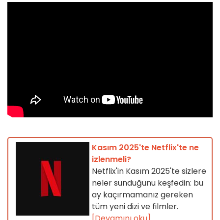
Kasım 2025'te Netflix'te ne
izlenmeli?
Netflix'in Kasım 2025'te sizlere
neler sunduğunu keşfedin: bu
ay kaçırmamanız gereken
tüm yeni dizi ve filmler.
[Devamını oku]