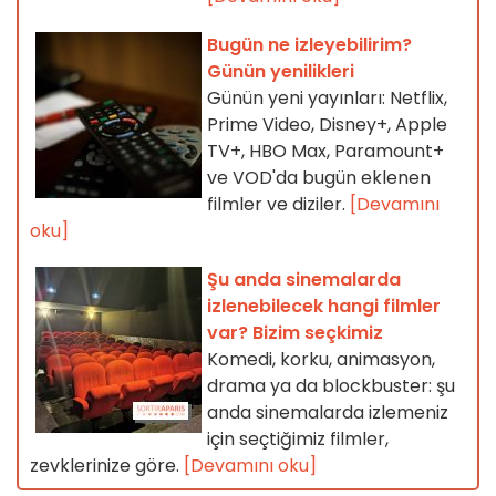
Bugün ne izleyebilirim?
Günün yenilikleri
Günün yeni yayınları: Netflix,
Prime Video, Disney+, Apple
TV+, HBO Max, Paramount+
ve VOD'da bugün eklenen
filmler ve diziler.
[Devamını
oku]
Şu anda sinemalarda
izlenebilecek hangi filmler
var? Bizim seçkimiz
Komedi, korku, animasyon,
drama ya da blockbuster: şu
anda sinemalarda izlemeniz
için seçtiğimiz filmler,
zevklerinize göre.
[Devamını oku]