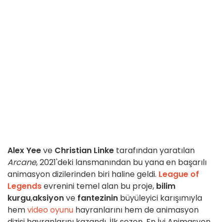
Alex Yee
ve
Christian Linke
tarafından yaratılan
Arcane
, 2021'deki lansmanından bu yana en başarılı
animasyon dizilerinden biri haline geldi.
League of
Legends
evrenini temel alan bu proje,
bilim
kurgu
,
aksiyon
ve
fantezinin
büyüleyici karışımıyla
hem
video oyunu
hayranlarını hem de animasyon
dizisi hayranlarını kazandı. İlk sezon, En İyi Animasyon