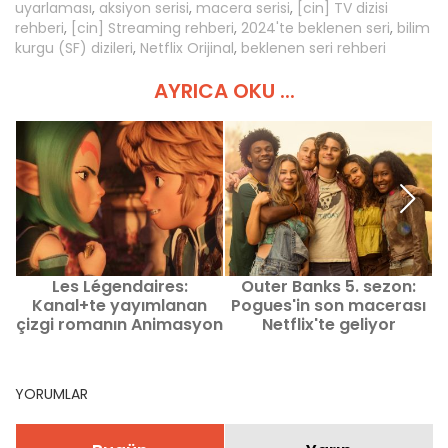
uyarlaması
,
aksiyon serisi
,
macera serisi
,
[cin] TV dizisi
rehberi
,
[cin] Streaming rehberi
,
2024'te beklenen seri
,
bilim
kurgu (SF) dizileri
,
Netflix Orijinal
,
beklenen seri rehberi
AYRICA OKU ...
Les Légendaires:
Outer Banks 5. sezon:
Kanal+te yayımlanan
Pogues'in son macerası
çizgi romanın Animasyon
Netflix'te geliyor
Uyarlaması
YORUMLAR