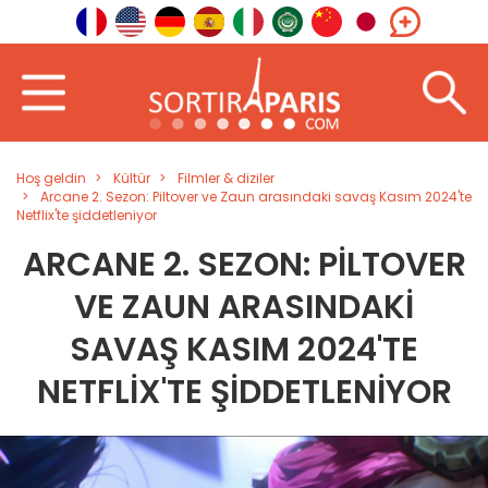
Hoş geldin
Kültür
Filmler & diziler
Arcane 2. Sezon: Piltover ve Zaun arasındaki savaş Kasım 2024'te
Netflix'te şiddetleniyor
ARCANE 2. SEZON: PILTOVER
VE ZAUN ARASINDAKI
SAVAŞ KASIM 2024'TE
NETFLIX'TE ŞIDDETLENIYOR