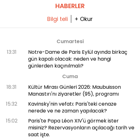
HABERLER
Bilgi teli
+ Okur
Cumartesi
13:31
Notre-Dame de Paris Eylül ayında birkaç
gün kapalı olacak: neden ve hangi
günlerden kaçınılmalı?
Cuma
18:31
Kültür Mirası Günleri 2026: Maubuisson
Manastırı'nı ziyaretler (95), programı
15:32
Kavinsky'nin vefatı: Paris'teki cenaze
nerede ve ne zaman yapılacak?
15:02
Paris'te Papa Léon XIV'ü görmek ister
misiniz? Rezervasyonların açılacağı tarih ve
saat işte.