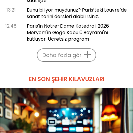
saat işte.
13:21
Bunu biliyor muydunuz? Paris’teki Louvre’de
sanat tarihi dersleri alabilirsiniz.
12:48
Paris'in Notre-Dame Katedrali 2026
Meryem'in Göğe Kabulü Bayramı'nı
kutluyor: Ücretsiz program
Daha fazla gör
EN SON ŞEHIR KILAVUZLARI