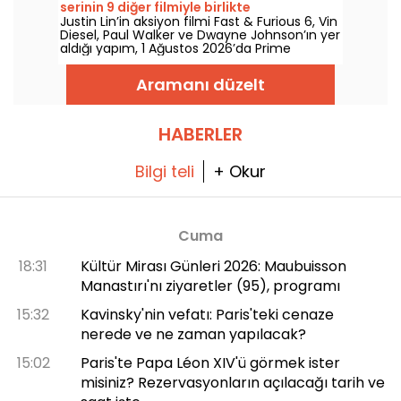
serinin 9 diğer filmiyle birlikte
Justin Lin’in aksiyon filmi Fast & Furious 6, Vin
Diesel, Paul Walker ve Dwayne Johnson’ın yer
aldığı yapım, 1 Ağustos 2026’da Prime
Video’da izleyicilerle buluşuyor; serinin birçok
bölümünü de beraberinde getiriyor.
Aramanı düzelt
HABERLER
Bilgi teli
+ Okur
Cuma
18:31
Kültür Mirası Günleri 2026: Maubuisson
Manastırı'nı ziyaretler (95), programı
15:32
Kavinsky'nin vefatı: Paris'teki cenaze
nerede ve ne zaman yapılacak?
15:02
Paris'te Papa Léon XIV'ü görmek ister
misiniz? Rezervasyonların açılacağı tarih ve