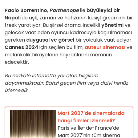
Paolo Sorrentino
,
Parthenope
ile
büyüleyici bir
Napoli
'de aşk, zaman ve hafızanın kesiştiği samimi bir
fresk yaratıyor. Bu şiirsel drama, incelikli
yönetimi
ve
gelecek vaat eden oyuncu kadrosuyla kaçırılmaması
gereken
duygusal ve görsel
bir yolculuk vaat ediyor.
Cannes 2024
için seçilen bu film,
auteur sineması
ve
melankolik hikayelerin hayranlarını memnun
edecektir.
Bu makale internette yer alan bilgilere
dayanmaktadır. Bahsi geçen film veya diziyi henüz
izlemedik.
Mart 2027'de sinemalarda
hangi filmler izlenmeli?
Paris ve Île-de-France'de
Mart 2027'nin tüm sinema