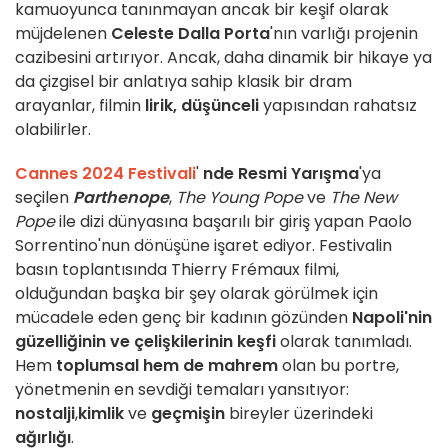
kamuoyunca tanınmayan ancak bir keşif olarak
müjdelenen
Celeste Dalla Porta
'nın varlığı projenin
cazibesini artırıyor. Ancak, daha dinamik bir hikaye ya
da çizgisel bir anlatıya sahip klasik bir dram
arayanlar, filmin
lirik, düşünceli
yapısından rahatsız
olabilirler.
Cannes 2024 Festivali
'
nde Resmi Yarışma
'ya
seçilen
Parthenope
,
The Young Pope
ve
The New
Pope
ile dizi dünyasına başarılı bir giriş yapan Paolo
Sorrentino'nun dönüşüne işaret ediyor. Festivalin
basın toplantısında Thierry Frémaux filmi,
olduğundan başka bir şey olarak görülmek için
mücadele eden genç bir kadının gözünden
Napoli'nin
güzelliğinin ve çelişkilerinin keşfi
olarak tanımladı.
Hem
toplumsal hem de mahrem
olan bu portre,
yönetmenin en sevdiği temaları yansıtıyor:
nostalji
,
kimlik
ve
geçmişin
bireyler üzerindeki
ağırlığı
.