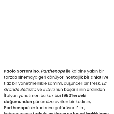
Paolo Sorrentino
,
Parthenope
ile kalbine yakın bir
tarzda sinemaya geri dönüyor:
nostaljik bir anlatı
ve
titiz bir yönetmenlikle samimi, düşünceli bir fresk.
La
Grande Bellezza
ve
Il Divo
'nun başarısının ardından
İtalyan yönetmen bu kez bizi
1950'lerdeki
doğumundan
günümüze evrilen bir kadının,
Parthenope
'nin kaderine götürüyor. Film,
kahramanının
tutkulu aşklarını ve hayal kırıklıklarını