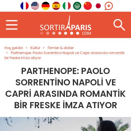
Hoş geldin
Kültür
Filmler & diziler
Parthenope: Paolo Sorrentino Napoli ve Capri arasında romantik
bir freske imza atıyor
PARTHENOPE: PAOLO
SORRENTINO NAPOLI VE
CAPRI ARASINDA ROMANTIK
BIR FRESKE IMZA ATIYOR