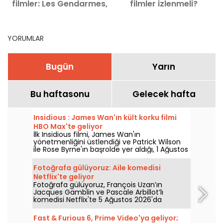
filmler: Les Gendarmes,
filmler izlenmeli?
La Pat’ Patrouille ve
Kyma
YORUMLAR
Bugün
Yarın
Bu haftasonu
Gelecek hafta
Insidious : James Wan'ın kült korku filmi
HBO Max'te geliyor
İlk Insidious filmi, James Wan'ın
yönetmenliğini üstlendiği ve Patrick Wilson
ile Rose Byrne'ın başrolde yer aldığı, 1 Ağustos
2026'da HBO Max'e katılıyor.
Fotoğrafa gülüyoruz: Aile komedisi
Netflix'te geliyor
Fotoğrafa gülüyoruz, François Uzan’ın
Jacques Gamblin ve Pascale Arbillot’lı
komedisi Netflix'te 5 Ağustos 2026'da
izleyiciyle buluşuyor.
Fast & Furious 6, Prime Video'ya geliyor;