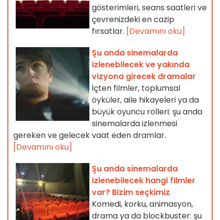
gösterimleri, seans saatleri ve
çevrenizdeki en cazip
fırsatlar.
[Devamını oku]
Şu anda sinemalarda
izlenebilecek ve yakında
vizyona girecek dramalar
İçten filmler, toplumsal
öyküler, aile hikayeleri ya da
büyük oyuncu rolleri: şu anda
sinemalarda izlenmesi
gereken ve gelecek vaat eden dramlar.
[Devamını oku]
Şu anda sinemalarda
izlenebilecek hangi filmler
var? Bizim seçkimiz
Komedi, korku, animasyon,
drama ya da blockbuster: şu