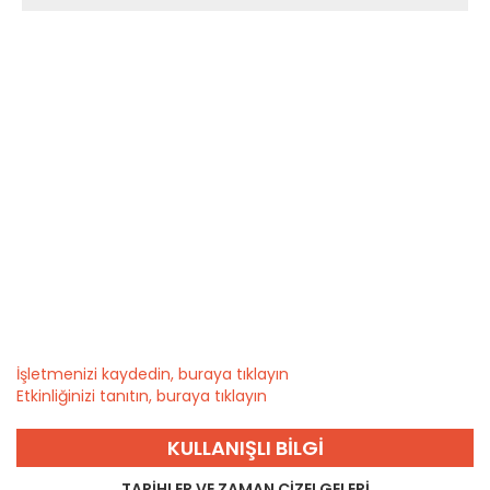
İşletmenizi kaydedin, buraya tıklayın
Etkinliğinizi tanıtın, buraya tıklayın
KULLANIŞLI BILGI
TARIHLER VE ZAMAN ÇIZELGELERI