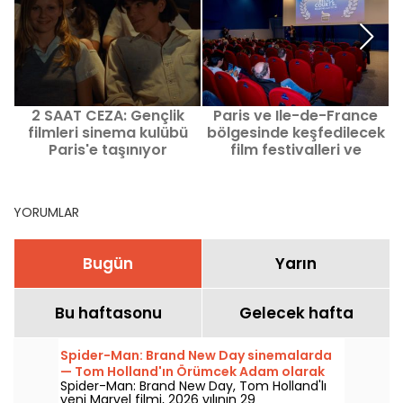
2 SAAT CEZA: Gençlik
Paris ve Ile-de-France
filmleri sinema kulübü
bölgesinde keşfedilecek
J
Paris'e taşınıyor
film festivalleri ve
retrospektifler
YORUMLAR
Bugün
Yarın
Bu haftasonu
Gelecek hafta
Spider-Man: Brand New Day sinemalarda
— Tom Holland'ın Örümcek Adam olarak
Spider-Man: Brand New Day, Tom Holland'lı
dönüşüne dair spoiler içermeyen
yeni Marvel filmi, 2026 yılının 29