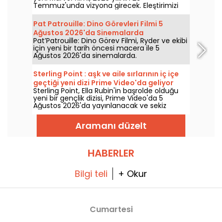
incelememiz
Temmuz'unda vizyona girecek. Eleştirimizi
keşfedin!
Pat Patrouille: Dino Görevleri Filmi 5
Ağustos 2026'da Sinemalarda
Pat’Patrouille: Dino Görev Filmi, Ryder ve ekibi
için yeni bir tarih öncesi macera ile 5
Ağustos 2026'da sinemalarda.
Sterling Point : aşk ve aile sırlarının iç içe
geçtiği yeni dizi Prime Video'da geliyor
Sterling Point, Ella Rubin'in başrolde olduğu
yeni bir gençlik dizisi, Prime Video'da 5
Ağustos 2026'da yayınlanacak ve sekiz
bölümden oluşuyor.
Aramanı düzelt
HABERLER
Bilgi teli
+ Okur
Cumartesi