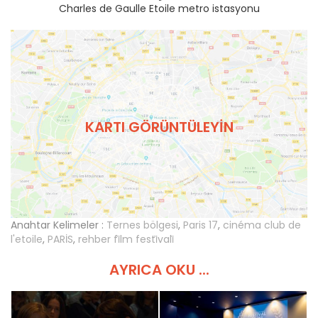
Charles de Gaulle Etoile metro istasyonu
KARTI GÖRÜNTÜLEYIN
Anahtar Kelimeler :
Ternes bölgesi
,
Paris 17
,
cinéma club de
l'etoile
,
PARİS
,
rehber fi̇lm festi̇vali̇
AYRICA OKU ...