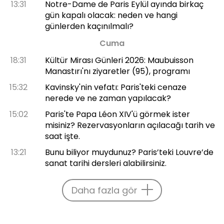
13:31
Notre-Dame de Paris Eylül ayında birkaç
gün kapalı olacak: neden ve hangi
günlerden kaçınılmalı?
Cuma
18:31
Kültür Mirası Günleri 2026: Maubuisson
Manastırı'nı ziyaretler (95), programı
15:32
Kavinsky'nin vefatı: Paris'teki cenaze
nerede ve ne zaman yapılacak?
15:02
Paris'te Papa Léon XIV'ü görmek ister
misiniz? Rezervasyonların açılacağı tarih ve
saat işte.
13:21
Bunu biliyor muydunuz? Paris’teki Louvre’de
sanat tarihi dersleri alabilirsiniz.
Daha fazla gör