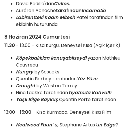
David Padilla'dan
Cultes
,
Aurélien Achache
tarafından
Incarnatio
Labirentteki Kadın Mitesh
Patel tarafından film
ekibinin huzurunda.
8 Haziran 2024 Cumartesi
11.30
- 13.00 - Kısa Kurgu, Deneysel Kısa (Açık İçerik)
Köpekbalıkları konuşabilseydi
yazan Mathieu
Gauvreau
Hungry
by Sosucks
Quentin Berbey tarafından
Yüz Yüze
Draught
by Weston Terray
Nina Laakko tarafından
Tiyatroda Kahvaltı
Yaşlı Bilge Baykuş
Quentin Porte tarafından
13:00 - 15:
00
- Kısa Kurmaca, Deneysel Kısa Film
Healwood Faun
'
u,
Stephane Artus
'un Edge'i