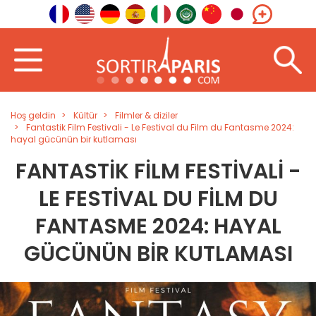
Hoş geldin
Kültür
Filmler & diziler
Fantastik Film Festivali - Le Festival du Film du Fantasme 2024:
hayal gücünün bir kutlaması
FANTASTIK FILM FESTIVALI -
LE FESTIVAL DU FILM DU
FANTASME 2024: HAYAL
GÜCÜNÜN BIR KUTLAMASI