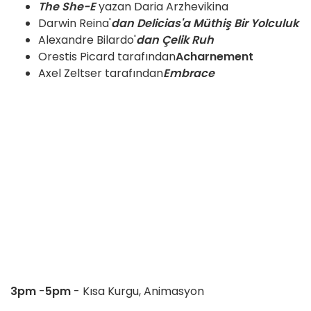
The She-E
yazan Daria Arzhevikina
Darwin Reina'
dan Delicias'a Müthiş Bir Yolculuk
Alexandre Bilardo'
dan Çelik Ruh
Orestis Picard tarafından
Acharnement
Axel Zeltser tarafından
Embrace
3pm
-
5pm
- Kısa Kurgu, Animasyon