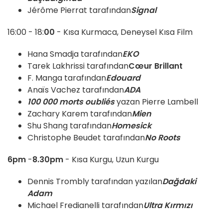
Jérôme Pierrat tarafından
Signal
16:00 - 18:
00
- Kısa Kurmaca, Deneysel Kısa Film
Hana Smadja tarafından
EKO
Tarek Lakhrissi tarafından
Cœur Brillant
F. Manga tarafından
Edouard
Anaïs Vachez tarafından
ADA
100 000 morts oubliés
yazan Pierre Lambell
Zachary Karem tarafından
Mien
Shu Shang tarafından
Homesick
Christophe Beudet tarafından
No Roots
6pm
-
8.30pm
- Kısa Kurgu, Uzun Kurgu
Dennis Trombly tarafından yazılan
Dağdaki
Adam
Michael Fredianelli tarafından
Ultra Kırmızı