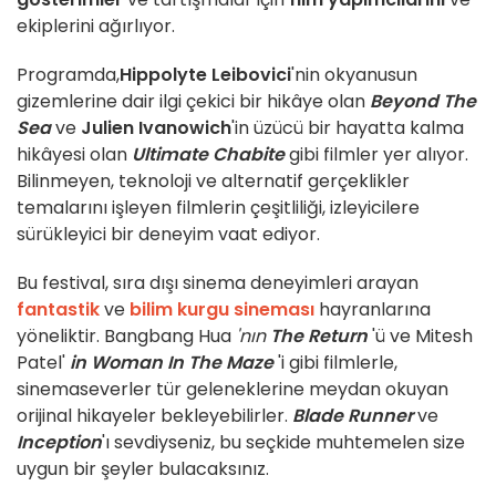
ekiplerini ağırlıyor.
Programda,
Hippolyte Leibovici
'nin okyanusun
gizemlerine dair ilgi çekici bir hikâye olan
Beyond The
Sea
ve
Julien Ivanowich
'in üzücü bir hayatta kalma
hikâyesi olan
Ultimate Chabite
gibi filmler yer alıyor.
Bilinmeyen, teknoloji ve alternatif gerçeklikler
temalarını işleyen filmlerin çeşitliliği, izleyicilere
sürükleyici bir deneyim vaat ediyor.
Bu festival, sıra dışı sinema deneyimleri arayan
fantastik
ve
bilim kurgu
sineması
hayranlarına
yöneliktir. Bangbang Hua
'nın
The Return
'ü ve Mitesh
Patel'
in Woman In The Maze
'i gibi filmlerle,
sinemaseverler tür geleneklerine meydan okuyan
orijinal hikayeler bekleyebilirler.
Blade Runner
ve
Inception
'ı sevdiyseniz, bu seçkide muhtemelen size
uygun bir şeyler bulacaksınız.