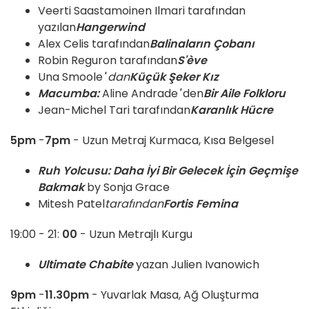
Veerti Saastamoinen Ilmari tarafından
yazılan
Hangerwind
Alex Celis tarafından
Balinaların Çobanı
Robin Reguron tarafından
S'ève
Una Smoole
'
dan
Küçük Şeker Kız
Macumba:
Aline Andrade
'
den
Bir Aile Folkloru
Jean-Michel Tari tarafından
Karanlık Hücre
5pm
-
7pm
- Uzun Metraj Kurmaca, Kısa Belgesel
Ruh Yolcusu: Daha İyi Bir Gelecek İçin Geçmişe
Bakmak
by Sonja Grace
Mitesh Patel
tarafından
Fortis Femina
19:00 - 21:
00
- Uzun Metrajlı Kurgu
Ultimate Chabite
yazan Julien Ivanowich
9pm
-
11.30pm
- Yuvarlak Masa, Ağ Oluşturma