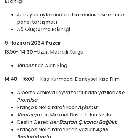
Etkinliği
Jüri üyeleriyle modern film endüstrisi üzerine
panel tartışması
Ağ Oluşturma Etkinliği
9 Haziran 2024 Pazar
13:00
- 14:30 -
Uzun Metrajlı Kurgu
Vincent
de Alan King
14:
40
- 16:00 - Kısa Kurmaca, Deneysel Kısa Film
Alberto Amieva Leyva tarafından yazılan
The
Promise
François Nolla tarafından
Aşkımız
Venüs
yazan Mickaël Dusa, Jolan Nihilo
Destin Gerek'
den
Baştan Çıkarıcı Bağlılık
François Nolla tarafından yazılan
Açlık
Başladığında