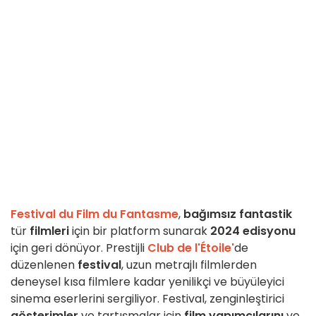
Festival du Film du Fantasme
,
bağımsız
fantastik
tür
filmleri
için bir platform sunarak
2024 edisyonu
için geri dönüyor. Prestijli
Club de l'Étoile'
de
düzenlenen
festival
, uzun metrajlı filmlerden
deneysel kısa filmlere kadar yenilikçi ve büyüleyici
sinema eserlerini sergiliyor. Festival, zenginleştirici
gösterimler
ve tartışmalar için
film yapımcılarını
ve