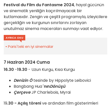
Festival du Film du Fantasme
2024
, hayal gücünün
ve sinematik yeniliğin kaçırılmayacak bir
kutlamasıdır. Zengin ve çeşitli programıyla, izleyicilere
gerçekliğin ve kurgunun sınırlarını zorlayan
unutulmaz sinema maceraları sunmayı vaat ediyor.
AYRICA OKU
Paris'teki en iyi sinemalar
7 Haziran 2024 Cuma
16.30
-
19.30
- Uzun Kurgu, Kısa Kurgu
Denizin Ö
tesinde by Hippolyte Leibovici
Bangbang Hua
'
nın
Dönüşü
Çerçeve
JP Charlebois, Myrai
19
.30 -
Açılış töreni
ve ardından film gösterimleri