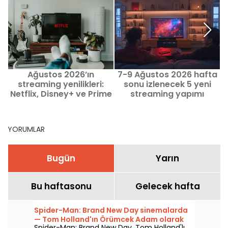
Ağustos 2026’ın
7-9 Ağustos 2026 hafta
streaming yenilikleri:
sonu izlenecek 5 yeni
Netflix, Disney+ ve Prime
streaming yapımı
Video’da izlenecek film
ve diziler
YORUMLAR
Bugün
Yarın
Bu haftasonu
Gelecek hafta
Spider-Man: Brand New Day sinemalarda
— Tom Holland'ın Örümcek Adam olarak
Spider-Man: Brand New Day, Tom Holland'lı