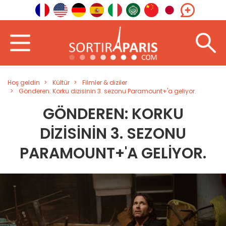
Hoş geldin
Kültür
Filmler & diziler
Gönderen: Korku dizisinin 3. sezonu Paramount+'a geliyor.
GÖNDEREN: KORKU
DIZISININ 3. SEZONU
PARAMOUNT+'A GELIYOR.