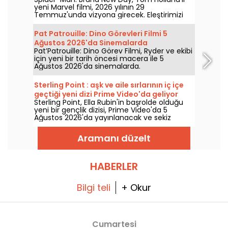
dönüşüne dair spoiler içermeyen
yeni Marvel filmi, 2026 yılının 29
incelememiz
Temmuz'unda vizyona girecek. Eleştirimizi
keşfedin!
Pat Patrouille: Dino Görevleri Filmi 5
Ağustos 2026'da Sinemalarda
Pat’Patrouille: Dino Görev Filmi, Ryder ve ekibi
için yeni bir tarih öncesi macera ile 5
Ağustos 2026'da sinemalarda.
Sterling Point : aşk ve aile sırlarının iç içe
geçtiği yeni dizi Prime Video'da geliyor
Sterling Point, Ella Rubin'in başrolde olduğu
yeni bir gençlik dizisi, Prime Video'da 5
Ağustos 2026'da yayınlanacak ve sekiz
bölümden oluşuyor.
Aramanı düzelt
HABERLER
Bilgi teli
+ Okur
Cumartesi