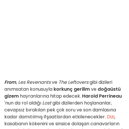
From
,
Les Revenants
ve
The Leftovers
gibi dizileri
anımsatan konusuyla
korkunç gerilim
ve
doğaüstü
gizem
hayranlarına hitap edecek.
Harold Perrineau
'nun da rol aldığı
Lost
gibi dizilerden hoşlananlar,
cevapsız bırakılan pek çok soru ve son damlasına
kadar damıtılmış ifşaatlardan etkilenecekler.
Dizi
,
kasabanın kökenini ve sinsice dolaşan canavarların