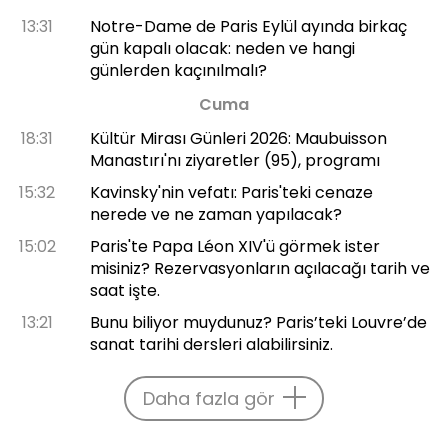
13:31
Notre-Dame de Paris Eylül ayında birkaç
gün kapalı olacak: neden ve hangi
günlerden kaçınılmalı?
Cuma
18:31
Kültür Mirası Günleri 2026: Maubuisson
Manastırı'nı ziyaretler (95), programı
15:32
Kavinsky'nin vefatı: Paris'teki cenaze
nerede ve ne zaman yapılacak?
15:02
Paris'te Papa Léon XIV'ü görmek ister
misiniz? Rezervasyonların açılacağı tarih ve
saat işte.
13:21
Bunu biliyor muydunuz? Paris’teki Louvre’de
sanat tarihi dersleri alabilirsiniz.
Daha fazla gör