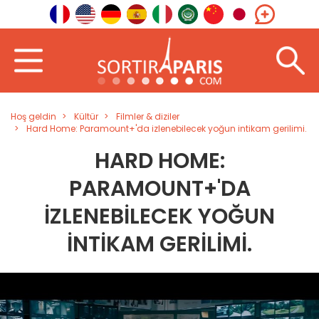
Hoş geldin
Kültür
Filmler & diziler
Hard Home: Paramount+'da izlenebilecek yoğun intikam gerilimi.
HARD HOME:
PARAMOUNT+'DA
IZLENEBILECEK YOĞUN
INTIKAM GERILIMI.