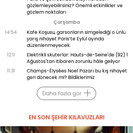
gözlemleyebilirsiniz? Önemli etkinlikler ve
gözlem noktaları
Çarşamba
14:54
Kafe Koşusu, garsonların simgelediği o ünlü
yarış nihayet Paris’te Eylül ayında
düzenlenmeyecek.
12:11
Elektrikli skuterlar: Hauts-de-Seine'de (92) 1
Ağustos'tan itibaren zorunlu hâle geliyor
11:31
Champs-Élysées Noel Pazarı bu kış nihayet
geri dönecek mi? Bildiklerimiz
Daha fazla gör
EN SON ŞEHIR KILAVUZLARI