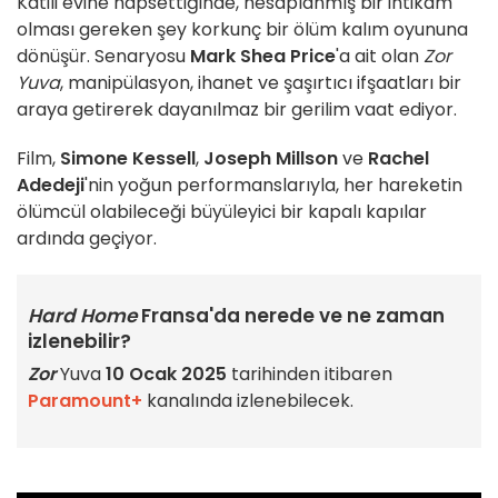
Katili evine hapsettiğinde, hesaplanmış bir intikam
olması gereken şey korkunç bir ölüm kalım oyununa
dönüşür. Senaryosu
Mark Shea Price
'a ait olan
Zor
Yuva
, manipülasyon, ihanet ve şaşırtıcı ifşaatları bir
araya getirerek dayanılmaz bir gerilim vaat ediyor.
Film,
Simone Kessell
,
Joseph Millson
ve
Rachel
Adedeji
'nin yoğun performanslarıyla, her hareketin
ölümcül olabileceği büyüleyici bir kapalı kapılar
ardında geçiyor.
Hard Home
Fransa'da nerede ve ne zaman
izlenebilir?
Zor
Yuva
10 Ocak 2025
tarihinden itibaren
Paramount+
kanalında izlenebilecek.