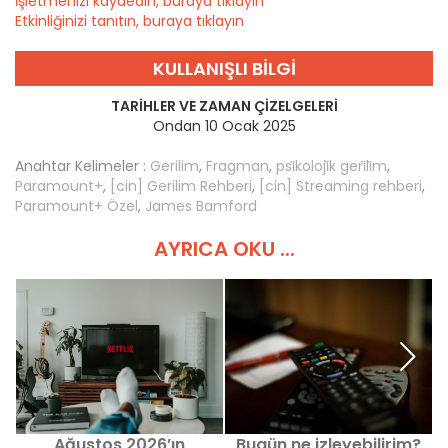
İşletmenizi kaydedin, buraya tıklayın
Etkinliğinizi tanıtın, buraya tıklayın
KULLANIŞLI BILGI
TARIHLER VE ZAMAN ÇIZELGELERI
Ondan 10 Ocak 2025
Anahtar Kelimeler :
Gerilim
,
Fragman
,
psi̇koloji̇k geri̇li̇m
,
Paramount+
,
[cin] Gerilim Rehberi
,
[cin] Streaming rehberi
,
Paramount+ Özel
,
James Bamford
AYRICA OKU ...
Ağustos 2026’ın
Bugün ne izleyebilirim?