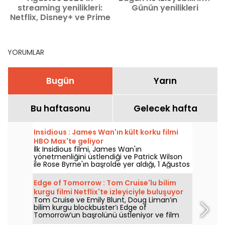
streaming yenilikleri:
Günün yenilikleri
Netflix, Disney+ ve Prime
Video’da izlenecek film
ve diziler
YORUMLAR
Bugün
Yarın
Bu haftasonu
Gelecek hafta
Insidious : James Wan'ın kült korku filmi
HBO Max'te geliyor
İlk Insidious filmi, James Wan'ın
yönetmenliğini üstlendiği ve Patrick Wilson
ile Rose Byrne'ın başrolde yer aldığı, 1 Ağustos
2026'da HBO Max'e katılıyor.
Edge of Tomorrow : Tom Cruise'lu bilim
kurgu filmi Netflix'te izleyiciyle buluşuyor
Tom Cruise ve Emily Blunt, Doug Liman’ın
bilim kurgu blockbuster’ı Edge of
Tomorrow’un başrolünü üstleniyor ve film
Netflix’te 6 Ağustos 2026’dan itibaren