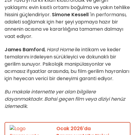
Zor Yuva
'yı farklı kılan klostrofobik ve gergin
yaklaşımı: evin kısıtlı ortamı boğulma ve yakın tehlike
hissini güçlendiriyor.
Simone Kessell
'in performansı,
adaleti sağlamak için her şeyi yapmaya hazır bir
annenin acısına ve kararlılığına tamamen dalmayı
vaat ediyor.
James Bamford
,
Hard Home
ile intikam ve keder
temalarını irdeleyen sürükleyici ve dokunaklı bir
gerilim sunuyor. Psikolojik manipülasyonlar ve
acımasız ifşaatlar arasında, bu film gerilim hayranları
için heyecan verici bir deneyimi garanti ediyor.
Bu makale internette yer alan bilgilere
dayanmaktadır. Bahsi geçen film veya diziyi henüz
izlemedik.
Ocak 2026'da