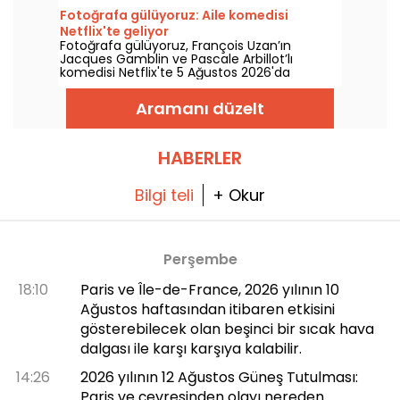
izlenebilecek.
Fotoğrafa gülüyoruz: Aile komedisi
Netflix'te geliyor
Fotoğrafa gülüyoruz, François Uzan’ın
Jacques Gamblin ve Pascale Arbillot’lı
komedisi Netflix'te 5 Ağustos 2026'da
izleyiciyle buluşuyor.
Aramanı düzelt
HABERLER
Bilgi teli
+ Okur
Perşembe
18:10
Paris ve Île-de-France, 2026 yılının 10
Ağustos haftasından itibaren etkisini
gösterebilecek olan beşinci bir sıcak hava
dalgası ile karşı karşıya kalabilir.
14:26
2026 yılının 12 Ağustos Güneş Tutulması:
Paris ve çevresinden olayı nereden