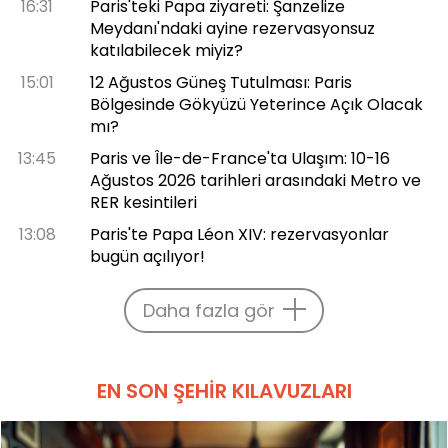
16:31
Paris'teki Papa ziyareti: Şanzelize
Meydanı'ndaki ayine rezervasyonsuz
katılabilecek miyiz?
15:01
12 Ağustos Güneş Tutulması: Paris
Bölgesinde Gökyüzü Yeterince Açık Olacak
mı?
13:45
Paris ve Île-de-France'ta Ulaşım: 10-16
Ağustos 2026 tarihleri arasındaki Metro ve
RER kesintileri
13:08
Paris'te Papa Léon XIV: rezervasyonlar
bugün açılıyor!
Daha fazla gör
EN SON ŞEHIR KILAVUZLARI