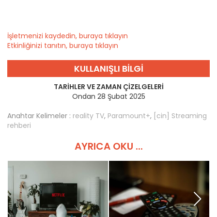
İşletmenizi kaydedin, buraya tıklayın
Etkinliğinizi tanıtın, buraya tıklayın
KULLANIŞLI BILGI
TARIHLER VE ZAMAN ÇIZELGELERI
Ondan 28 Şubat 2025
Anahtar Kelimeler :
reality TV
,
Paramount+
,
[cin] Streaming
rehberi
AYRICA OKU ...