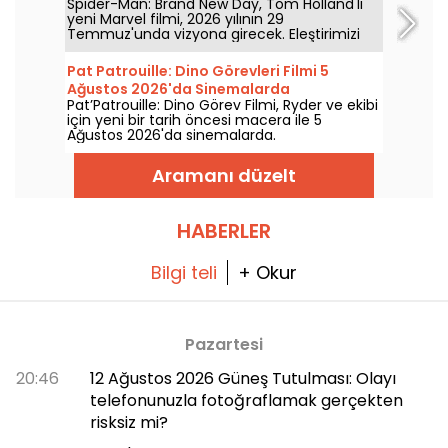
Spider-Man: Brand New Day, Tom Holland'lı
dönüşüne dair spoiler içermeyen
yeni Marvel filmi, 2026 yılının 29
incelememiz
Temmuz'unda vizyona girecek. Eleştirimizi
keşfedin!
Pat Patrouille: Dino Görevleri Filmi 5
Ağustos 2026'da Sinemalarda
Pat’Patrouille: Dino Görev Filmi, Ryder ve ekibi
için yeni bir tarih öncesi macera ile 5
Ağustos 2026'da sinemalarda.
Aramanı düzelt
HABERLER
Bilgi teli
+ Okur
Pazartesi
20:46
12 Ağustos 2026 Güneş Tutulması: Olayı
telefonunuzla fotoğraflamak gerçekten
risksiz mi?