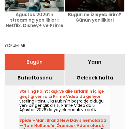
Ağustos 2026’ın
Bugün ne izleyebilirim?
streaming yenilikleri:
Günün yenilikleri
Netflix, Disney+ ve Prime
Video’da izlenecek film
ve diziler
YORUMLAR
Bugün
Yarın
Bu haftasonu
Gelecek hafta
Sterling Point : aşk ve aile sırlarının iç içe
geçtiği yeni dizi Prime Video'da geliyor
Sterling Point, Ella Rubin'in başrolde olduğu
yeni bir gençlik dizisi, Prime Video'da 5
Ağustos 2026'da yayınlanacak ve sekiz
bölümden oluşuyor.
Spider-Man: Brand New Day sinemalarda
— Tom Holland'ın Örümcek Adam olarak