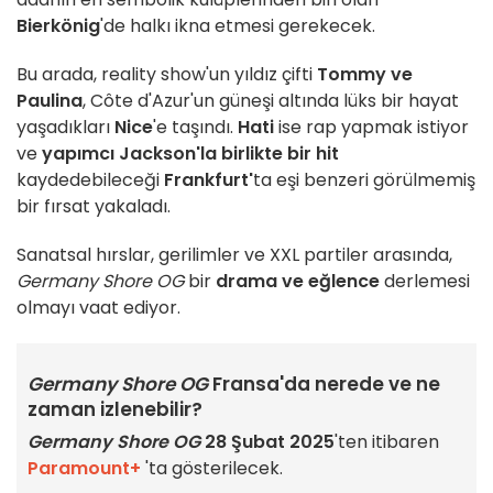
Bierkönig
'de halkı ikna etmesi gerekecek.
Bu arada, reality show'un yıldız çifti
Tommy ve
Paulina
, Côte d'Azur'un güneşi altında lüks bir hayat
yaşadıkları
Nice
'e taşındı.
Hati
ise rap yapmak istiyor
ve
yapımcı Jackson'la birlikte bir hit
kaydedebileceği
Frankfurt'
ta eşi benzeri görülmemiş
bir fırsat yakaladı.
Sanatsal hırslar, gerilimler ve XXL partiler arasında,
Germany Shore OG
bir
drama ve eğlence
derlemesi
olmayı vaat ediyor.
Germany Shore OG
Fransa'da nerede ve ne
zaman izlenebilir?
Germany Shore OG
28 Şubat 2025
'ten itibaren
Paramount+
'ta gösterilecek.