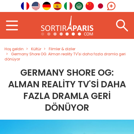
Hoş geldin
Kültür
Filmler & diziler
Germany Shore OG: Alman reality TV'si daha fazla dramla geri
dönüyor
GERMANY SHORE OG:
ALMAN REALITY TV'SI DAHA
FAZLA DRAMLA GERI
DÖNÜYOR