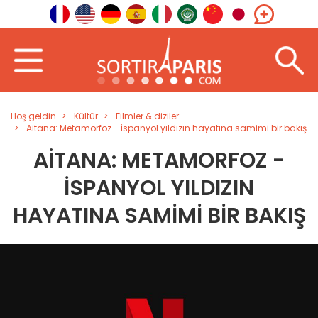
Hoş geldin
Kültür
Filmler & diziler
Aitana: Metamorfoz - İspanyol yıldızın hayatına samimi bir bakış
AITANA: METAMORFOZ -
İSPANYOL YILDIZIN
HAYATINA SAMIMI BIR BAKIŞ