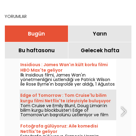
Video’da izlenecek film
alt üst ediyor
ve diziler
YORUMLAR
Bugün
Yarın
Bu haftasonu
Gelecek hafta
Insidious : James Wan'ın kült korku filmi
HBO Max'te geliyor
İlk Insidious filmi, James Wan'ın
yönetmenliğini üstlendiği ve Patrick Wilson
ile Rose Byrne'ın başrolde yer aldığı, 1 Ağustos
2026'da HBO Max'e katılıyor.
Edge of Tomorrow : Tom Cruise'lu bilim
kurgu filmi Netflix'te izleyiciyle buluşuyor
Tom Cruise ve Emily Blunt, Doug Liman’ın
bilim kurgu blockbuster’ı Edge of
Tomorrow’un başrolünü üstleniyor ve film
Netflix’te 6 Ağustos 2026’dan itibaren
izlenebilecek.
Fotoğrafa gülüyoruz: Aile komedisi
Netflix'te geliyor