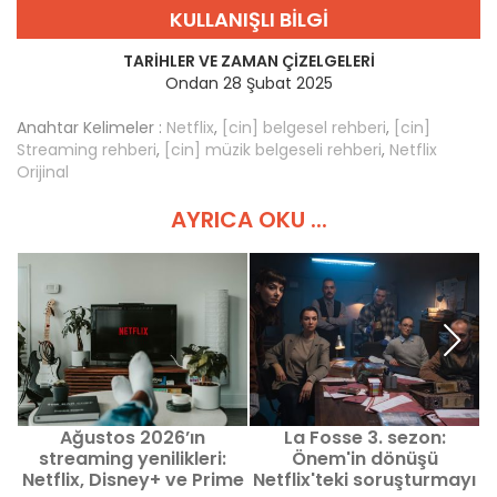
KULLANIŞLI BILGI
TARIHLER VE ZAMAN ÇIZELGELERI
Ondan 28 Şubat 2025
Anahtar Kelimeler :
Netflix
,
[cin] belgesel rehberi
,
[cin]
Streaming rehberi
,
[cin] müzik belgeseli rehberi
,
Netflix
Orijinal
AYRICA OKU ...
Ağustos 2026’ın
La Fosse 3. sezon:
streaming yenilikleri:
Önem'in dönüşü
Netflix, Disney+ ve Prime
Netflix'teki soruşturmayı