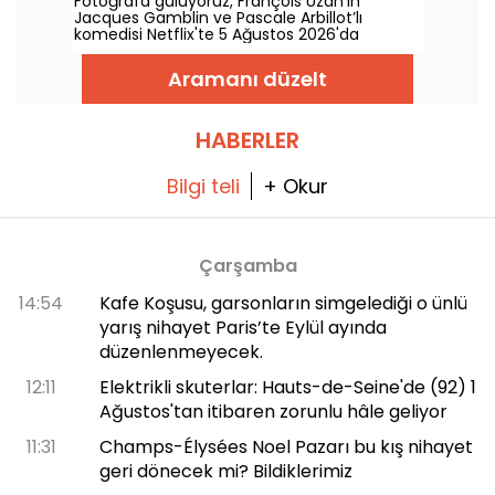
Fotoğrafa gülüyoruz, François Uzan’ın
Jacques Gamblin ve Pascale Arbillot’lı
komedisi Netflix'te 5 Ağustos 2026'da
izleyiciyle buluşuyor.
Aramanı düzelt
HABERLER
Bilgi teli
+ Okur
Çarşamba
14:54
Kafe Koşusu, garsonların simgelediği o ünlü
yarış nihayet Paris’te Eylül ayında
düzenlenmeyecek.
12:11
Elektrikli skuterlar: Hauts-de-Seine'de (92) 1
Ağustos'tan itibaren zorunlu hâle geliyor
11:31
Champs-Élysées Noel Pazarı bu kış nihayet
geri dönecek mi? Bildiklerimiz