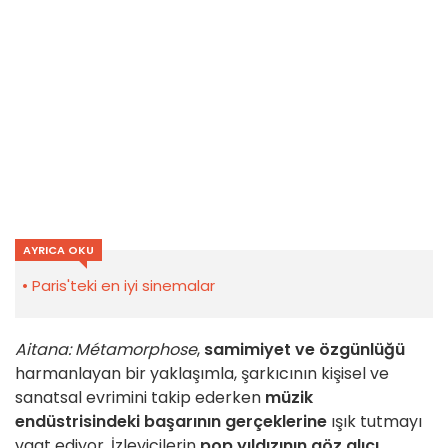
AYRICA OKU
Paris'teki en iyi sinemalar
Aitana: Métamorphose
,
samimiyet ve özgünlüğü
harmanlayan bir yaklaşımla, şarkıcının kişisel ve
sanatsal evrimini takip ederken
müzik
endüstrisindeki başarının gerçeklerine
ışık tutmayı
vaat ediyor. İzleyicilerin
pop yıldızının göz alıcı