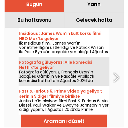
Bugün
Yarın
Bu haftasonu
Gelecek hafta
Insidious : James Wan'ın kült korku filmi
HBO Max'te geliyor
İlk Insidious filmi, James Wan'ın
yönetmenliğini üstlendiği ve Patrick Wilson
ile Rose Byrne'ın başrolde yer aldığı, 1 Ağustos
2026'da HBO Max'e katılıyor.
Fotoğrafa gülüyoruz: Aile komedisi
Netflix'te geliyor
Fotoğrafa gülüyoruz, François Uzan’ın
Jacques Gamblin ve Pascale Arbillot’lı
komedisi Netflix'te 5 Ağustos 2026'da
izleyiciyle buluşuyor.
Fast & Furious 6, Prime Video'ya geliyor;
serinin 9 diğer filmiyle birlikte
Justin Lin’in aksiyon filmi Fast & Furious 6, Vin
Diesel, Paul Walker ve Dwayne Johnson’ın yer
aldığı yapım, 1 Ağustos 2026’da Prime
Video’da izleyicilerle buluşuyor; serinin birçok
bölümünü de beraberinde getiriyor.
Aramanı düzelt