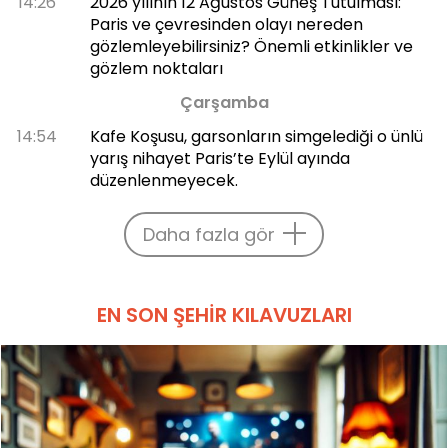
14:26
2026 yılının 12 Ağustos Güneş Tutulması:
Paris ve çevresinden olayı nereden
gözlemleyebilirsiniz? Önemli etkinlikler ve
gözlem noktaları
Çarşamba
14:54
Kafe Koşusu, garsonların simgelediği o ünlü
yarış nihayet Paris’te Eylül ayında
düzenlenmeyecek.
Daha fazla gör
EN SON ŞEHIR KILAVUZLARI