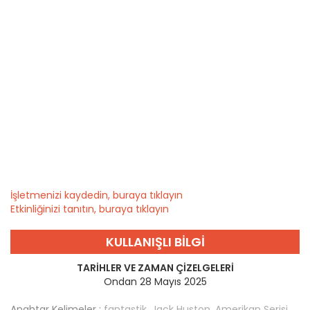
İşletmenizi kaydedin, buraya tıklayın
Etkinliğinizi tanıtın, buraya tıklayın
KULLANIŞLI BILGI
TARIHLER VE ZAMAN ÇIZELGELERI
Ondan 28 Mayıs 2025
Anahtar Kelimeler :
fantastik
,
Jack Huston
,
Amerikan Serisi
,