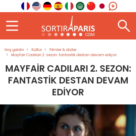
Hoş geldin
Kültür
Filmler & diziler
Mayfair Cadıları 2. sezon: fantastik destan devam ediyor
MAYFAIR CADILARI 2. SEZON:
FANTASTIK DESTAN DEVAM
EDIYOR