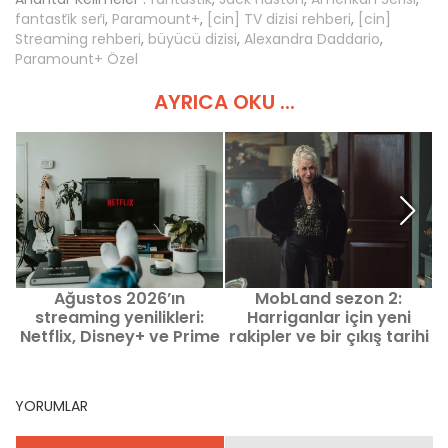
fantasti̇k seri̇
,
Paramount+
,
[cin] TV dizisi rehberi
,
[cin]
Streaming rehberi
,
büyücü dizisi
,
Alexandra Daddario
,
Paramount+ Özel
AYRICA OKU ...
Ağustos 2026’ın
MobLand sezon 2:
streaming yenilikleri:
Harriganlar için yeni
M
Netflix, Disney+ ve Prime
rakipler ve bir çıkış tarihi
Video’da izlenecek film
ve diziler
YORUMLAR