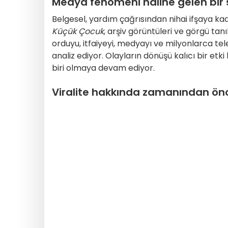
Medya fenomeni haline gelen bir 
Belgesel, yardım çağrısından nihai ifşaya kadar
Küçük Çocuk
, arşiv görüntüleri ve görgü tanı
orduyu, itfaiyeyi, medyayı ve milyonlarca tele
analiz ediyor. Olayların dönüşü kalıcı bir e
biri olmaya devam ediyor.
Viralite hakkında zamanından ö