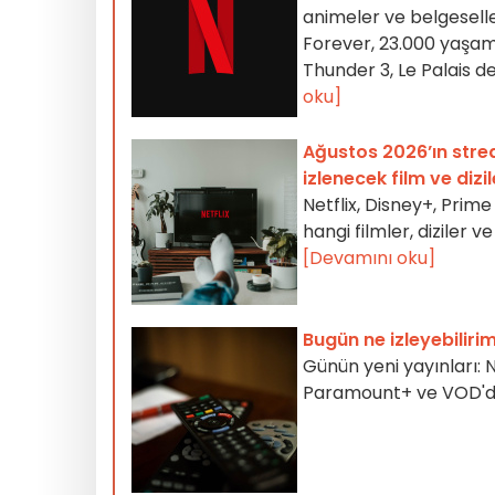
animeler ve belgesell
Forever, 23.000 yaşam,
Thunder 3, Le Palais d
oku]
Ağustos 2026’ın strea
izlenecek film ve dizil
Netflix, Disney+, Pri
hangi filmler, diziler
[Devamını oku]
Bugün ne izleyebilirim
Günün yeni yayınları: 
Paramount+ ve VOD'da 