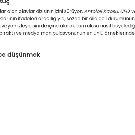
suç
 olan olaylar dizisinin izini sürüyor.
Antoloji Kaosu: UFO v
klarının ifadeleri aracılığıyla, sözde bir aile acil durumunun
vizyon izleyicisini de içine alarak tüm ulusu nasıl büyülediğ
tki bıraktı ve medya manipülasyonunun en ünlü örneklerind
nce düşünmek