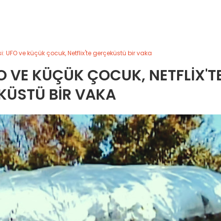
i: UFO ve küçük çocuk, Netflix'te gerçeküstü bir vaka
O VE KÜÇÜK ÇOCUK, NETFLIX'T
KÜSTÜ BIR VAKA