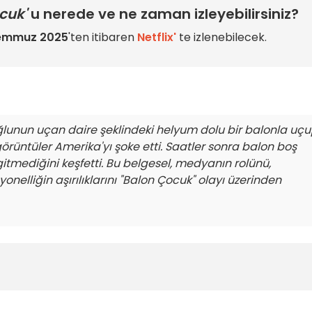
cuk'
u nerede ve ne zaman izleyebilirsiniz?
Temmuz 2025
'ten itibaren
Netflix'
te izlenebilecek.
oğlunun uçan daire şeklindeki helyum dolu bir balonla uç
görüntüler Amerika'yı şoke etti. Saatler sonra balon boş
tmediğini keşfetti. Bu belgesel, medyanın rolünü,
liğin aşırılıklarını "Balon Çocuk" olayı üzerinden