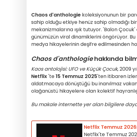
Chaos d'anthologie
koleksiyonunun bir parç
sahip olduğu etkiye henüz sahip olmadığı b
mekanizmalarına ışık tutuyor. 'Balon Çocuk' o
günümüzün viral dinamiklerini öngörüyor. Bu 
medya hikayelerinin deşifre edilmesinden hoşl
Chaos d'anthologie
hakkında bilm
Kaos antolojisi: UFO ve Küçük Çocuk
, 2009 y
Netflix
'te
15 Temmuz 2025
'ten itibaren izl
aldatmacaya dönüştüğü bu inanılmaz vakanın 
olağanüstü hikayelere olan kolektif hayranlığ
Bu makale internette yer alan bilgilere day
Netflix Temmuz 2026: 
Netflix'te Temmuz 2026'