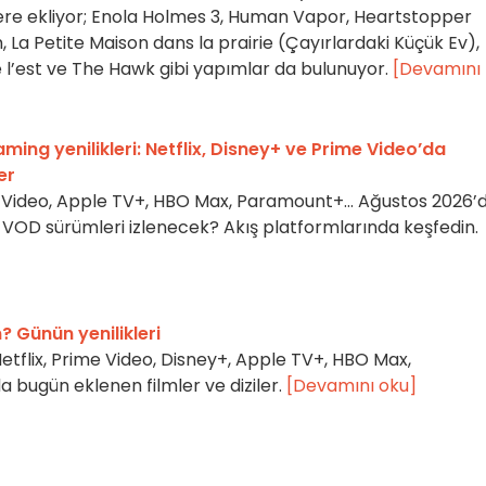
ere ekliyor; Enola Holmes 3, Human Vapor, Heartstopper
 La Petite Maison dans la prairie (Çayırlardaki Küçük Ev),
e l’est ve The Hawk gibi yapımlar da bulunuyor.
[Devamını
ming yenilikleri: Netflix, Disney+ ve Prime Video’da
er
me Video, Apple TV+, HBO Max, Paramount+… Ağustos 2026’
 ve VOD sürümleri izlenecek? Akış platformlarında keşfedin.
? Günün yenilikleri
Netflix, Prime Video, Disney+, Apple TV+, HBO Max,
bugün eklenen filmler ve diziler.
[Devamını oku]