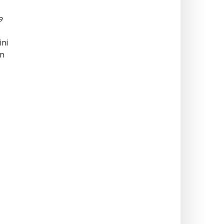
e
ini
en