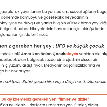
ası olarak yayınlanan bu yeni bölüm, sosyal ağların bugü
ir dönemde kamuoyu ve gazetecilik heyecanının
layı yine de duygu ve yanlış bilginin yüksek hızda yayıldığ
belgesel, haber hikayelerinin hayranları için olduğu kadar
ananlar için de bir fırsat.
eniz gereken her şey
: UFO ve küçük çocuk
ılındaki ünlü
Amerikan Balon Çocuk
olayını
yeniden ele alı
enebilecek olan belgesel, sözde bir trajedinin ulusal bir
iç yüzünü araştırıyor. Medyanın başarısızlıklarına ve
a bir göz atıyor.
anmaktadır. Bahsi geçen film veya diziyi henüz izlemedik.
Bu ay izlemeniz gereken yeni filmler ve diziler
da ne izlenir? Platform Fransa’da yeni filmler, diziler,