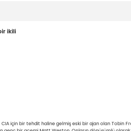
 ikili
 CIA için bir tehdit haline gelmiş eski bir ajan olan Tobin F
leyen genç bir acemi Matt Weston. Onların dönüşümlü olarak