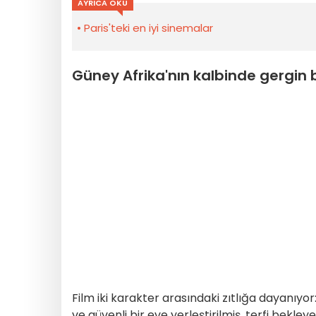
AYRICA OKU
Paris'teki en iyi sinemalar
Güney Afrika'nın kalbinde gergin bir
Film iki karakter arasındaki zıtlığa dayanıyor:
ve güvenli bir eve yerleştirilmiş, terfi bek