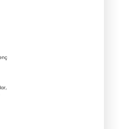
genç
lar,
e