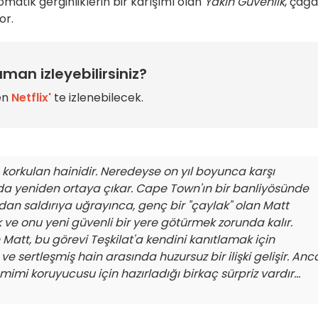
lomatik gerginliklerin bir karışımı olan
Yakın Güvenlik
, çağ
or.
man izleyebilirsiniz?
ren
Netflix'
te izlenebilecek.
e korkulan hainidir. Neredeyse on yıl boyunca karşı
da yeniden ortaya çıkar. Cape Town'ın bir banliyösünde
dan saldırıya uğrayınca, genç bir "çaylak" olan Matt
ve onu yeni güvenli bir yere götürmek zorunda kalır.
att, bu görevi Teşkilat'a kendini kanıtlamak için
ve sertleşmiş hain arasında huzursuz bir ilişki gelişir. Anc
imi koruyucusu için hazırladığı birkaç sürpriz vardır...