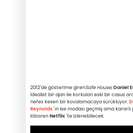
2012'de gösterime giren
Safe House
,
Daniel 
İdealist bir ajan ile korkulan eski bir casus a
nefes kesen bir kovalamacaya sürüklüyor.
D
Reynolds
'ın ise modası geçmiş ama kararlı g
itibaren
Netflix
'te izlenebilecek.