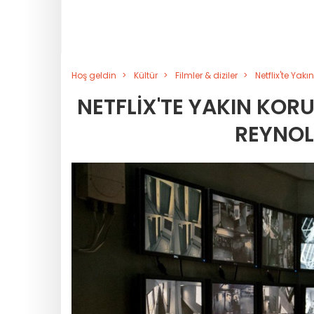
Hoş geldin
Kültür
Filmler & diziler
Netflix'te Ya
NETFLIX'TE YAKIN KO
REYNOL