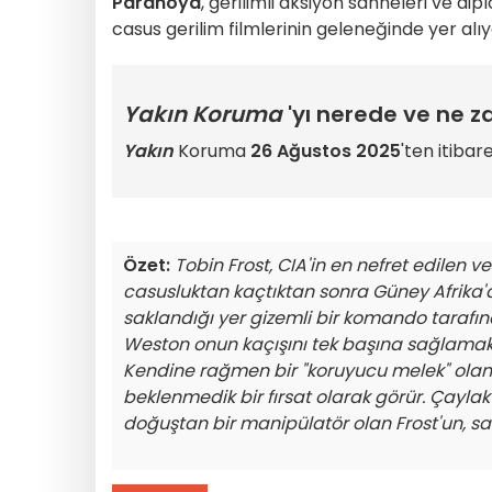
Paranoya
, gerilimli aksiyon sahneleri ve dip
casus gerilim filmlerinin geleneğinde yer alıy
Yakın Koruma
'yı nerede ve ne za
Yakın
Koruma
26 Ağustos 2025
'ten itiba
Özet:
Tobin Frost, CIA'in en nefret edilen v
casusluktan kaçtıktan sonra Güney Afrika'
saklandığı yer gizemli bir komando tarafın
Weston onun kaçışını tek başına sağlamak 
Kendine rağmen bir "koruyucu melek" olan M
beklenmedik bir fırsat olarak görür. Çaylak 
doğuştan bir manipülatör olan Frost'un, sam