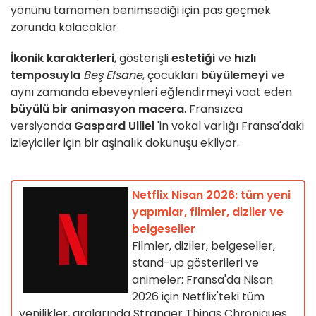
yönünü tamamen benimsediği için pas geçmek
zorunda kalacaklar.
İkonik karakterleri
, gösterişli
estetiği
ve
hızlı
temposuyla
Beş Efsane
, çocukları
büyülemeyi
ve
aynı zamanda ebeveynleri eğlendirmeyi vaat eden
büyülü bir animasyon macera
. Fransızca
versiyonda
Gaspard Ulliel
'in vokal varlığı Fransa'daki
izleyiciler için bir aşinalık dokunuşu ekliyor.
Netflix Nisan 2026: tüm yeni
yapımlar, filmler, diziler ve
belgeseller
Filmler, diziler, belgeseller,
stand-up gösterileri ve
animeler: Fransa'da Nisan
2026 için Netflix'teki tüm
yenilikler, aralarında Stranger Things Chroniques