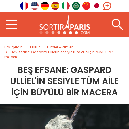
Hoş geldin
Kültür
Filmler & diziler
Beş Efsane: Gaspard Ulliel'in sesiyle tüm aile için büyülü bir
macera
BEŞ EFSANE: GASPARD
ULLIEL'IN SESIYLE TÜM AILE
IÇIN BÜYÜLÜ BIR MACERA