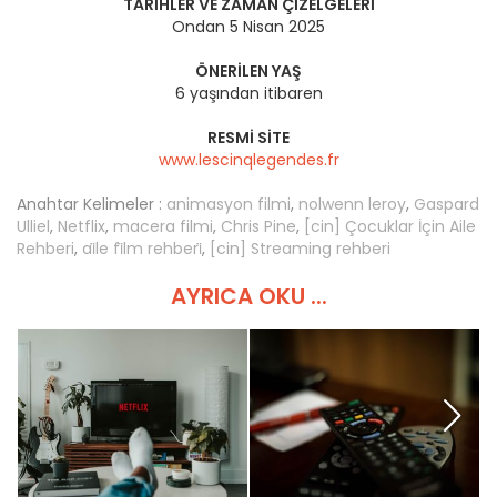
TARIHLER VE ZAMAN ÇIZELGELERI
Ondan 5 Nisan 2025
ÖNERILEN YAŞ
6 yaşından itibaren
RESMI SITE
www.lescinqlegendes.fr
Anahtar Kelimeler :
animasyon filmi
,
nolwenn leroy
,
Gaspard
Ulliel
,
Netflix
,
macera filmi
,
Chris Pine
,
[cin] Çocuklar İçin Aile
Rehberi
,
ai̇le fi̇lm rehberi̇
,
[cin] Streaming rehberi
AYRICA OKU ...