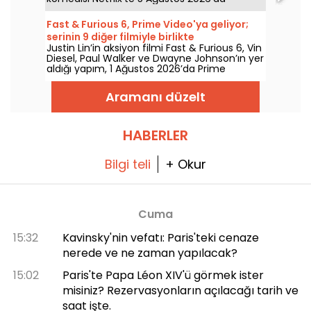
izleyiciyle buluşuyor.
Fast & Furious 6, Prime Video'ya geliyor;
serinin 9 diğer filmiyle birlikte
Justin Lin’in aksiyon filmi Fast & Furious 6, Vin
Diesel, Paul Walker ve Dwayne Johnson’ın yer
aldığı yapım, 1 Ağustos 2026’da Prime
Video’da izleyicilerle buluşuyor; serinin birçok
bölümünü de beraberinde getiriyor.
Aramanı düzelt
HABERLER
Bilgi teli
+ Okur
Cuma
15:32
Kavinsky'nin vefatı: Paris'teki cenaze
nerede ve ne zaman yapılacak?
15:02
Paris'te Papa Léon XIV'ü görmek ister
misiniz? Rezervasyonların açılacağı tarih ve
saat işte.