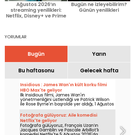
Ağustos 2026’ın
Bugün ne izleyebilirim?
streaming yenilikleri:
Günün yenilikleri
Netflix, Disney+ ve Prime
Video’da izlenecek film
ve diziler
YORUMLAR
Bugün
Yarın
Bu haftasonu
Gelecek hafta
Insidious : James Wan'ın kült korku filmi
HBO Max'te geliyor
İlk Insidious filmi, James Wan'ın
yönetmenliğini üstlendiği ve Patrick Wilson
ile Rose Byrne'ın başrolde yer aldığı, 1 Ağustos
2026'da HBO Max'e katılıyor.
Fotoğrafa gülüyoruz: Aile komedisi
Netflix'te geliyor
Fotoğrafa gülüyoruz, François Uzan’ın
Jacques Gamblin ve Pascale Arbillot’lı
komedisi Netflix'te 5 Ağustos 2026'da