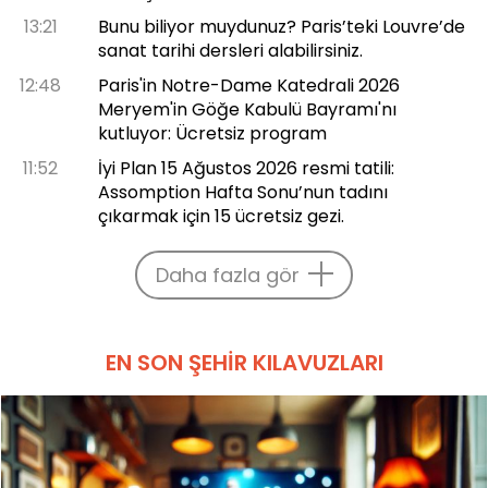
13:21
Bunu biliyor muydunuz? Paris’teki Louvre’de
sanat tarihi dersleri alabilirsiniz.
12:48
Paris'in Notre-Dame Katedrali 2026
Meryem'in Göğe Kabulü Bayramı'nı
kutluyor: Ücretsiz program
11:52
İyi Plan 15 Ağustos 2026 resmi tatili:
Assomption Hafta Sonu’nun tadını
çıkarmak için 15 ücretsiz gezi.
Daha fazla gör
EN SON ŞEHIR KILAVUZLARI