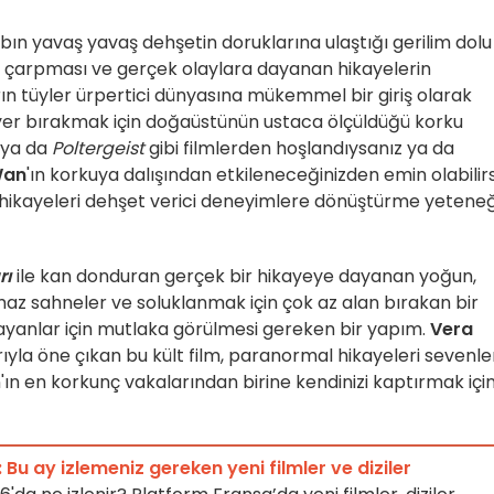
abın yavaş yavaş dehşetin doruklarına ulaştığı gerilim dolu
çarpması ve gerçek olaylara dayanan hikayelerin
ın tüyler ürpertici dünyasına mükemmel bir giriş olarak
e yer bırakmak için doğaüstünün ustaca ölçüldüğü korku
ya da
Poltergeist
gibi filmlerden hoşlandıysanız ya da
Wan
'ın korkuya dalışından etkileneceğinizden emin olabilirs
 hikayeleri dehşet verici deneyimlere dönüştürme yeteneğ
rı
ile kan donduran gerçek bir hikayeye dayanan yoğun,
lmaz sahneler ve soluklanmak için çok az alan bırakan bir
ayanlar için mutlaka görülmesi gereken bir yapım.
Vera
ıyla öne çıkan bu kült film, paranormal hikayeleri sevenle
ın en korkunç vakalarından birine kendinizi kaptırmak içi
Bu ay izlemeniz gereken yeni filmler ve diziler