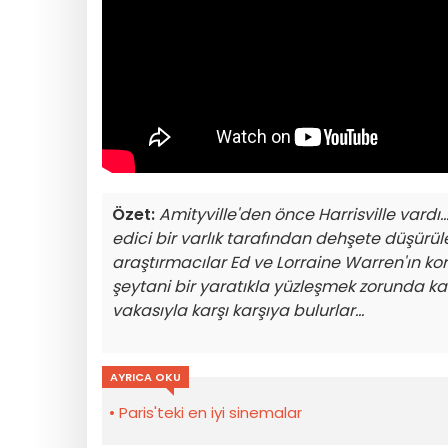
Özet:
Amityville'den önce Harrisville vardı..
edici bir varlık tarafından dehşete düşür
araştırmacılar Ed ve Lorraine Warren'ın ko
şeytani bir yaratıkla yüzleşmek zorunda kal
vakasıyla karşı karşıya bulurlar...
AYRICA OKU
Paris'teki en iyi sinemalar