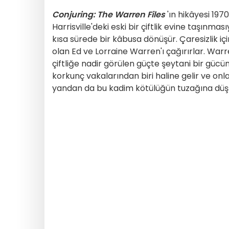
Conjuring: The Warren Files
'ın hikâyesi 197
Harrisville'deki eski bir çiftlik evine taşınmas
kısa sürede bir kâbusa dönüşür. Çaresizlik 
olan Ed ve Lorraine Warren'ı çağırırlar. Warren
çiftliğe nadir görülen güçte şeytani bir gücü
korkunç vakalarından biri haline gelir ve onl
yandan da bu kadim kötülüğün tuzağına düş