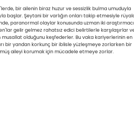
0'lerde, bir ailenin biraz huzur ve sessizlik bulma umuduyla
ıyla başlar. Şeytani bir varlığın onları takip etmesiyle rüyal
içinde, paranormal olaylar konusunda uzman iki araştırmac
'lar gelir gelmez rahatsız edici belirtilerle karşılaşırlar v
n musallat olduğunu keşfederler. Bu vaka kariyerlerinin en
arı bir yandan korkunç bir iblisle yüzleşmeye zorlarken bir
müş aileyi korumak için mücadele etmeye zorlar.