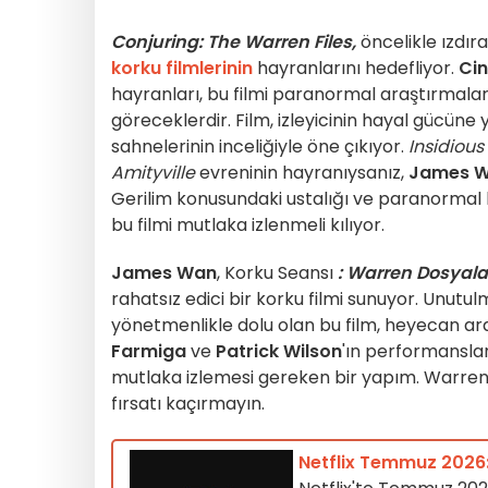
Conjuring: The Warren Files,
öncelikle ızdır
korku filmlerinin
hayranlarını hedefliyor.
Cin
hayranları, bu filmi paranormal araştırmalar
göreceklerdir. Film, izleyicinin hayal gücün
sahnelerinin inceliğiyle öne çıkıyor.
Insidious
Amityville
evreninin hayranıysanız,
James 
Gerilim konusundaki ustalığı ve paranormal
bu filmi mutlaka izlenmeli kılıyor.
James Wan
, Korku Seansı
: Warren Dosyala
rahatsız edici bir korku filmi sunuyor. Unutu
yönetmenlikle dolu olan bu film, heyecan ar
Farmiga
ve
Patrick Wilson
'ın performanslar
mutlaka izlemesi gereken bir yapım. Warren'
fırsatı kaçırmayın.
Netflix Temmuz 2026: 