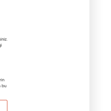
iniz.
i
rin
n bu