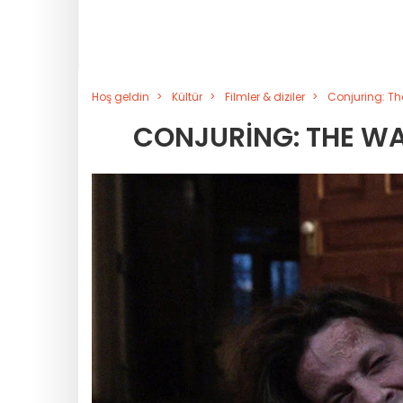
Hoş geldin
Kültür
Filmler & diziler
Conjuring: The
CONJURING: THE WAR