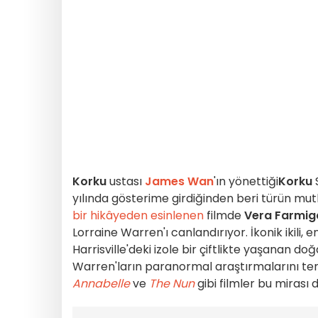
Korku
ustası
James Wan
'ın yönettiği
Korku
yılında gösterime girdiğinden beri türün mutl
bir hikâyeden esinlenen
filmde
Vera Farmig
Lorraine Warren'ı canlandırıyor. İkonik ikili, 
Harrisville'deki izole bir çiftlikte yaşanan doğ
Warren'ların paranormal araştırmalarını tem
Annabelle
ve
The Nun
gibi filmler bu mirası 