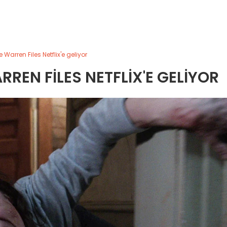
 Warren Files Netflix'e geliyor
REN FILES NETFLIX'E GELIYOR