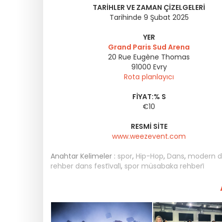
TARIHLER VE ZAMAN ÇIZELGELERI
Tarihinde 9 Şubat 2025
YER
Grand Paris Sud Arena
20 Rue Eugène Thomas
91000
Evry
Rota planlayıcı
FIYAT:% S
€10
RESMI SITE
www.weezevent.com
Anahtar Kelimeler :
spor
,
Hip-Hop
,
Dans
,
modern d
rehber dans festi̇vali̇
,
spor müsabaka rehberi̇