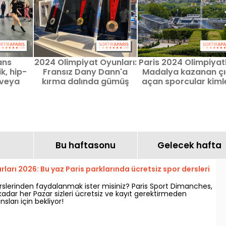
ans
2024 Olimpiyat Oyunları:
Paris 2024 Olimpiyatl
ik, hip-
Fransız Dany Dann'a
Madalya kazanan çı
 veya
kırma dalında gümüş
açan sporcular kiml
rsleri
madalya
Genel özet
n
Bu haftasonu
Gelecek hafta
rları 2026: Bu yaz Paris parklarında ücretsiz spor dersleri
rslerinden faydalanmak ister misiniz? Paris Sport Dimanches,
 kadar her Pazar sizleri ücretsiz ve kayıt gerektirmeden
sları için bekliyor!