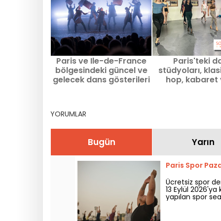
Paris ve Ile-de-France
Paris'teki d
bölgesindeki güncel ve
stüdyoları, klas
gelecek dans gösterileri
hop, kabaret
ve festivaller
çağdaş dans de
almak içi
YORUMLAR
Bugün
Yarın
Paris Spor Paza
Ücretsiz spor de
13 Eylül 2026'ya
yapılan spor sean