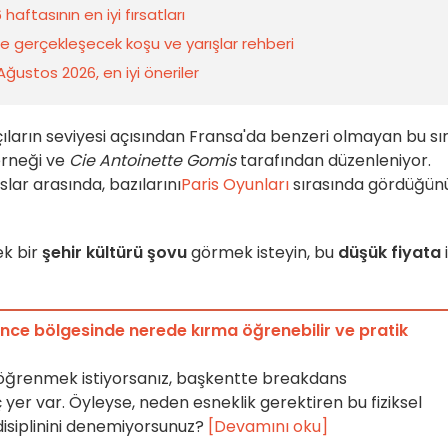
aftasının en iyi fırsatları
de gerçekleşecek koşu ve yarışlar rehberi
 Ağustos 2026, en iyi öneriler
ıların seviyesi açısından Fransa'da benzeri olmayan bu sı
rneği ve
Cie Antoinette Gomis
tarafından düzenleniyor.
lar arasında, bazılarını
Paris Oyunları
sırasında gördüğün
ek bir
şehir kültürü şovu
görmek isteyin, bu
düşük fiyata
i
ance bölgesinde nerede kırma öğrenebilir ve pratik
i öğrenmek istiyorsanız, başkentte breakdans
 yer var. Öyleyse, neden esneklik gerektiren bu fiziksel
disiplinini denemiyorsunuz?
[Devamını oku]