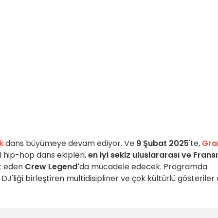
k
dans büyümeye devam ediyor. Ve
9 Şubat 2025
'te,
Gra
yi hip-hop dans ekipleri,
en iyi sekiz uluslararası ve Frans
t eden
Crew Legend'
da mücadele edecek. Programda
DJ'liği birleştiren multidisipliner ve çok kültürlü gösteriler