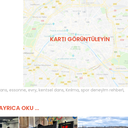
KARTI GÖRÜNTÜLEYIN
ans
,
essonne
,
evry
,
kentsel dans
,
Kırılma
,
spor deneyi̇m rehberi̇
,
AYRICA OKU ...