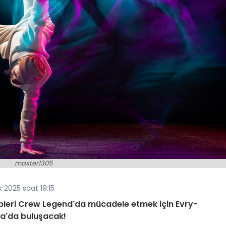
master1305
 2025 saat 19:15
ipleri Crew Legend'da mücadele etmek için Evry-
a'da buluşacak!