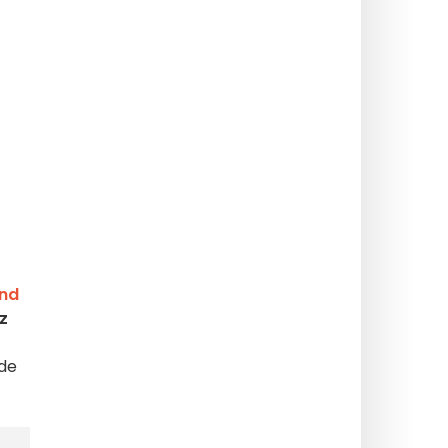
nd
ız
 de