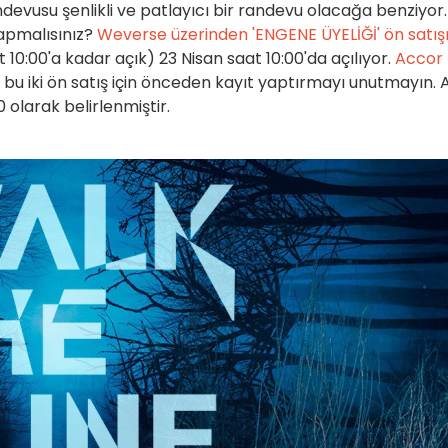
ndevusu şenlikli ve patlayıcı bir randevu olacağa benziyor.
yapmalısınız?
Weverse üzerinden 'ENGENE ÜYELİĞİ' ön satış
t 10:00'a kadar açık) 23 Nisan saat 10:00'da açılıyor.
Accor
bu iki ön satış için önceden kayıt yaptırmayı unutmayın. A
0 olarak belirlenmiştir.