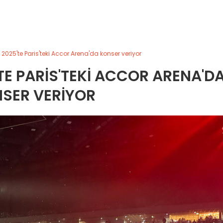
 2025'te Paris'teki Accor Arena'da konser veriyor
TE PARIS'TEKI ACCOR ARENA'D
SER VERIYOR