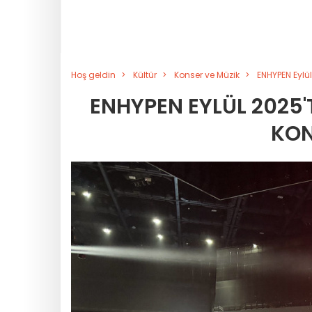
Hoş geldin
Kültür
Konser ve Müzik
ENHYPEN Eylül
ENHYPEN EYLÜL 2025'
KON