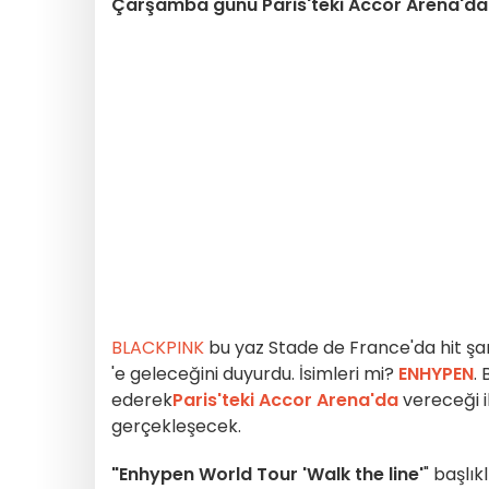
Çarşamba günü Paris'teki Accor Arena'da i
BLACKPINK
bu yaz Stade de France'da hit şark
'e geleceğini duyurdu. İsimleri mi?
ENHYPEN
.
ederek
Paris'teki Accor Arena'da
vereceği i
gerçekleşecek.
"Enhypen World Tour 'Walk the line'
" başlı