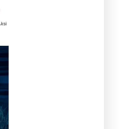
ı
ksi