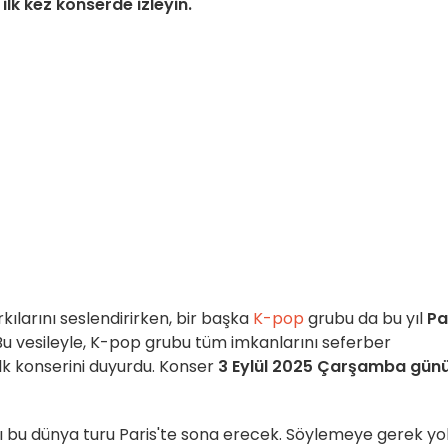
lk kez konserde izleyin.
ılarını seslendirirken, bir başka
K-pop
grubu da bu yıl
Pa
 Bu vesileyle, K-pop grubu tüm imkanlarını seferber
lk konserini duyurdu. Konser
3 Eylül 2025 Çarşamba gün
klı bu dünya turu Paris'te sona erecek. Söylemeye gerek yo