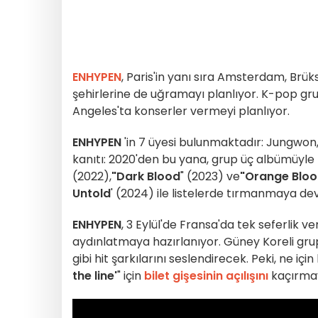
ENHYPEN
, Paris'in yanı sıra Amsterdam, Brük
şehirlerine de uğramayı planlıyor. K-pop gr
Angeles'ta konserler vermeyi planlıyor.
ENHYPEN
'in 7 üyesi bulunmaktadır: Jungwon,
kanıtı: 2020'den bu yana, grup üç albümüyle
(2022),
"Dark Blood
" (2023) ve
"Orange Blo
Untold
' (2024) ile listelerde tırmanmaya de
ENHYPEN
, 3 Eylül'de Fransa'da tek seferlik 
aydınlatmaya hazırlanıyor. Güney Koreli gr
gibi hit şarkılarını seslendirecek. Peki, ne iç
the line'
" için
bilet gişesinin açılışını
kaçırmay