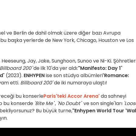
sel ve Berlin de dahil olmak üzere diğer bazı Avrupa
ubu başka yerlerde de New York, Chicago, Houston ve Los
 Heeseung, Jay, Jake, Sunghoon, Sunoo ve Ni-Ki. Şöhretler
Billboard 200
'de ilk 10'da yer aldı:
"Manifesto: Day 1
"
od
" (2023).
ENHYPEN
ise son stüdyo albümleri
'Romance:
vam etti.
Billboard 200'
de iki numaraya ulaştı!
vereceği bu konserle
Paris'teki Accor Arena'
da sahneyi
up bu konserde
'Bite Me
',
'No Doubt
' ve son single'ları
'Loos
in bekliyorsunuz? Bu büyük turne,
"Enhypen World Tour 'Wa
ın.