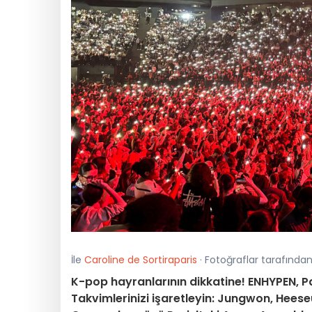
İle
Caroline de Sortiraparis
· Fotoğraflar tarafından
K-pop hayranlarının dikkatine! ENHYPEN, Pa
Takvimlerinizi işaretleyin: Jungwon, Heese