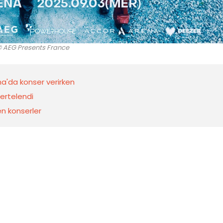
 AEG Presents France
na'da konser verirken
 ertelendi
en konserler