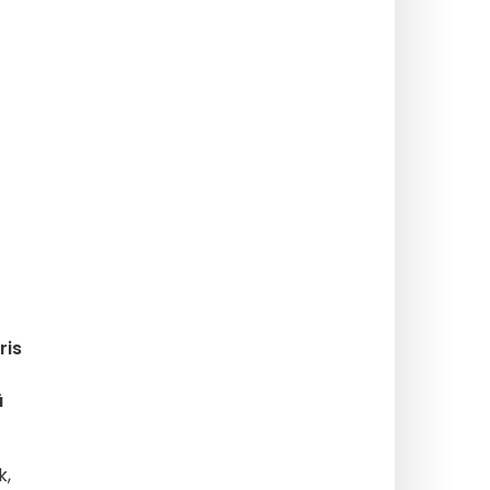
ris
ü
k,