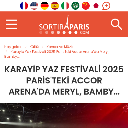
Hoş geldin
Kültür
Konser ve Müzik
Karayip Yaz Festivali 2025 Paris'teki Accor Arena'da Meryl,
Bamby...
KARAYIP YAZ FESTIVALI 2025
PARIS'TEKI ACCOR
ARENA'DA MERYL, BAMBY...