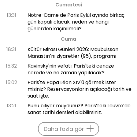
Cumartesi
13:31
Notre-Dame de Paris Eylül ayında birkaç
gün kapalı olacak: neden ve hangi
günlerden kaçınılmalı?
Cuma
18:31
Kültür Mirası Günleri 2026: Maubuisson
Manastırı'nı ziyaretler (95), programı
15:32
Kavinsky'nin vefatı: Paris'teki cenaze
nerede ve ne zaman yapılacak?
15:02
Paris'te Papa Léon XIV'ü görmek ister
misiniz? Rezervasyonların açılacağı tarih ve
saat işte.
13:21
Bunu biliyor muydunuz? Paris’teki Louvre’de
sanat tarihi dersleri alabilirsiniz.
Daha fazla gör