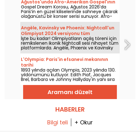
Ağustos'unda Afro-Amerikan Gospel'ının
Gospel Dream Korosu, Ağustos 2026’da
canlı bir kutlaması
Paris’in en güzel kiliselerinde sahneye çıkarak
olağanüstü bir konser serisi sunuyor. Afro-
Amerikan Kilisesi’nin özgün ilahileriyle umut,
birlik ve direnci kutlayan benzersiz bir müzik
Angèle, Kavinsky ve Phoenix: Nightcall'un
deneyimi.
Olimpiyat 2024 versiyonu tüm
İşte bu kadar! Olimpiyatların açılış töreni için
platformlarda
remikslenen ikonik Nightcall sesi nihayet tüm
platformlarda. Angèle, Phœnix ve Kavinsky
tarafından yapılan bir versiyon, resmi olarak
yayınlanmadan önce zaten heyecan
L'Olympia: Paris'in efsanevi mekanının
yaratmıştı.
tarihi
1893 yılında açılan Olympia, 2023 yılında 130.
yıldönümünü kutluyor. Edith Piaf, Jacques
Brel, Barbara ve Johnny Hallyday'in yanı sıra
Billie Holiday, The Beatles ve The Rolling
Stones gibi isimlerin sahne aldığı bu efsanevi
Aramanı düzelt
Paris konser ve eğlence mekânının tarihine
bir göz atıyoruz.
HABERLER
Bilgi teli
+ Okur