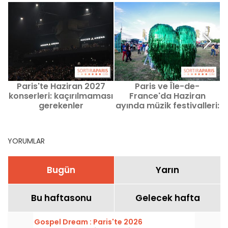
Paris'te Haziran 2027
Paris ve Île-de-
konserleri: kaçırılmaması
France'da Haziran
gerekenler
ayında müzik festivalleri:
T
kaçırmamanız
gerekenler
YORUMLAR
Bugün
Yarın
Bu haftasonu
Gelecek hafta
Gospel Dream : Paris'te 2026