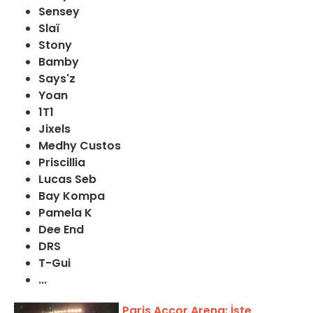
Sensey
Slaï
Stony
Bamby
Says'z
Yoan
1T1
Jixels
Medhy Custos
Priscillia
Lucas Seb
Bay Kompa
Pamela K
Dee End
DRS
T-Gui
...
Paris Accor Arena: İşte