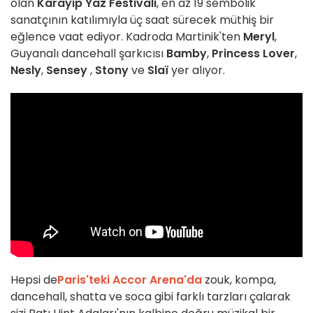
olan
Karayip Yaz Festivali
, en az 19 sembolik
sanatçının katılımıyla üç saat sürecek müthiş bir
eğlence vaat ediyor. Kadroda Martinik'ten
Meryl
,
Guyanalı dancehall şarkıcısı
Bamby
,
Princess Lover
,
Nesly
,
Sensey
,
Stony
ve
Slaï
yer alıyor.
Hepsi de
Paris'teki Accor Arena'da
zouk, kompa,
dancehall, shatta ve soca gibi farklı tarzları çalarak