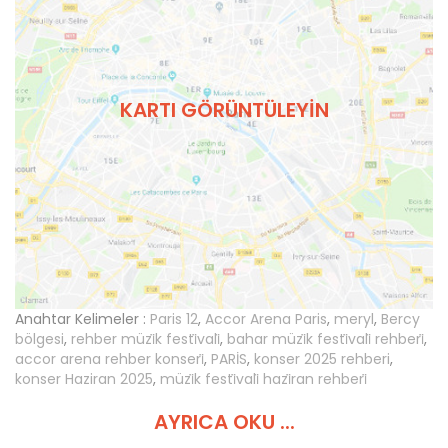
KARTI GÖRÜNTÜLEYIN
Anahtar Kelimeler :
Paris 12
,
Accor Arena Paris
,
meryl
,
Bercy
bölgesi
,
rehber müzi̇k festi̇vali̇
,
bahar müzi̇k festi̇vali̇ rehberi̇
,
accor arena rehber konseri̇
,
PARİS
,
konser 2025 rehberi
,
konser Haziran 2025
,
müzi̇k festi̇vali̇ hazi̇ran rehberi̇
AYRICA OKU ...