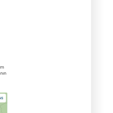
em
ının