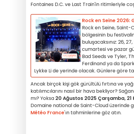
Fontaines D.C. ve Last Train'in ritimleriyle co
Rock en Seine 2026: 
Rock en Seine, Saint-C
bölgesinin bu festiva
buluşacaksınız: 26, 2
cumartesi ve pazar gü
Bad Seeds ve Tyler, Th
Ferdinand ya da Spark
Lykke Li de yerinde olacak. Günlere göre t
Ancak birçok kişi gök gürültülü fırtına ve y
katılımcılarını nasıl bir hava bekliyor? Sağ
mı? Yoksa
20 Ağustos 2025 Çarşamba, 21 
Domaine national de Saint-Cloud üzerinde gü
Météo France
'ın tahminlerine göz atın.