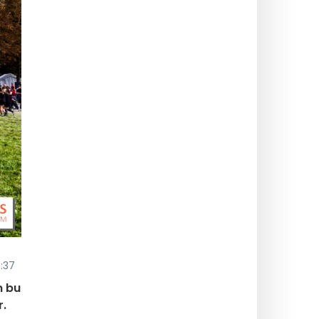
7:37
m bu
r.