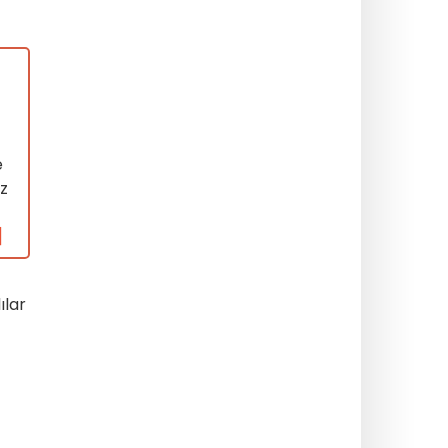
e
nz
]
ılar