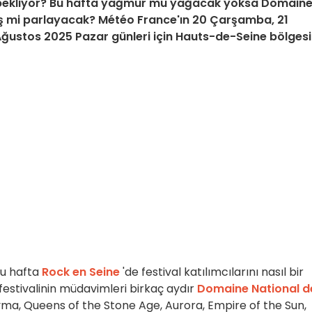
va bekliyor? Bu hafta yağmur mu yağacak yoksa Domain
ş mi parlayacak? Météo France'ın 20 Çarşamba, 21
ustos 2025 Pazar günleri için Hauts-de-Seine bölges
u hafta
Rock en Seine
'de festival katılımcılarını nasıl bir
ü festivalinin müdavimleri birkaç aydır
Domaine National d
yma, Queens of the Stone Age, Aurora, Empire of the Sun,