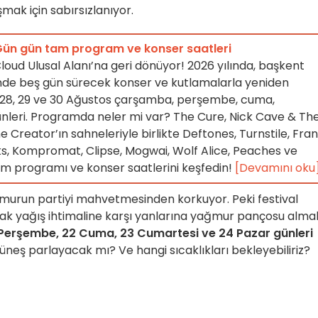
şmak için sabırsızlanıyor.
Gün gün tam program ve konser saatleri
loud Ulusal Alanı’na geri dönüyor! 2026 yılında, başkent
linde beş gün sürecek konser ve kutlamalarla yeniden
7, 28, 29 ve 30 Ağustos çarşamba, perşembe, cuma,
nleri. Programda neler mi var? The Cure, Nick Cave & Th
e Creator’ın sahneleriyle birlikte Deftones, Turnstile, Fra
s, Kompromat, Clipse, Mogwai, Wolf Alice, Peaches ve
am programı ve konser saatlerini keşfedin!
[Devamını oku
ağmurun partiyi mahvetmesinden korkuyor. Peki festival
anak yağış ihtimaline karşı yanlarına yağmur pançosu almal
Perşembe, 22 Cuma, 23 Cumartesi ve 24 Pazar günleri
neş parlayacak mı? Ve hangi sıcaklıkları bekleyebiliriz?