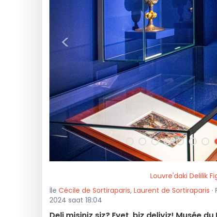
<
Louvre'daki Delilik F
İle
Cécile de Sortiraparis
,
Laurent de Sortiraparis
· 
2024 saat 18:04
Deli misiniz siz? Evet, biz deliyiz! Musée 