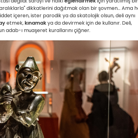
ası değildi: sarayı ve halkı
eğlendirmek
için yaratılmış bir
alıklarla" dikkatlerini dağıtmak olan bir şovmen... Ama h
 şiddet içeren, ister parodik ya da skatolojik olsun, deli aynı
ay
etmek,
kınamak
ya da devirmek için de kullanır. Deli,
un adab-ı muaşeret kurallarını çiğner.