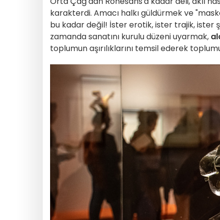
Orta Çağ'dan Rönesans'a kadar deli, akıl hast
karakterdi. Amacı halkı güldürmek ve "maskar
bu kadar değil! İster erotik, ister trajik, ister
zamanda sanatını kurulu düzeni uyarmak,
al
toplumun aşırılıklarını temsil ederek toplum