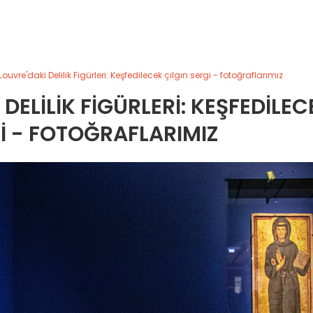
uvre'daki Delilik Figürleri: Keşfedilecek çılgın sergi - fotoğraflarımız
DELILIK FIGÜRLERI: KEŞFEDILEC
GI - FOTOĞRAFLARIMIZ