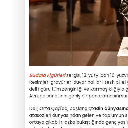
Budala Figürleri
sergisi, 13. yüzyıldan 16. yüz
Resimler, gravürler, duvar halıları, tezhipli e
deli figürü tüm zenginliği ve karmaşıklığıyla 
Avrupa sanatının geniş bir panoramasını su
Deli, Orta Çağ'da, başlangıçta
din dünyasın
atasözleri dünyasından gelen ve toplumun sın
ortaya çıkabilir: aşka bulaştığında genç yaşl