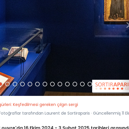
igürleri: Keşfedilmesi gereken çılgın sergi
Fotoğraflar tarafından Laurent de Sortiraparis · Güncellenmiş 11 E
du Louvre'da 16 Ekim 2024 - 3 Şubat 2025 tarihleri arasın