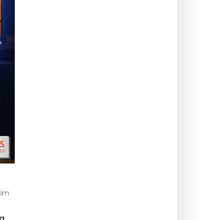
>
kim
da