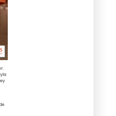
r.
ıyla
zey
lde