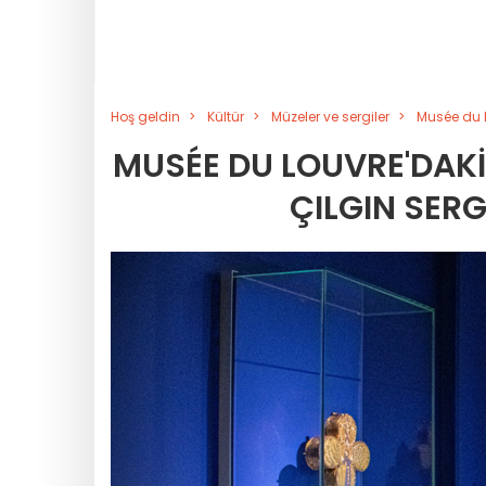
Hoş geldin
Kültür
Müzeler ve sergiler
Musée du Lo
MUSÉE DU LOUVRE'DAKI 
ÇILGIN SER