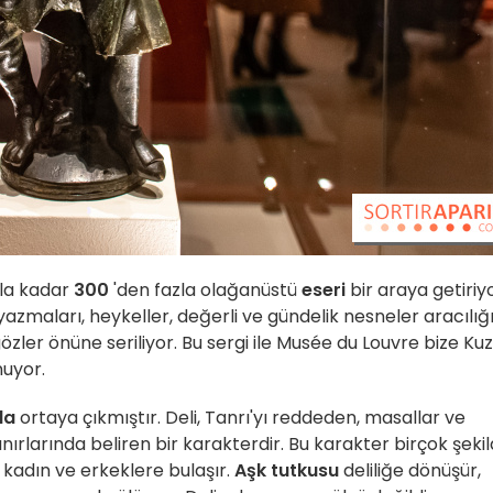
yıla kadar
300
'den fazla olağanüstü
eseri
bir araya getiriyo
l yazmaları, heykeller, değerli ve gündelik nesneler aracılığ
gözler önüne seriliyor. Bu sergi ile Musée du Louvre bize Ku
nuyor.
da
ortaya çıkmıştır. Deli, Tanrı'yı reddeden, masallar ve
ırlarında beliren bir karakterdir. Bu karakter birçok şeki
ı kadın ve erkeklere bulaşır.
Aşk tutkusu
deliliğe dönüşür,