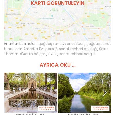
KARTI GÖRÜNTÜLEYIN
Anahtar Kelimeler :
çağdaş sanat
,
sanat fuarı
,
çağdaş sanat
fuari
,
Latin Amerika Evi
,
paris 7
,
sanat rehberi etkinliği
,
Saint
Thomas d'Aquin bölgesi
,
PARİS
,
sanat rehberi sergisi
AYRICA OKU ...