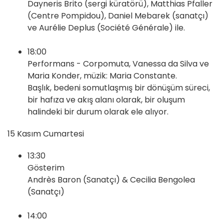
Dayneris Brito (sergi küratörü), Matthias Pfaller
(Centre Pompidou), Daniel Mebarek (sanatçı)
ve Aurélie Deplus (Société Générale) ile.
18:00
Performans - Corpomuta, Vanessa da Silva ve
Maria Konder, müzik: Maria Constante.
Başlık, bedeni somutlaşmış bir dönüşüm süreci,
bir hafıza ve akış alanı olarak, bir oluşum
halindeki bir durum olarak ele alıyor.
15 Kasım Cumartesi
13:30
Gösterim
Andrès Baron (Sanatçı) & Cecilia Bengolea
(Sanatçı)
14:00