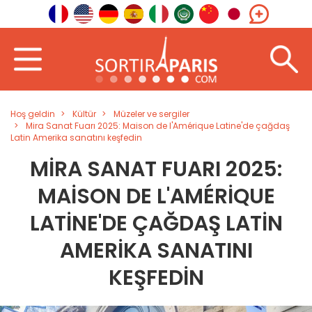
Hoş geldin
Kültür
Müzeler ve sergiler
Mira Sanat Fuarı 2025: Maison de l'Amérique Latine'de çağdaş
Latin Amerika sanatını keşfedin
MIRA SANAT FUARI 2025:
MAISON DE L'AMÉRIQUE
LATINE'DE ÇAĞDAŞ LATIN
AMERIKA SANATINI
KEŞFEDIN