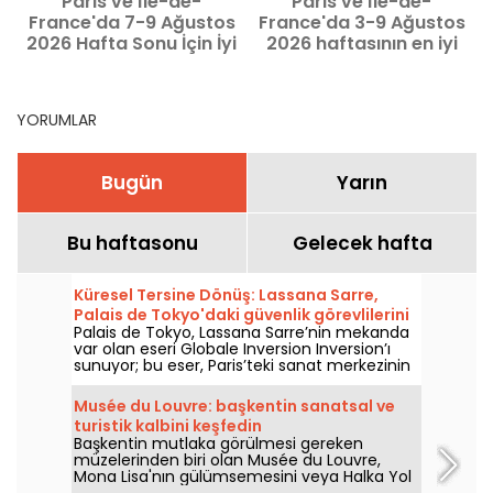
Paris ve Île-de-
Paris ve Île-de-
France'da 7-9 Ağustos
France'da 3-9 Ağustos
2026 Hafta Sonu İçin İyi
2026 haftasının en iyi
Planlar
önerileri
Ö
YORUMLAR
Bugün
Yarın
Bu haftasonu
Gelecek hafta
Küresel Tersine Dönüş: Lassana Sarre,
Palais de Tokyo'daki güvenlik görevlilerini
Palais de Tokyo, Lassana Sarre’nin mekanda
öne çıkarıyor
var olan eseri Globale Inversion Inversion’ı
sunuyor; bu eser, Paris’teki sanat merkezinin
güvenlik ekiplerine adanmıştır ve 5 Haziran
2026’dan bu yana ziyaretçilerle buluşuyor.
Musée du Louvre: başkentin sanatsal ve
Ressam, bakışı her gün ziyaretçileri
turistik kalbini keşfedin
karşılayan, güvenliği sağlayan ve onlara eşlik
Başkentin mutlaka görülmesi gereken
eden bu kişilere kaydırıyor.
müzelerinden biri olan Musée du Louvre,
Mona Lisa'nın gülümsemesini veya Halka Yol
Gösteren Özgürlük'ün coşkusunu