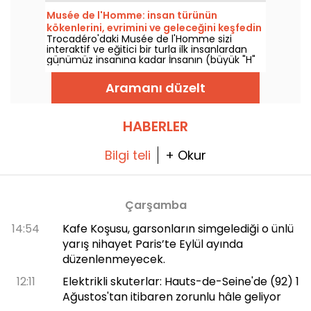
düşünmeye gelen yılda 8 milyon ziyaretçinin
Musée de l'Homme: insan türünün
de kanıtladığı gibi, sergilediği birçok
kökenlerini, evrimini ve geleceğini keşfedin
başyapıtla Fransız ve Avrupa kültürünü
Trocadéro'daki Musée de l'Homme sizi
tanıtmaktadır. Burası, sanatın iki yüzyıldır
interaktif ve eğitici bir turla ilk insanlardan
geliştiği, tarihle iç içe bir yer ve Paris'te
günümüz insanına kadar İnsanın (büyük "H"
kalıyorsanız mutlaka görmeniz gereken bir
ile) evrimini keşfetmeye davet ediyor.
yer!
Aramanı düzelt
HABERLER
Bilgi teli
+ Okur
Çarşamba
14:54
Kafe Koşusu, garsonların simgelediği o ünlü
yarış nihayet Paris’te Eylül ayında
düzenlenmeyecek.
12:11
Elektrikli skuterlar: Hauts-de-Seine'de (92) 1
Ağustos'tan itibaren zorunlu hâle geliyor