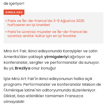
de içeriyor!
AYRICA OKU
Paris ve Île-de-France'da 3-9 Ağustos 2026
haftasının en iyi önerileri
Paris'te ücretsiz müzeler ve Île-de-France'de
ücretsiz anıtlar: kültür için en iyi fırsatlar
Mira Art Fair, ikinci edisyonunda Karayipler ve Latin
Amerika'dan yaklaşık
yirmi
galeriyi
ağırlıyor ve
konferanslar, sergiler ve performanslar da sunuyor.
Bu yıl,
Brezilya
onur konuğu!
İşte Mira Art Fair'in ikinci edisyonunun halka açık
programı. Performanslar ve konferanslar Maison de
l'Amérique latine'nin oditoryumunda düzenleniyor.
Dikkat, bazı etkinlikler tamamen Fransızca
olmayabilir: