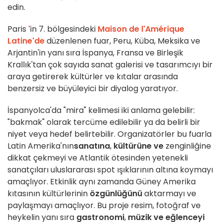
edin.
Paris
'
in 7. bölgesindeki
Maison de l'Amérique
Latine'de
düzenlenen fuar, Peru, Küba, Meksika ve
Arjantin'in yanı sıra İspanya, Fransa ve Birleşik
Krallık'tan çok sayıda sanat galerisi ve tasarımcıyı bir
araya getirerek kültürler ve kıtalar arasında
benzersiz ve büyüleyici bir diyalog yaratıyor.
İspanyolca'da "mira" kelimesi iki anlama gelebilir:
"bakmak" olarak tercüme edilebilir ya da belirli bir
niyet veya hedef belirtebilir. Organizatörler bu fuarla
Latin Amerika'nın
sanatına
,
kültürüne ve
zenginliğine
dikkat çekmeyi ve Atlantik ötesinden yetenekli
sanatçıları uluslararası spot ışıklarının altına koymayı
amaçlıyor. Etkinlik aynı zamanda Güney Amerika
kıtasının kültürlerinin
özgünlüğünü
aktarmayı ve
paylaşmayı amaçlıyor. Bu proje resim, fotoğraf ve
heykelin yanı sıra
gastronomi
,
müzik ve
eğlenceyi