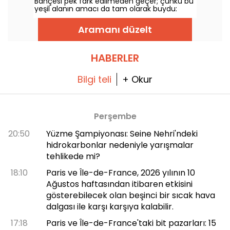
Bahçesi pek fark edilmeden geçer; çünkü bu
yeşil alanın amacı da tam olarak buydu:
dinlenip kendini yeniden toplamak için sessiz
ve sakin bir yer sunmak.
Aramanı düzelt
HABERLER
Bilgi teli
+ Okur
Perşembe
20:50
Yüzme Şampiyonası: Seine Nehri'ndeki
hidrokarbonlar nedeniyle yarışmalar
tehlikede mi?
18:10
Paris ve Île-de-France, 2026 yılının 10
Ağustos haftasından itibaren etkisini
gösterebilecek olan beşinci bir sıcak hava
dalgası ile karşı karşıya kalabilir.
17:18
Paris ve Île-de-France'taki bit pazarları: 15