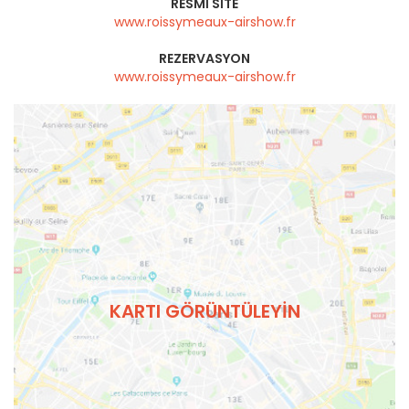
RESMI SITE
www.roissymeaux-airshow.fr
REZERVASYON
www.roissymeaux-airshow.fr
KARTI GÖRÜNTÜLEYIN