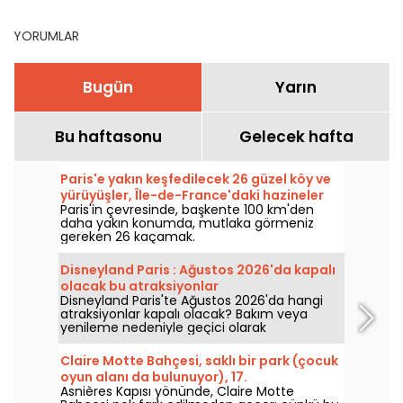
YORUMLAR
Bugün
Yarın
Bu haftasonu
Gelecek hafta
Paris'e yakın keşfedilecek 26 güzel köy ve
yürüyüşler, Île-de-France'daki hazineler
Paris'in çevresinde, başkente 100 km'den
daha yakın konumda, mutlaka görmeniz
gereken 26 kaçamak.
Disneyland Paris : Ağustos 2026'da kapalı
olacak bu atraksiyonlar
Disneyland Paris'te Ağustos 2026'da hangi
atraksiyonlar kapalı olacak? Bakım veya
yenileme nedeniyle geçici olarak
kullanılamayan atraksiyonların listesini
inceleyerek ziyaretinizi buna göre planlayın.
Claire Motte Bahçesi, saklı bir park (çocuk
oyun alanı da bulunuyor), 17.
Asnières Kapısı yönünde, Claire Motte
arrondissement’da