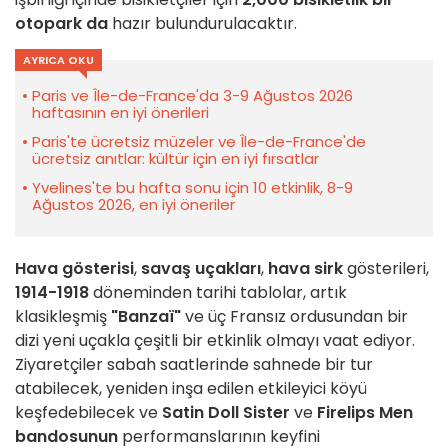
otopark da
hazır bulundurulacaktır.
AYRICA OKU
Paris ve Île-de-France'da 3-9 Ağustos 2026
haftasının en iyi önerileri
Paris'te ücretsiz müzeler ve Île-de-France'de
ücretsiz anıtlar: kültür için en iyi fırsatlar
Yvelines'te bu hafta sonu için 10 etkinlik, 8-9
Ağustos 2026, en iyi öneriler
Hava gösterisi
,
savaş uçakları
,
hava sirk
gösterileri,
1914-1918
döneminden tarihi tablolar, artık
klasikleşmiş
"Banzaï"
ve üç Fransız ordusundan bir
dizi yeni uçakla çeşitli bir etkinlik olmayı vaat ediyor.
Ziyaretçiler sabah saatlerinde sahnede bir tur
atabilecek, yeniden inşa edilen etkileyici köyü
keşfedebilecek ve
Satin Doll Sister
ve
Firelips Men
bandosunun
performanslarının keyfini