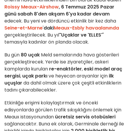
Roissy Meaux-Airshow
, 6 Temmuz 2025 Pazar
günü sabah 8'den akşam 6'ya kadar devam
edecek. Bu yeni ve dördüncü etkinlik bir kez daha
Seine-et-Marne
'
daki
Meaux-Esbly havaalanında
gerçekleştirilecek. Bu yıl
"Uçaklar ve 'ELLES'
"
temasıyla kadınlar ön planda olacak.
Bu gün
80 uçak
Meld semalarında hava gösterileri
gerçekleştirecek. Yerde ise ziyaretçiler, askeri
kamplarda kurulan
re-enaktörler
,
eski model araç
sergisi
,
uçak parkı
ve heyecan arayanlar için
ilk
uçuşlar
da dahil olmak üzere çok çeşitli etkinliklerin
tadını çıkarabilecekler.
Etkinliğe erişimi kolaylaştırmak ve önceki
edisyonlarda görülen trafik sıkışıklığını önlemek için
Meaux istasyonundan
ücretsiz servis otobüsleri
sağlanacaktır. Buna ek olarak, Germinale derneği ile
işbirliği içinde bisikletçiler için
2,000 bisikletlik bir