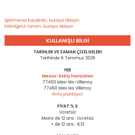
İşletmenizi kaydedin, buraya tıklayın
Etkinliğinizi tanıtın, buraya tıklayın
KULLANIŞLI BILGI
TARIHLER VE ZAMAN ÇIZELGELERI
Tarihinde 6 Temmuz 2025
YER
Meaux-Esbly havaalanı
77450 Isles-lès-Villenoy
77450
Isles les Villenoy
Rota planlayıcı
FIYAT:% S
Ücretsiz
Moins de 12 ans : Ücretsiz
+ de 12 ans : €12