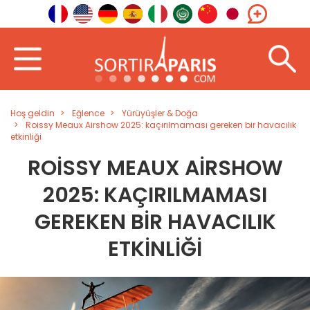
Hoş geldin
Eğlence
Yürüyüşler & Doğa
Roissy Meaux Airshow 2025: kaçırılmaması gereken bir havacılık
etkinliği
ROISSY MEAUX AIRSHOW
2025: KAÇIRILMAMASI
GEREKEN BIR HAVACILIK
ETKINLIĞI