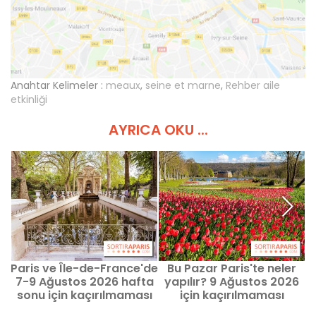
Anahtar Kelimeler :
meaux
,
seine et marne
,
Rehber aile
etkinliği
AYRICA OKU ...
Paris ve Île-de-France'de
Bu Pazar Paris'te neler
P
7-9 Ağustos 2026 hafta
yapılır? 9 Ağustos 2026
sonu için kaçırılmaması
için kaçırılmaması
gerekenler
gereken etkinlikler