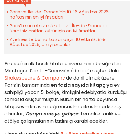
AYRICA OKU
Paris ve Île-de-France'da 10-16 Ağustos 2026
haftasının en iyi fırsatları
Paris'te ücretsiz müzeler ve Île-de-France'de
ücretsiz anıtlar: kültür için en iyi fırsatlar
Yvelines'te bu hafta sonu için 10 etkinlik, 8-9
Ağustos 2026, en iyi öneriler
Fransa'nın ilk basılı kitabı, üniversitenin beşiği olan
Montagne Sainte-Geneviève'de doğmuştur. Ünlü
Shakespeare & Company
de dahil olmak üzere
Paris'in tamamında
en fazla sayıda kitapçıya
ev
sahipliği yapan 5. bölge, kimliğini edebiyatla kurduğu
temasla oluşturmuştur. Bütün bir hafta boyunca
kitapseverler, ister öğrenci ister aile ister arkadaş
olsunlar,
"Dünya nereye gidiyor
" temalı etkinlik ve
atölye çalışmalarının tadını çıkarabilecekler.