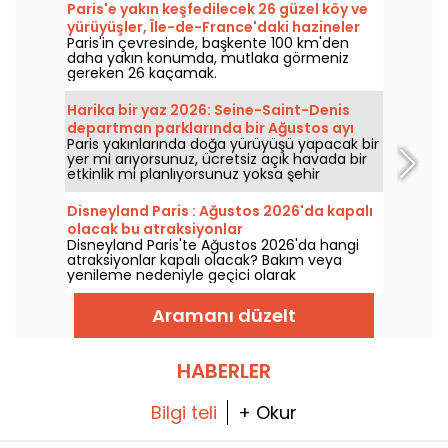
Paris'e yakın keşfedilecek 26 güzel köy ve
yürüyüşler, Île-de-France'daki hazineler
Paris'in çevresinde, başkente 100 km'den
daha yakın konumda, mutlaka görmeniz
gereken 26 kaçamak.
Harika bir yaz 2026: Seine-Saint-Denis
departman parklarında bir Ağustos ayı
Paris yakınlarında doğa yürüyüşü yapacak bir
yer mi arıyorsunuz, ücretsiz açık havada bir
etkinlik mi planlıyorsunuz yoksa şehir
gürültüsünden uzak, spor yapabileceğiniz bir
mekan mı istiyorsunuz… Seine-Saint-Denis
Disneyland Paris : Ağustos 2026'da kapalı
parkları tam da size göre!
olacak bu atraksiyonlar
Disneyland Paris'te Ağustos 2026'da hangi
atraksiyonlar kapalı olacak? Bakım veya
yenileme nedeniyle geçici olarak
kullanılamayan atraksiyonların listesini
inceleyerek ziyaretinizi buna göre planlayın.
Aramanı düzelt
HABERLER
Bilgi teli
+ Okur