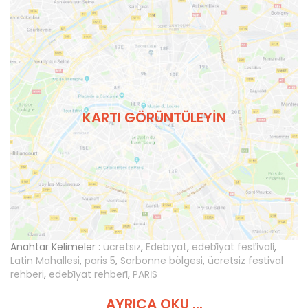
KARTI GÖRÜNTÜLEYIN
Anahtar Kelimeler :
ücretsiz
,
Edebiyat
,
edebi̇yat festi̇vali̇
,
Latin Mahallesi
,
paris 5
,
Sorbonne bölgesi
,
ücretsiz festival
rehberi
,
edebi̇yat rehberi̇
,
PARİS
AYRICA OKU ...