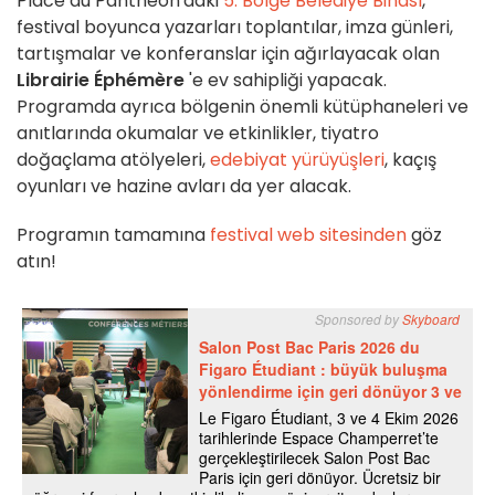
Place du Panthéon'daki
5. Bölge Belediye Binası
,
festival boyunca yazarları toplantılar, imza günleri,
tartışmalar ve konferanslar için ağırlayacak olan
Librairie Éphémère
'e ev sahipliği yapacak.
Programda ayrıca bölgenin önemli kütüphaneleri ve
anıtlarında okumalar ve etkinlikler, tiyatro
doğaçlama atölyeleri,
edebiyat yürüyüşleri
, kaçış
oyunları ve hazine avları da yer alacak.
Programın tamamına
festival web sitesinden
göz
atın!