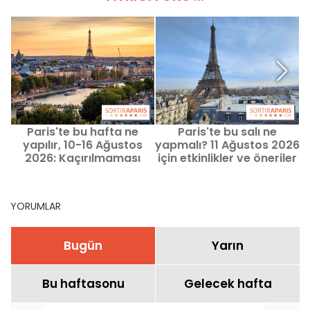
Paris'te bu hafta ne
Paris'te bu salı ne
A
yapılır, 10-16 Ağustos
yapmalı? 11 Ağustos 2026
2026: Kaçırılmaması
için etkinlikler ve öneriler
gereken etkinlikler
YORUMLAR
Bugün
Yarın
Bu haftasonu
Gelecek hafta