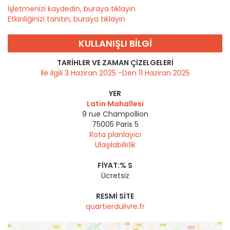
İşletmenizi kaydedin, buraya tıklayın
Etkinliğinizi tanıtın, buraya tıklayın
KULLANIŞLI BILGI
TARIHLER VE ZAMAN ÇIZELGELERI
İle ilgili 3 Haziran 2025 -Den 11 Haziran 2025
YER
Latin Mahallesi
9 rue Champollion
75005
Paris 5
Rota planlayıcı
Ulaşılabilirlik
FIYAT:% S
Ücretsiz
RESMI SITE
quartierdulivre.fr