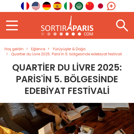
Hoş geldin
Eğlence
Yürüyüşler & Doğa
Quartier du Livre 2025: Paris'in 5. bölgesinde edebiyat festivali
QUARTIER DU LIVRE 2025:
PARIS'IN 5. BÖLGESINDE
EDEBIYAT FESTIVALI