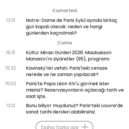
Cumartesi
13:31
Notre-Dame de Paris Eylül ayında birkaç
gün kapalı olacak: neden ve hangi
günlerden kaçınılmalı?
Cuma
18:31
Kültür Mirası Günleri 2026: Maubuisson
Manastırı'nı ziyaretler (95), programı
15:32
Kavinsky'nin vefatı: Paris'teki cenaze
nerede ve ne zaman yapılacak?
15:02
Paris'te Papa Léon XIV'ü görmek ister
misiniz? Rezervasyonların açılacağı tarih ve
saat işte.
13:21
Bunu biliyor muydunuz? Paris’teki Louvre’de
sanat tarihi dersleri alabilirsiniz.
Daha fazla gör