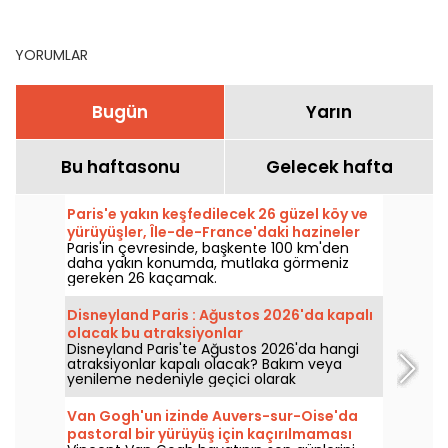
macerayı yaşayın (78)
Ç
YORUMLAR
Bugün
Yarın
Bu haftasonu
Gelecek hafta
Paris'e yakın keşfedilecek 26 güzel köy ve
yürüyüşler, Île-de-France'daki hazineler
Paris'in çevresinde, başkente 100 km'den
daha yakın konumda, mutlaka görmeniz
gereken 26 kaçamak.
Disneyland Paris : Ağustos 2026'da kapalı
olacak bu atraksiyonlar
Disneyland Paris'te Ağustos 2026'da hangi
atraksiyonlar kapalı olacak? Bakım veya
yenileme nedeniyle geçici olarak
kullanılamayan atraksiyonların listesini
inceleyerek ziyaretinizi buna göre planlayın.
Van Gogh'un izinde Auvers-sur-Oise'da
pastoral bir yürüyüş için kaçırılmaması