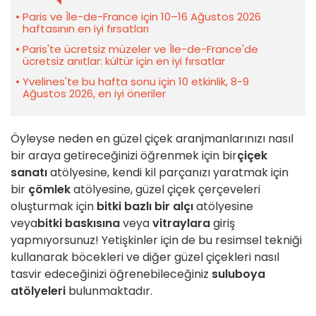
Paris ve Île-de-France için 10–16 Ağustos 2026
haftasının en iyi fırsatları
Paris'te ücretsiz müzeler ve Île-de-France'de
ücretsiz anıtlar: kültür için en iyi fırsatlar
Yvelines'te bu hafta sonu için 10 etkinlik, 8-9
Ağustos 2026, en iyi öneriler
Öyleyse neden en güzel çiçek aranjmanlarınızı nasıl
bir araya getireceğinizi öğrenmek için bir
çiçek
sanatı
atölyesine, kendi kil parçanızı yaratmak için
bir
çömlek
atölyesine, güzel çiçek çerçeveleri
oluşturmak için
bitki bazlı bir alçı
atölyesine
veya
bitki baskısına
veya
vitraylara
giriş
yapmıyorsunuz! Yetişkinler için de bu resimsel tekniği
kullanarak böcekleri ve diğer güzel çiçekleri nasıl
tasvir edeceğinizi öğrenebileceğiniz
suluboya
atölyeleri
bulunmaktadır.