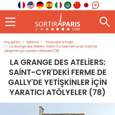
Hoş geldin
Eğlence
Yürüyüşler & Doğa
La Grange des Ateliers: Saint-Cyr'deki Ferme de Gally'de
yetişkinler için yaratıcı atölyeler (78)
LA GRANGE DES ATELIERS:
SAINT-CYR'DEKI FERME DE
GALLY'DE YETIŞKINLER IÇIN
YARATICI ATÖLYELER (78)