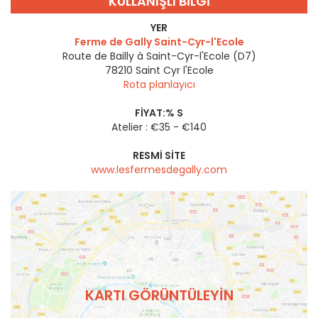
KULLANIŞLI BILGI
YER
Ferme de Gally Saint-Cyr-l'Ecole
Route de Bailly à Saint-Cyr-l'Ecole (D7)
78210
Saint Cyr l'Ecole
Rota planlayıcı
FIYAT:% S
Atelier : €35 - €140
RESMI SITE
www.lesfermesdegally.com
KARTI GÖRÜNTÜLEYIN