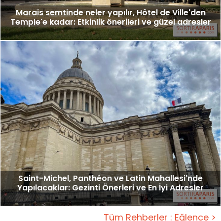
Marais semtinde neler yapılır, Hôtel de Ville'den
Temple'e kadar: Etkinlik önerileri ve güzel adresler
Saint-Michel, Panthéon ve Latin Mahallesi'nde
Yapılacaklar: Gezinti Önerleri ve En İyi Adresler
Tüm Rehberler : Eğlence >