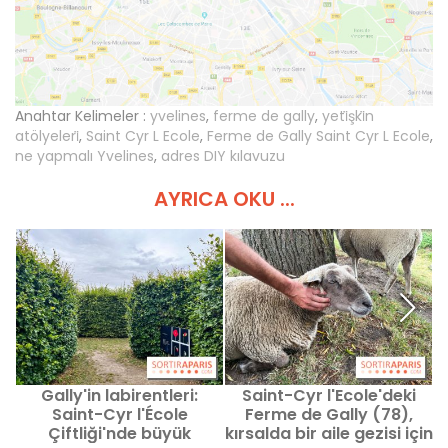
Anahtar Kelimeler :
yvelines
,
ferme de gally
,
yeti̇şki̇n
atölyeleri̇
,
Saint Cyr L Ecole
,
Ferme de Gally Saint Cyr L Ecole
,
ne yapmalı Yvelines
,
adres DIY kılavuzu
AYRICA OKU ...
Gally'in labirentleri:
Saint-Cyr l'Ecole'deki
Saint-Cyr l'École
Ferme de Gally (78),
Çiftliği'nde büyük
kırsalda bir aile gezisi için