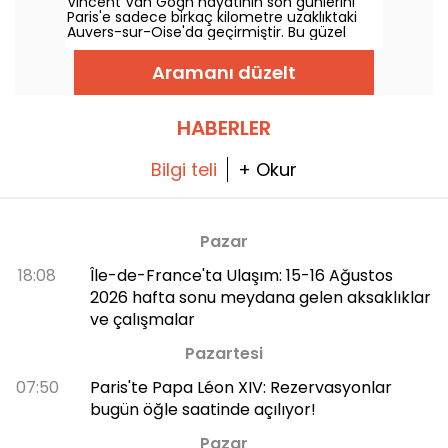
Vincent Van Gogh hayatının son günlerini
gereken yerler
Paris'e sadece birkaç kilometre uzaklıktaki
Auvers-sur-Oise'da geçirmiştir. Bu güzel
kasaba, dünyanın en ünlü ressamlarından
birinin izinde yürümek için mükemmel bir
Aramanı düzelt
yerdir. Van Gogh ve Auvers kasabası henüz
tüm sırlarını açığa çıkarmadı...
HABERLER
Bilgi teli
+ Okur
Pazar
18:08
Île-de-France'ta Ulaşım: 15-16 Ağustos
2026 hafta sonu meydana gelen aksaklıklar
ve çalışmalar
Pazartesi
07:50
Paris'te Papa Léon XIV: Rezervasyonlar
bugün öğle saatinde açılıyor!
Pazar