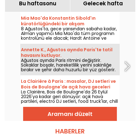
Bu haftasonu
Gelecek hafta
Mia Mao'da Konstantin Sibold'ın
küratörlüğündeki bir akşam
8 Ağustos'ta, gece yarısından sabaha kadar,
Alman yapımcı Mia Mao'da tüm programın
kontrolünü ele alacak; Hardt Antoine ve
EG'nin eşliğinde, melodik house, techno ve
bu türlerin sınırlarını zorlayan bir gece için.
Annette K., Ağustos ayında Paris'te tatil
havasını kutluyor.
Ağustos ayında Paris ritmini değiştirir.
Sokaklar boşalır, hareketlilik yerini sakinliğe
bırakır ve şehir daha huzurlu bir yüz gösterir.
Annette K.'de bu eşsiz mola anını en iyi
şekilde değerlendiriyoruz; tatilin ruhunu
La Clairière à Paris : masalar, DJ setleri ve
uzatır, ayaklar neredeyse suya değiyormuş
Bois de Boulogne'de açık hava geceleri
hissiyle, işe dönüşe hazırlanıyoruz.
La Clairière, Bois de Boulogne'da 26 Eylül
2026'ya kadar geri dönüyor: açık hava
partileri, electro DJ setleri, food truck'lar, chill
zone ve rezervasyonlu masalar. Domaine de
Longchamp'te kurulu olan bu Paris'in açık
Aramanı düzelt
hava kulübü, cuma ve cumartesi akşamları
ziyaretçilerini ağırlıyor; yaz boyunca pek çok
öne çıkan anla dolu.
HABERLER