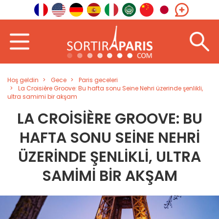
Hoş geldin
Gece
Paris geceleri
La Croisière Groove: Bu hafta sonu Seine Nehri üzerinde şenlikli,
ultra samimi bir akşam
LA CROISIÈRE GROOVE: BU
HAFTA SONU SEINE NEHRI
ÜZERINDE ŞENLIKLI, ULTRA
SAMIMI BIR AKŞAM