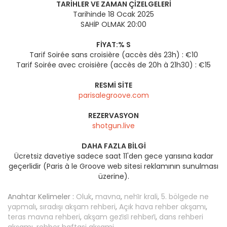
TARIHLER VE ZAMAN ÇIZELGELERI
Tarihinde 18 Ocak 2025
SAHİP OLMAK 20:00
FIYAT:% S
Tarif Soirée sans croisière (accès dès 23h) : €10
Tarif Soirée avec croisière (accès de 20h à 21h30) : €15
RESMI SITE
parisalegroove.com
REZERVASYON
shotgun.live
DAHA FAZLA BILGI
Ücretsiz davetiye sadece saat 11'den gece yarısına kadar
geçerlidir (Paris à le Groove web sitesi reklamının sunulması
üzerine).
Anahtar Kelimeler :
Oluk
,
mavna
,
nehi̇r krali
,
5. bölgede ne
yapmalı
,
sıradışı akşam rehberi
,
Açık hava rehber akşamı
,
teras mavna rehberi
,
akşam gezi̇si̇ rehberi̇
,
dans rehberi