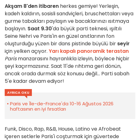
Akşam 8'den itibaren
herkes gemiye! Yerleşin,
kadeh kaldırın, sosisli sandviçleri, bruschettaları veya
gurme tabakları paylaşın ve bacaklarınızı ısıtmaya
başlayın.
Saat 9.30
'da büyük parti teknesi, ışıltılı
Seine Nehri ve Paris'in en güzel anıtlarının fon
oluşturduğu yüzen bir dans pistinde büyülü bir
seyir
için yelken açıyor.
Yarı kapalı panoramik terastan
Paris
manzarasını hayranlıkla izleyin, böylece hiçbir
şeyi kaçırmazsınız. Saat 11'de rıhtıma geri dönün,
ancak orada durmak söz konusu değil... Parti sabah
5'e kadar devam ediyor!
AYRICA OKU
Paris ve Île-de-France'da 10-16 Ağustos 2026
haftasının en iyi fırsatları
Funk, Disco, Rap, R&B, House, Latino ve Afrobeat
içeren setlerle Paris'i coşturmak için güvertede