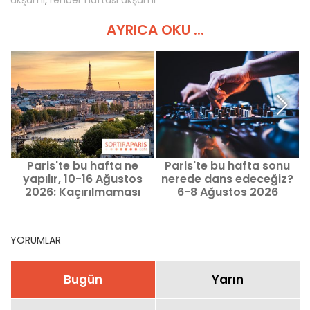
akşamı
,
rehber haftasi akşami
AYRICA OKU ...
Paris'te bu hafta ne
Paris'te bu hafta sonu
yapılır, 10-16 Ağustos
nerede dans edeceğiz?
2026: Kaçırılmaması
6-8 Ağustos 2026
y
gereken etkinlikler
geceleri
YORUMLAR
Bugün
Yarın