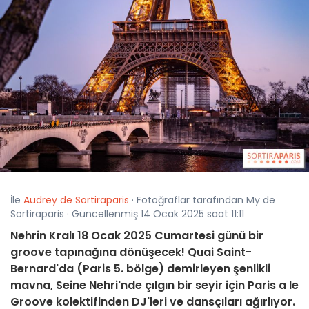
İle
Audrey de Sortiraparis
· Fotoğraflar tarafından My de
Sortiraparis · Güncellenmiş 14 Ocak 2025 saat 11:11
Nehrin Kralı 18 Ocak 2025 Cumartesi günü bir
groove tapınağına dönüşecek! Quai Saint-
Bernard'da (Paris 5. bölge) demirleyen şenlikli
mavna, Seine Nehri'nde çılgın bir seyir için Paris a le
Groove kolektifinden DJ'leri ve dansçıları ağırlıyor.