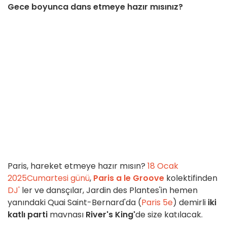
Gece boyunca dans etmeye hazır mısınız?
Paris, hareket etmeye hazır mısın?
18 Ocak
2025
Cumartesi günü
,
Paris a le Groove
kolektifinden
DJ'
ler ve dansçılar, Jardin des Plantes'in hemen
yanındaki Quai Saint-Bernard'da (
Paris 5e
) demirli
iki
katlı parti
mavnası
River's King'
de size katılacak.