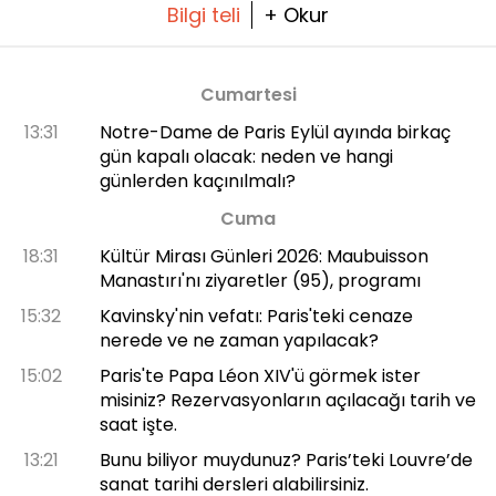
Bilgi teli
+ Okur
Cumartesi
13:31
Notre-Dame de Paris Eylül ayında birkaç
gün kapalı olacak: neden ve hangi
günlerden kaçınılmalı?
Cuma
18:31
Kültür Mirası Günleri 2026: Maubuisson
Manastırı'nı ziyaretler (95), programı
15:32
Kavinsky'nin vefatı: Paris'teki cenaze
nerede ve ne zaman yapılacak?
15:02
Paris'te Papa Léon XIV'ü görmek ister
misiniz? Rezervasyonların açılacağı tarih ve
saat işte.
13:21
Bunu biliyor muydunuz? Paris’teki Louvre’de
sanat tarihi dersleri alabilirsiniz.